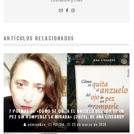
ARTÍCULOS RELACIONADOS
7 POEMAS DE «CÓMO SE QUITA EL ANZUELO DEL OJO DE UN
PEZ SIN ROMPERLE LA MIRADA» (2025), DE ANA LISSARDY
adminv&co
POESÍA
25 de marzo de 2026