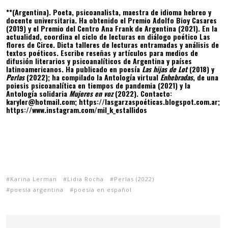
**(Argentina). Poeta, psicoanalista, maestra de idioma hebreo y
docente universitaria. Ha obtenido el Premio Adolfo Bioy Casares
(2019) y el Premio del Centro Ana Frank de Argentina (2021). En la
actualidad, coordina el ciclo de lecturas en diálogo poético Las
flores de Circe. Dicta talleres de lecturas entramadas y análisis de
textos poéticos. Escribe reseñas y artículos para medios de
difusión literarios y psicoanalíticos de Argentina y países
latinoamericanos. Ha publicado en poesía
Las hijas de Lot
(2018) y
Perlas
(2022); ha compilado la Antología virtual
Enhebradas
, de una
poiesis psicoanalítica en tiempos de pandemia (2021) y la
Antología solidaria
Mujeres en voz
(2022). Contacto:
karyler@hotmail.com; https://lasgarzaspoéticas.blogspot.com.ar;
https://www.instagram.com/mil_k_estallidos
Karina Lerman
Lidia Rocha
Perlas (2022)
poesía argentina
poesía en español