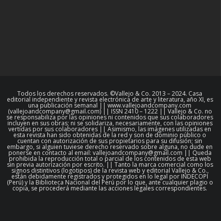
Todos los derechos reservados. ©Vallejo & Co. 2013 – 2024. Casa
editorial independiente y revista electrónica de arte y literatura, año XI, es
una publicación semanal || www.vallejoandcompany.com
(vallejoandcompany@gmail.com) || ISSN 2410 – 1222 || Vallejo & Co. no
se responsabiliza por las opiniones ni contenidos que sus colaboradores
incluyen en sus obras; ni se solidariza, necesariamente, con las opiniones
vertidas por sus colaboradores || Asimismo, las imágenes utilizadas en
esta revista han sido obtenidas de la red y son de dominio público o
cuentan con autorización de sus propietarios para su difusión; sin
embargo, si alguien tuviese derecho reservado sobre alguna, no dude en
ponerse en contacto al email: vallejoandcompany@gmail.com || Queda
prohibida la reproducción total o parcial de los contenidos de esta web
sin previa autorización por escrito. || Tanto la marca comercial como los
signos distintivos (logotipos) de la revista web y editorial Vallejo & Co.,
están debidamente registrados y protegidos en lo legal por INDECOPI
(Perú) y la Biblioteca Nacional del Perú por lo que, ante cualquier plagio o
copia, se procederá mediante las acciones legales correspondientes.