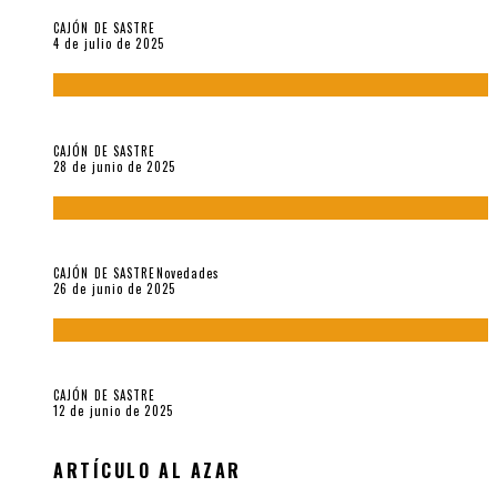
CAJÓN DE SASTRE
4 de julio de 2025
El hombre que vino del mar, por Maurizio Medo
CAJÓN DE SASTRE
28 de junio de 2025
«Morivivencias»: balas y flores en un mismo corazón
CAJÓN DE SASTRE
Novedades
26 de junio de 2025
Roger Santiváñez y el recuerdo de una guerra
CAJÓN DE SASTRE
12 de junio de 2025
ARTÍCULO AL AZAR