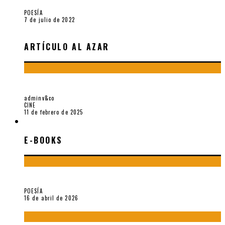
POESÍA
7 de julio de 2022
ARTÍCULO AL AZAR
SOBRE «COME AND SEE» (1985), PELÍCULA DE ELEM KLIMOV
adminv&co
CINE
11 de febrero de 2025
E-BOOKS
E-BOOKS
¡Gracias y adiós!, «Vallejo & Co.» se despide
POESÍA
16 de abril de 2026