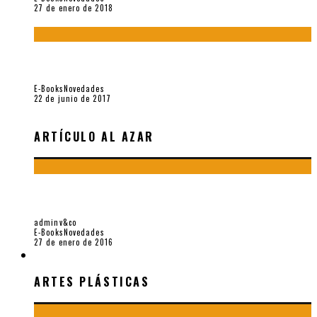
27 de enero de 2018
Jamás olvidados. Muestra de poesía búlgara reciente (Vallejo
& Co., 2017)
E-Books
Novedades
22 de junio de 2017
ARTÍCULO AL AZAR
SANGRE DE SPONDYLUS. MUESTRA DE POESÍA ECUATORIANA
RECIENTE (VALLEJO & CO., 2016)
adminv&co
E-Books
Novedades
27 de enero de 2016
ARTES PLÁSTICAS
ARTES PLÁSTICAS