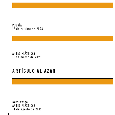
La creación artística en tiempos de la crisis climática, por
Sebastián Miranda Brenes
POESÍA
12 de octubre de 2023
Performance: «Cuerpx en Vela» (2023), de Germa Machuca
ARTES PLÁSTICAS
11 de marzo de 2023
ARTÍCULO AL AZAR
ROSAMAR CORCUERA: CONSTRUCTORA DE UNIVERSOS NO
IMAGINADOS
adminv&co
ARTES PLÁSTICAS
14 de agosto de 2013
LIBROS V&CO.