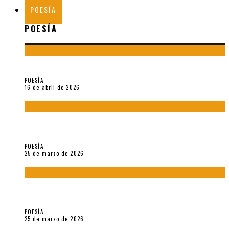
POESÍA
POESÍA
¡Gracias y adiós!, «Vallejo & Co.» se despide
POESÍA
16 de abril de 2026
7 poemas de «Cómo se quita el anzuelo del ojo de un pez sin
romperle la mirada» (2025), de Ana Lissardy
POESÍA
25 de marzo de 2026
5 poemas de «Nunca de mí tu espejismo» (2025), de Romina
Silman
POESÍA
25 de marzo de 2026