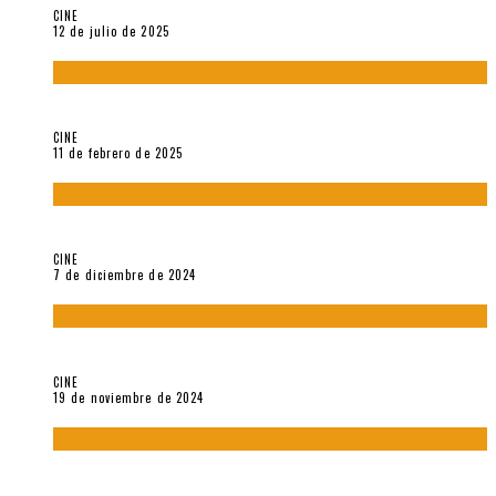
CINE
12 de julio de 2025
Sobre «Come and See» (1985), película de Elem Klimov
CINE
11 de febrero de 2025
Sobre Gena Rowlands y Alain Delon
CINE
7 de diciembre de 2024
Sobre «Akira» (1988), película de Katsuhiro Ôtomo
CINE
19 de noviembre de 2024
Sobre «Cartografía de lo invisible» (2021). Entrevista a
Robert Baca Oviedo