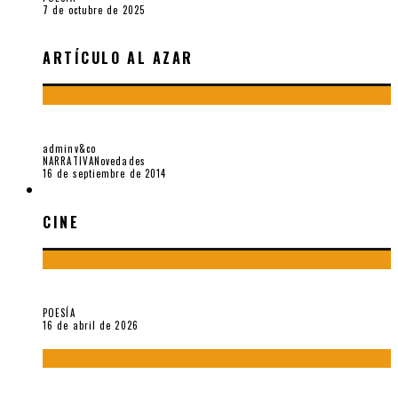
7 de octubre de 2025
ARTÍCULO AL AZAR
ROBERT WALSER, UNA MANCHA EN LA HISTORIA SUIZA
adminv&co
NARRATIVA
Novedades
16 de septiembre de 2014
CINE
CINE
¡Gracias y adiós!, «Vallejo & Co.» se despide
POESÍA
16 de abril de 2026
A propósito de The Pillow Book de Peter Greenaway