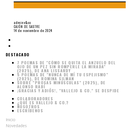
LOS TÍTERES Y LAS FÁBULAS DE ZENÓN QUIROZ
adminv&co
CAJÓN DE SASTRE
14 de noviembre de 2024
DESTACADO
7 POEMAS DE "CÓMO SE QUITA EL ANZUELO DEL
OJO DE UN PEZ SIN ROMPERLE LA MIRADA"
(2025), DE ANA LISSARDY
5 POEMAS DE "NUNCA DE MÍ TU ESPEJISMO"
(2025), DE ROMINA SILMAN
SOBRE "PROSAS MINÚSCULAS" (2025), DE
ALONSO RABÍ
¡GRACIAS Y ADIÓS!, "VALLEJO & CO." SE DESPIDE
COLABORADORES
¿QUÉ ES VALLEJO & CO.?
NOSOTROS
ESCRÍBENOS
Inicio
Novedades