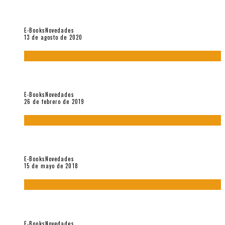
«El fakir confinado. Distante presencia del olvido». II
Coloquio (2020)
E-Books
Novedades
13 de agosto de 2020
Fuera del alcance de la memoria. [Antología poética 1998 –
2018], de Fabrício Marques
E-Books
Novedades
26 de febrero de 2019
“César Dávila. Distante presencia del olvido». Homenaje 100
años (Vallejo & Co., 2018)
E-Books
Novedades
15 de mayo de 2018
Con mi caracol y mi revólver. Muestra de poesía chilena
reciente (Vallejo & Co., 2018)
E-Books
Novedades