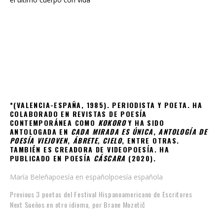
*(VALENCIA-ESPAÑA, 1985). PERIODISTA Y POETA. HA
COLABORADO EN REVISTAS DE POESÍA
CONTEMPORÁNEA COMO
KOKORO
Y HA SIDO
ANTOLOGADA EN
CADA MIRADA ES ÚNICA
,
ANTOLOGÍA DE
POESÍA VIEJOVEN
,
ÁBRETE, CIELO
, ENTRE OTRAS.
TAMBIÉN ES CREADORA DE VIDEOPOESÍA. HA
PUBLICADO EN POESÍA
CÁSCARA
(2020).
María Beleña
poesía en español
poesía española
Previous
3 poetas del Festival Hispanoamericano de Escritores
Next
Sueños en otro idioma, por Brane Mozetič