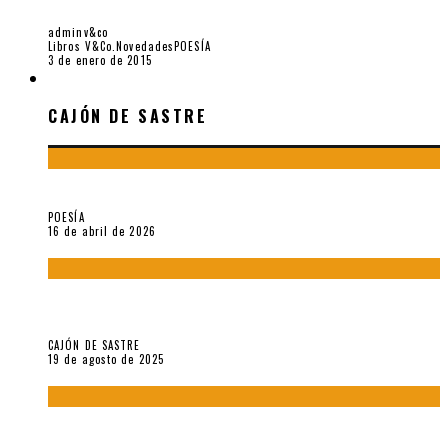
WILLIAM ROWE
adminv&co
Libros V&Co.
Novedades
POESÍA
3 de enero de 2015
CAJÓN DE SASTRE
CAJÓN DE SASTRE
¡Gracias y adiós!, «Vallejo & Co.» se despide
POESÍA
16 de abril de 2026
“Variaciones sobre el derecho a guardar silencio” (inédito),
de Anne Carson
CAJÓN DE SASTRE
19 de agosto de 2025
El reino sin soberanía del metarrelato occidental, por Ana
Arzoumanian