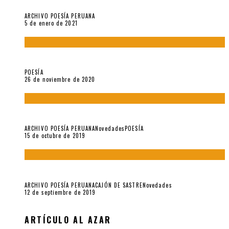
Carmen Ollé en Hora Zero y otras instantáneas del recuerdo
ARCHIVO POESÍA PERUANA
5 de enero de 2021
El doctorado de César Vallejo
POESÍA
26 de noviembre de 2020
Yo no pido postales sino cassettes de Lou Reed (Parte II)
ARCHIVO POESÍA PERUANA
Novedades
POESÍA
15 de octubre de 2019
Yo no pido postales sino cassettes de Lou Reed (Parte I)
ARCHIVO POESÍA PERUANA
CAJÓN DE SASTRE
Novedades
12 de septiembre de 2019
ARTÍCULO AL AZAR