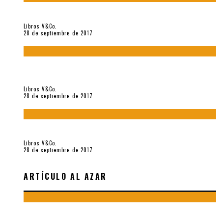
«Howl. Aullido» (2017), de Allen Ginsberg
Libros V&Co.
28 de septiembre de 2017
«Bodegón. Poemas recuperados 1973-1976» (2017), de
Enrique Verástegui
Libros V&Co.
28 de septiembre de 2017
«fe» (2016), de Bruno Pólack
Libros V&Co.
28 de septiembre de 2017
ARTÍCULO AL AZAR
JORGE EDUARDO EIELSON, PALABRA IMAGEN ESPACIO, POR