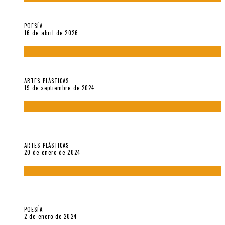
¡Gracias y adiós!, «Vallejo & Co.» se despide
POESÍA
16 de abril de 2026
Francis Bacon: notas de una entrevista con Peter Beard
ARTES PLÁSTICAS
19 de septiembre de 2024
Circunstancias y abnegaciones en una ciudad agrietada. En
“Estado Remanente/Una línea de vida”.
ARTES PLÁSTICAS
20 de enero de 2024
Sobre «Ese eco que une los ojos» (2023), de Silvia Goldman /
Esperanza Vives / Aldo Alcota
POESÍA
2 de enero de 2024