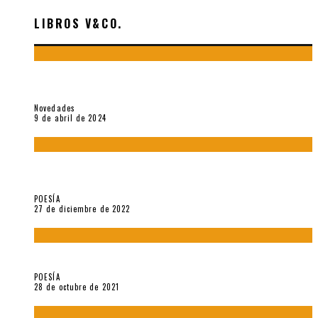
LIBROS V&CO.
«La poesía en la vida y en la obra de Sebastián Salazar», por
Emilio A. Westphalen
Novedades
9 de abril de 2024
5 poemas de «Jardín mecánico» (2022), de Luis Alonso Cruz
Álvarez
POESÍA
27 de diciembre de 2022
Carlos Germán Belli. Un punto incandescente
POESÍA
28 de octubre de 2021