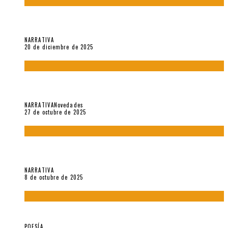
El espíritu de los signos en el «Maldito Hippie comunista»
(2018), de Edgar Lora
NARRATIVA
20 de diciembre de 2025
Trabajo interno: Radiografía de un futbolista que nunca
debutó en Primera
NARRATIVA
Novedades
27 de octubre de 2025
«Coreografía para trenzas solas» (2025). Entrevista a Teresa
Ruiz Rosas
NARRATIVA
8 de octubre de 2025
Elvira Hernández, poeta nómade
POESÍA