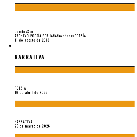
LAMPOS: ALGUNAS CARTAS DE JAVIER SOLOGUREN A
REYNALDO JIMÉNEZ (I PARTE)
adminv&co
ARCHIVO POESÍA PERUANA
Novedades
POESÍA
11 de agosto de 2018
NARRATIVA
NARRATIVA
¡Gracias y adiós!, «Vallejo & Co.» se despide
POESÍA
16 de abril de 2026
Sobre «Apartamentos Géminis» (2026), de Julio Hardisson
NARRATIVA
25 de marzo de 2026