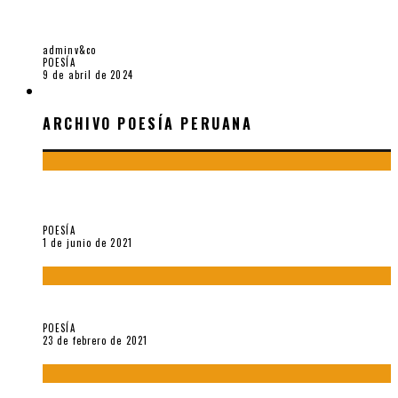
5 POEMAS DE «ANUNCIO» (2023), DE LAURA RODRÍGUEZ
DÍAZ
adminv&co
POESÍA
9 de abril de 2024
ARCHIVO POESÍA PERUANA
ARCHIVO POESÍA PERUANA
¿Y si la carta más famosa de César Vallejo no fuese
exactamente suya?
POESÍA
1 de junio de 2021
«Trilce» y Otilia Villanueva Gonzales
POESÍA
23 de febrero de 2021