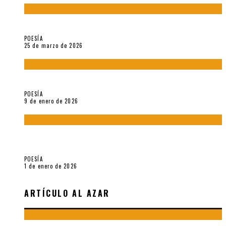
Sobre «Prosas minúsculas» (2025), de Alonso Rabí
POESÍA
25 de marzo de 2026
5 poemas de «Música imprecisa» (2025), de Néstor Mux
POESÍA
9 de enero de 2026
Fragmentos de «Hoy no hay tiempo para la eternidad (2024),
de María Mascheroni
POESÍA
1 de enero de 2026
ARTÍCULO AL AZAR