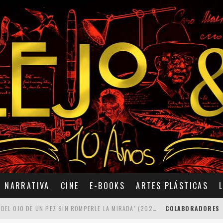
NARRATIVA
CINE
E-BOOKS
ARTES PLÁSTICAS
7 POEMAS DE "CÓMO SE QUITA EL ANZUELO DEL OJO DE UN PEZ SIN ROMPERLE LA MIRADA" (2025), DE ANA LISSARDY
COLABORADORES