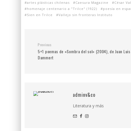
artes plásticas chilenas
Caesura Magazine
César Val
homenaje centenario a "Trilce" (1922)
poesía en espa
Sien en Trilce
Vallejo sin fronteras Instituto
Previous
5+1 poemas de «Sombra del sol» (2004), de Juan Luis
Dammert
adminv&co
Literatura y más