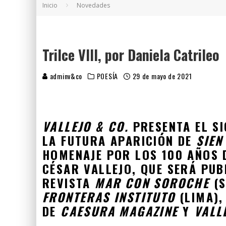
Inicio
Novedades
5 POEMAS DE "NUNCA DE MÍ TU ESPEJISMO
SOBRE "PROSAS MINÚSCULAS" (2025), DE
¡GRACIAS Y ADIÓS!, "VALLEJO & CO." SE DE
Trilce VIII, por Daniela Catrileo
adminv&co
POESÍA
29 de mayo de 2021
VALLEJO & CO.
PRESENTA EL SI
LA FUTURA APARICIÓN DE
SIEN
HOMENAJE POR LOS 100 AÑOS
CÉSAR VALLEJO, QUE SERÁ PU
REVISTA
MAR CON SOROCHE
(S
FRONTERAS INSTITUTO
(LIMA),
DE
CAESURA MAGAZINE
Y
VALL