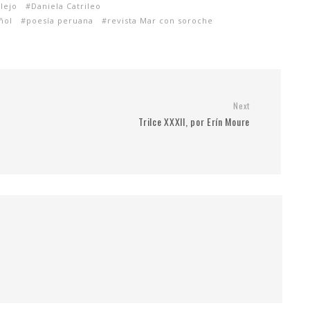
lejo
Daniela Catrileo
ñol
poesía peruana
revista Mar con soroche
Next
Trilce XXXII, por Erín Moure