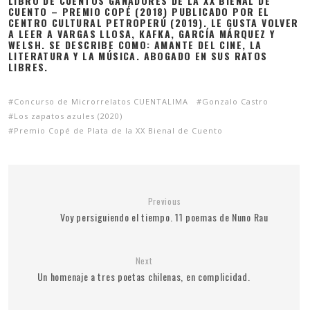
LIBRO DE CUENTOS GANADORES DE LA XX BIENAL DE
CUENTO – PREMIO COPÉ (2018) PUBLICADO POR EL
CENTRO CULTURAL PETROPERÚ (2019). LE GUSTA VOLVER
A LEER A VARGAS LLOSA, KAFKA, GARCÍA MÁRQUEZ Y
WELSH. SE DESCRIBE COMO: AMANTE DEL CINE, LA
LITERATURA Y LA MÚSICA. ABOGADO EN SUS RATOS
LIBRES.
Concurso de Microrrelatos CUENTALIMA
Gonzalo Castro
Los zapatos azules (2020)
Premio Copé de Plata de la XX Bienal de Cuento
Previous
Voy persiguiendo el tiempo. 11 poemas de Nuno Rau
Next
Un homenaje a tres poetas chilenas, en complicidad.