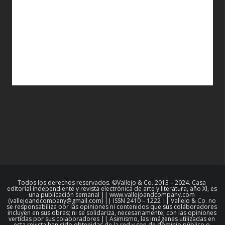
Todos los derechos reservados. ©Vallejo & Co. 2013 – 2024. Casa
editorial independiente y revista electrónica de arte y literatura, año XI, es
una publicación semanal || www.vallejoandcompany.com
(vallejoandcompany@gmail.com) || ISSN 2410 – 1222 || Vallejo & Co. no
se responsabiliza por las opiniones ni contenidos que sus colaboradores
incluyen en sus obras; ni se solidariza, necesariamente, con las opiniones
vertidas por sus colaboradores || Asimismo, las imágenes utilizadas en
esta revista han sido obtenidas de la red y son de dominio público o