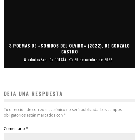
3 POEMAS DE «SONIDOS DEL OLVIDO» (2022), DE GONZALO
CASTRO
adminv&co
POESÍA
29 de octubre de 2022
DEJA UNA RESPUESTA
Tu dirección de correo electrónico no será publicada.
Los campos
obligatorios están marcados con
*
Comentario
*