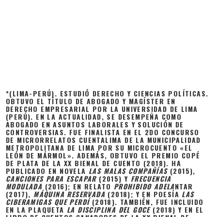
*(LIMA-PERÚ). ESTUDIÓ DERECHO Y CIENCIAS POLÍTICAS.
OBTUVO EL TÍTULO DE ABOGADO Y MAGÍSTER EN
DERECHO EMPRESARIAL POR LA UNIVERSIDAD DE LIMA
(PERÚ). EN LA ACTUALIDAD, SE DESEMPEÑA COMO
ABOGADO EN ASUNTOS LABORALES Y SOLUCIÓN DE
CONTROVERSIAS. FUE FINALISTA EN EL 2DO CONCURSO
DE MICRORRELATOS CUENTALIMA DE LA MUNICIPALIDAD
METROPOLITANA DE LIMA POR SU MICROCUENTO «EL
LEÓN DE MÁRMOL». ADEMÁS, OBTUVO EL PREMIO COPÉ
DE PLATA DE LA XX BIENAL DE CUENTO (2018). HA
PUBLICADO EN NOVELA
LAS MALAS COMPAÑÍAS
(2015),
CANCIONES PARA ESCAPAR
(2015) Y
FRECUENCIA
MODULADA
(2016); EN RELATO
PROHIBIDO ADELA
NTAR
(2017),
MÁQUINA RESERVADA
(2018); Y EN POESÍA
LAS
CIBERAMIGAS QUE PERDÍ
(2018). TAMBIÉN, FUE INCLUIDO
EN LA PLAQUETA
LA DISCIPLINA DEL GOCE
(2018) Y EN EL