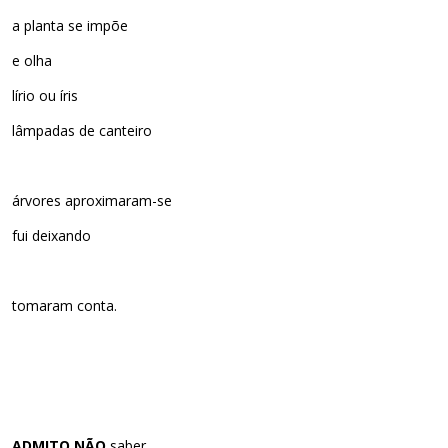
a planta se impõe
e olha
lírio ou íris
lâmpadas de canteiro
árvores aproximaram-se
fui deixando
tomaram conta.
ADMITO NÃO
saber