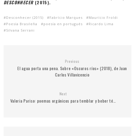
DESCONHECER
(2015).
Desconhecer (2015)
Fabrício Marques
Maurício Froldi
Poesía Brasileña
poesía en portugués
Ricardo Lima
Silvana Serrani
Previous
El agua porta una pena. Sobre «Oscuros ríos» (2018), de Juan
Carlos Villavicencio
Next
Valeria Pariso: poemas orgánicos para temblar y beber té…