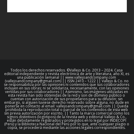
Todos los derechos reservados. ©Vallejo & Co. 2013 – 2024. Casa
editorial independiente y revista electrónica de arte y literatura, año XI, es
una publicación semanal || www.vallejoandcompany.com
(vallejoandcompany@gmail.com) || ISSN 2410 – 1222 || Vallejo & Co. no
se responsabiliza por las opiniones ni contenidos que sus colaboradores
incluyen en sus obras; ni se solidariza, necesariamente, con las opiniones
vertidas por sus colaboradores || Asimismo, las imágenes utilizadas en
esta revista han sido obtenidas de la red y son de dominio público o
cuentan con autorización de sus propietarios para su difusión; sin
embargo, si alguien tuviese derecho reservado sobre alguna, no dude en
ponerse en contacto al email: vallejoandcompany@gmail.com || Queda
prohibida la reproducción total o parcial de los contenidos de esta web
sin previa autorización por escrito. || Tanto la marca comercial como los
signos distintivos (logotipos) de la revista web y editorial Vallejo & Co.,
están debidamente registrados y protegidos en lo legal por INDECOPI
(Perú) y la Biblioteca Nacional del Perú por lo que, ante cualquier plagio o
copia, se procederá mediante las acciones legales correspondientes.