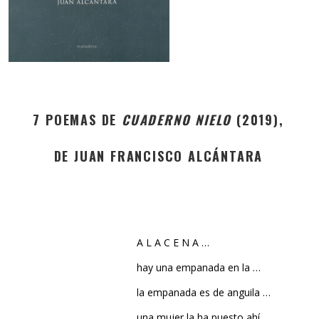
7 POEMAS DE
CUADERNO NIELO
(2019),
DE JUAN FRANCISCO ALCÁNTARA
A L A C E N A …
hay una empanada en la …
la empanada es de anguila …
una mujer la ha puesto ahí …