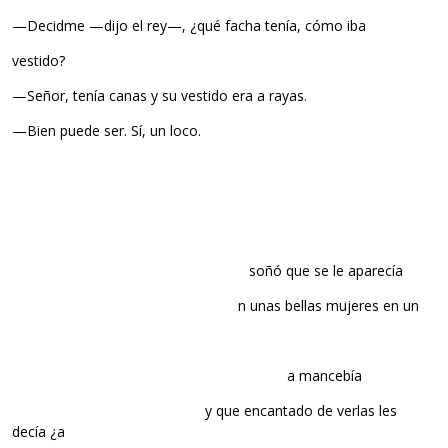
—Decidme —dijo el rey—, ¿qué facha tenía, cómo iba
vestido?
—Señor, tenía canas y su vestido era a rayas.
—Bien puede ser. Sí, un loco.
………………………………………………………..
soñó que se le aparecía
……………………………………………………..
n unas bellas mujeres en un
…………………………………………………………………
a mancebía
……………………………………………..
y que encantado de verlas les
decía ¿a