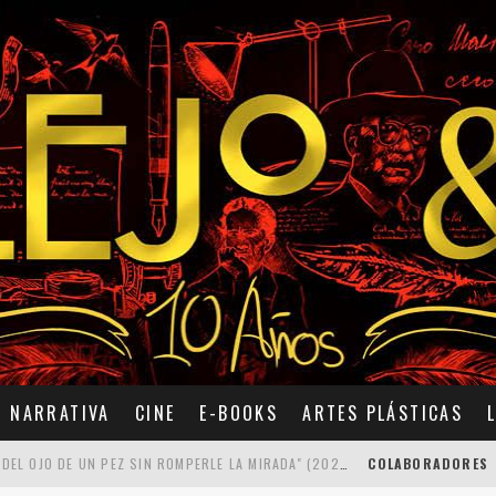
NARRATIVA
CINE
E-BOOKS
ARTES PLÁSTICAS
7 POEMAS DE "CÓMO SE QUITA EL ANZUELO DEL OJO DE UN PEZ SIN ROMPERLE LA MIRADA" (2025), DE ANA LISSARDY
COLABORADORES