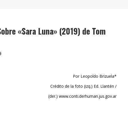
" (2025), DE ROMINA SILMAN
 ALONSO RABÍ
SPIDE
 Sobre «Sara Luna» (2019) de Tom
9
Por Leopoldo Brizuela*
Crédito de la foto (izq.) Ed. Llantén /
(der.) www.conti.derhuman.jus.gov.ar