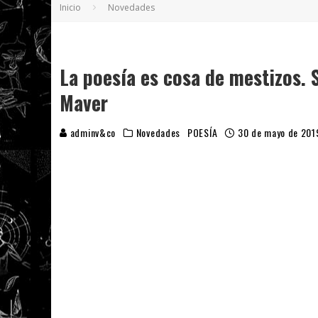
Inicio
Novedades
5 POEMAS DE "NUNCA DE MÍ TU ESPEJISMO
SOBRE "PROSAS MINÚSCULAS" (2025), DE
¡GRACIAS Y ADIÓS!, "VALLEJO & CO." SE DE
La poesía es cosa de mestizos.
Maver
adminv&co
Novedades
POESÍA
30 de mayo de 201