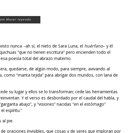
Tom Maver leyendo
isto nunca –ah sí, el nieto de Sara Luna, el
huérfano
– y él
quichuas “que no tienen escritura” pero encienden todo el
, esa poesía total del abrazo materno.
udiera, quedarse, de algún modo, para siempre, avivando al
a
, como “manta tejida” para abrigar dos mundos, con lana de
 cede su lugar y ellos se lo transforman; cede las herramientas
reinventan. Y el verso es desbordado por el caudal del habla, y
 “garganta abajo”, y “visiones” nacidas “en el estómago”
l espíritu.”
 al pie.
de oraciones invisibles, que cosas y de seres que imploran por