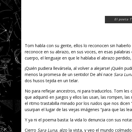
El poeta 
Tom habla con su gente, ellos lo reconocen sin haberlo v
reconoce en su abrazo, en sus voces, en esas palabras 
cuerpo, el lenguaje en que le hablaba el abrazo perdido
¡Quién pudiera llevársela, al volver a alejarse! ¡Quién p
menos la promesa de un sentido! De ahí nace
Sara Lun
dos husos tejida en un telar.
No para reflejar ancestros, ni para traducirlos. Tom les
que adquirió en juegos y ellos las usan, las rompen, las 
el ritmo trastabilla minado por los ruidos que nos dicen
usurpan el lugar de las viejas imágenes “para que las lea e
Y ya ni el poema basta: la vida lo denuncia con sus notas
Cierro
Sara Luna,
alzo la vista, y veo el mundo colmado 