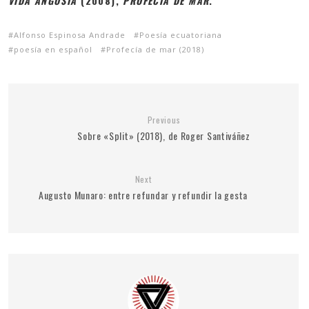
VIDA
ANGOSTA
(2008),
PROFECÍA DE MAR
.
Alfonso Espinosa Andrade
Poesía ecuatoriana
poesía en español
Profecía de mar (2018)
Previous
Sobre «Split» (2018), de Roger Santiváñez
Next
Augusto Munaro: entre refundar y refundir la gesta