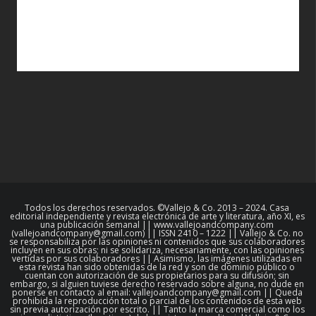
Todos los derechos reservados. ©Vallejo & Co. 2013 – 2024. Casa
editorial independiente y revista electrónica de arte y literatura, año XI, es
una publicación semanal || www.vallejoandcompany.com
(vallejoandcompany@gmail.com) || ISSN 2410 – 1222 || Vallejo & Co. no
se responsabiliza por las opiniones ni contenidos que sus colaboradores
incluyen en sus obras; ni se solidariza, necesariamente, con las opiniones
vertidas por sus colaboradores || Asimismo, las imágenes utilizadas en
esta revista han sido obtenidas de la red y son de dominio público o
cuentan con autorización de sus propietarios para su difusión; sin
embargo, si alguien tuviese derecho reservado sobre alguna, no dude en
ponerse en contacto al email: vallejoandcompany@gmail.com || Queda
prohibida la reproducción total o parcial de los contenidos de esta web
sin previa autorización por escrito. || Tanto la marca comercial como los