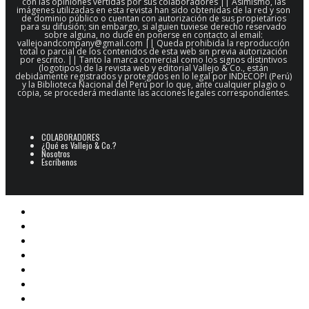
para su difusión; sin embargo, si alguien tuviese derecho reservado
sobre alguna, no dude en ponerse en contacto al email:
vallejoandcompany@gmail.com || Queda prohibida la reproducción
total o parcial de los contenidos de esta web sin previa autorización
por escrito. || Tanto la marca comercial como los signos distintivos
(logotipos) de la revista web y editorial Vallejo & Co., están
debidamente registrados y protegidos en lo legal por INDECOPI (Perú)
y la Biblioteca Nacional del Perú por lo que, ante cualquier plagio o
copia, se procederá mediante las acciones legales correspondientes.
COLABORADORES
¿Qué es Vallejo & Co.?
Nosotros
Escríbenos
POESÍA
ARCHIVO POESÍA PERUANA
NARRATIVA
CINE
E-BOOKS
ARTES PLÁSTICAS
Libros V&Co.
CAJÓN DE SASTRE