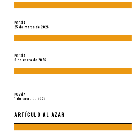
Sobre «Prosas minúsculas» (2025), de Alonso Rabí
POESÍA
25 de marzo de 2026
5 poemas de «Música imprecisa» (2025), de Néstor Mux
POESÍA
9 de enero de 2026
Fragmentos de «Hoy no hay tiempo para la eternidad (2024),
de María Mascheroni
POESÍA
1 de enero de 2026
ARTÍCULO AL AZAR