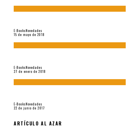
“César Dávila. Distante presencia del olvido». Homenaje 100
años (Vallejo & Co., 2018)
E-Books
Novedades
15 de mayo de 2018
Con mi caracol y mi revólver. Muestra de poesía chilena
reciente (Vallejo & Co., 2018)
E-Books
Novedades
27 de enero de 2018
Jamás olvidados. Muestra de poesía búlgara reciente (Vallejo
& Co., 2017)
E-Books
Novedades
22 de junio de 2017
ARTÍCULO AL AZAR