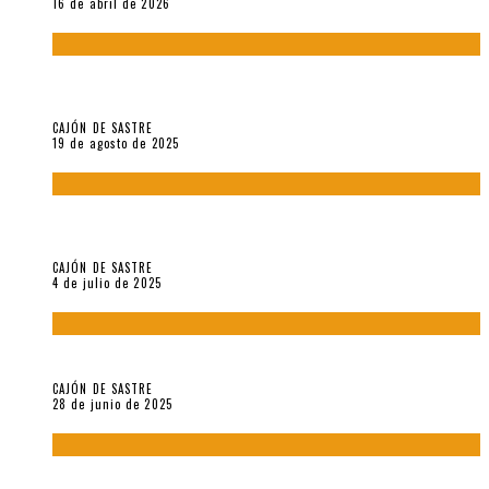
16 de abril de 2026
“Variaciones sobre el derecho a guardar silencio” (inédito),
de Anne Carson
CAJÓN DE SASTRE
19 de agosto de 2025
El reino sin soberanía del metarrelato occidental, por Ana
Arzoumanian
CAJÓN DE SASTRE
4 de julio de 2025
El hombre que vino del mar, por Maurizio Medo
CAJÓN DE SASTRE
28 de junio de 2025
«Morivivencias»: balas y flores en un mismo corazón