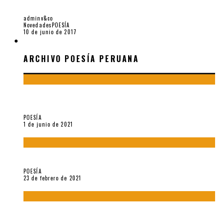
12+1 POEMAS DE ADRIANE GARCIA
adminv&co
Novedades
POESÍA
10 de junio de 2017
ARCHIVO POESÍA PERUANA
ARCHIVO POESÍA PERUANA
¿Y si la carta más famosa de César Vallejo no fuese
exactamente suya?
POESÍA
1 de junio de 2021
«Trilce» y Otilia Villanueva Gonzales
POESÍA
23 de febrero de 2021
Carmen Ollé en Hora Zero y otras instantáneas del recuerdo