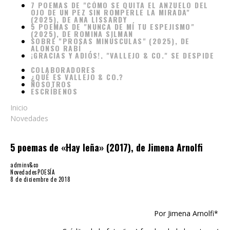
(2025), DE ANA LISSARDY
5 POEMAS DE "NUNCA DE MÍ TU ESPEJISMO"
(2025), DE ROMINA SILMAN
SOBRE "PROSAS MINÚSCULAS" (2025), DE
ALONSO RABÍ
¡GRACIAS Y ADIÓS!, "VALLEJO & CO." SE DESPIDE
COLABORADORES
¿QUÉ ES VALLEJO & CO.?
NOSOTROS
ESCRÍBENOS
Inicio
Novedades
5 poemas de «Hay leña» (2017), de Jimena Arnolfi
adminv&co
Novedades
POESÍA
8 de diciembre de 2018
Por Jimena Arnolfi*
Crédito de la foto (izq.) facebook de la autora /