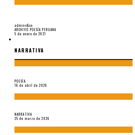
CARMEN OLLÉ EN HORA ZERO Y OTRAS INSTANTÁNEAS DEL
RECUERDO
adminv&co
ARCHIVO POESÍA PERUANA
5 de enero de 2021
NARRATIVA
NARRATIVA
¡Gracias y adiós!, «Vallejo & Co.» se despide
POESÍA
16 de abril de 2026
Sobre «Apartamentos Géminis» (2026), de Julio Hardisson
NARRATIVA
25 de marzo de 2026