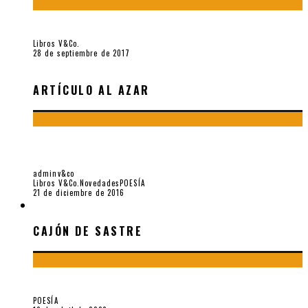
«fe» (2016), de Bruno Pólack
Libros V&Co.
28 de septiembre de 2017
ARTÍCULO AL AZAR
ENCUENTROS Y (DES) ENCUENTROS CON ALEJANDRO
ROMUALDO, POR ROGER SANTIVÁÑEZ
adminv&co
Libros V&Co.
Novedades
POESÍA
21 de diciembre de 2016
CAJÓN DE SASTRE
CAJÓN DE SASTRE
¡Gracias y adiós!, «Vallejo & Co.» se despide
POESÍA