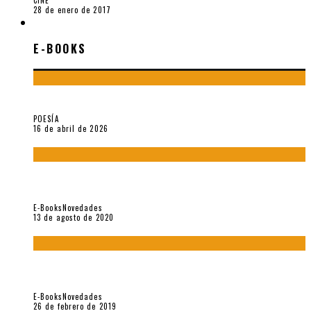
CINE
28 de enero de 2017
E-BOOKS
E-BOOKS
¡Gracias y adiós!, «Vallejo & Co.» se despide
POESÍA
16 de abril de 2026
«El fakir confinado. Distante presencia del olvido». II
Coloquio (2020)
E-Books
Novedades
13 de agosto de 2020
Fuera del alcance de la memoria. [Antología poética 1998 –
2018], de Fabrício Marques
E-Books
Novedades
26 de febrero de 2019