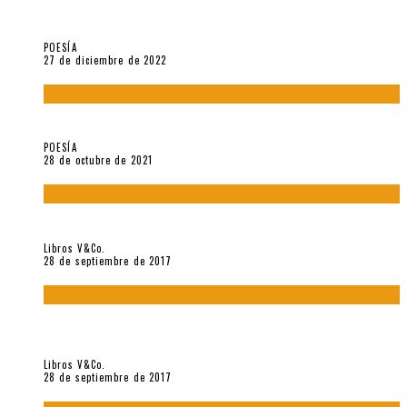
5 poemas de «Jardín mecánico» (2022), de Luis Alonso Cruz
Álvarez
POESÍA
27 de diciembre de 2022
Carlos Germán Belli. Un punto incandescente
POESÍA
28 de octubre de 2021
«Howl. Aullido» (2017), de Allen Ginsberg
Libros V&Co.
28 de septiembre de 2017
«Bodegón. Poemas recuperados 1973-1976» (2017), de
Enrique Verástegui
Libros V&Co.
28 de septiembre de 2017