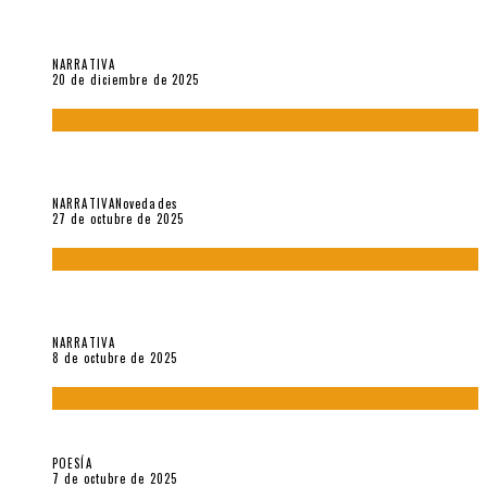
El espíritu de los signos en el «Maldito Hippie comunista»
(2018), de Edgar Lora
NARRATIVA
20 de diciembre de 2025
Trabajo interno: Radiografía de un futbolista que nunca
debutó en Primera
NARRATIVA
Novedades
27 de octubre de 2025
«Coreografía para trenzas solas» (2025). Entrevista a Teresa
Ruiz Rosas
NARRATIVA
8 de octubre de 2025
Elvira Hernández, poeta nómade
POESÍA
7 de octubre de 2025