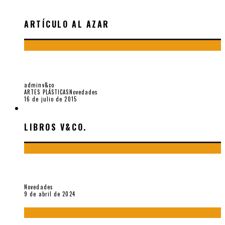
ARTÍCULO AL AZAR
DOS TEXTOS SOBRE E. TÉRIADE Y CEÓFILOS, POR
ODYSSEAS ELYTIS
adminv&co
ARTES PLÁSTICAS
Novedades
16 de julio de 2015
LIBROS V&CO.
LIBROS V&CO.
«La poesía en la vida y en la obra de Sebastián Salazar», por
Emilio A. Westphalen
Novedades
9 de abril de 2024