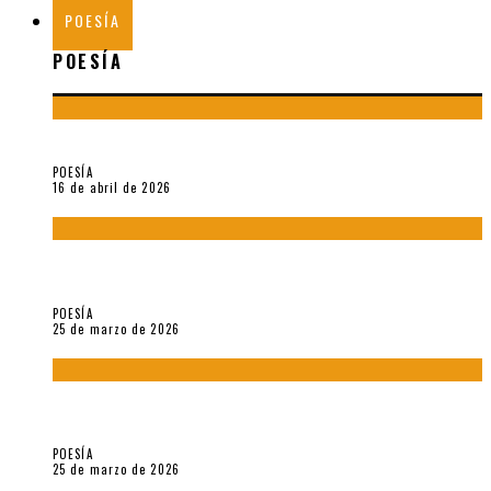
POESÍA
POESÍA
¡Gracias y adiós!, «Vallejo & Co.» se despide
POESÍA
16 de abril de 2026
7 poemas de «Cómo se quita el anzuelo del ojo de un pez sin
romperle la mirada» (2025), de Ana Lissardy
POESÍA
25 de marzo de 2026
5 poemas de «Nunca de mí tu espejismo» (2025), de Romina
Silman
POESÍA
25 de marzo de 2026