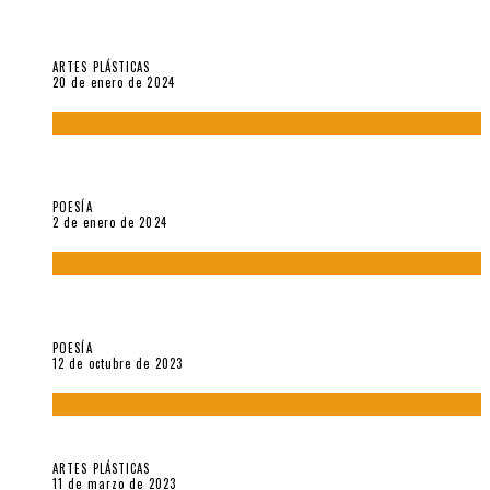
Circunstancias y abnegaciones en una ciudad agrietada. En
“Estado Remanente/Una línea de vida”.
ARTES PLÁSTICAS
20 de enero de 2024
Sobre «Ese eco que une los ojos» (2023), de Silvia Goldman /
Esperanza Vives / Aldo Alcota
POESÍA
2 de enero de 2024
La creación artística en tiempos de la crisis climática, por
Sebastián Miranda Brenes
POESÍA
12 de octubre de 2023
Performance: «Cuerpx en Vela» (2023), de Germa Machuca
ARTES PLÁSTICAS
11 de marzo de 2023