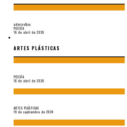
¡GRACIAS Y ADIÓS!, «VALLEJO & CO.» SE DESPIDE
adminv&co
POESÍA
16 de abril de 2026
ARTES PLÁSTICAS
ARTES PLÁSTICAS
¡Gracias y adiós!, «Vallejo & Co.» se despide
POESÍA
16 de abril de 2026
Francis Bacon: notas de una entrevista con Peter Beard
ARTES PLÁSTICAS
19 de septiembre de 2024