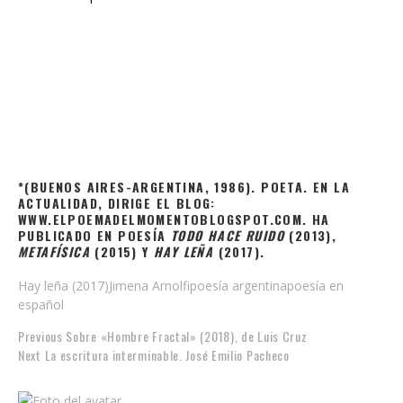
*(BUENOS AIRES-ARGENTINA, 1986). POETA. EN LA
ACTUALIDAD, DIRIGE EL BLOG:
WWW.ELPOEMADELMOMENTOBLOGSPOT.COM. HA
PUBLICADO EN POESÍA
TODO HACE RUIDO
(2013),
METAFÍSICA
(2015) Y
HAY LEÑA
(2017).
Hay leña (2017)
Jimena Arnolfi
poesía argentina
poesía en
español
Previous
Sobre «Hombre Fractal» (2018), de Luis Cruz
Next
La escritura interminable. José Emilio Pacheco
adminv&co