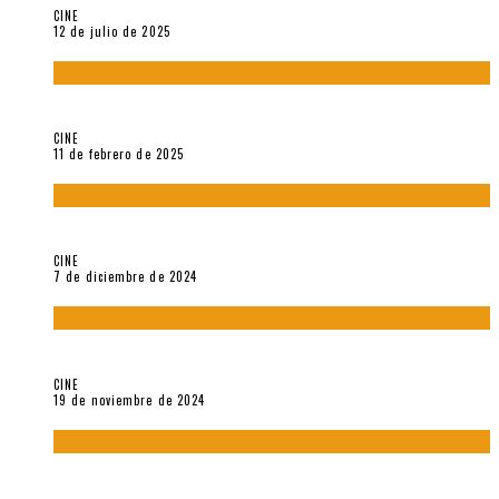
CINE
12 de julio de 2025
Sobre «Come and See» (1985), película de Elem Klimov
CINE
11 de febrero de 2025
Sobre Gena Rowlands y Alain Delon
CINE
7 de diciembre de 2024
Sobre «Akira» (1988), película de Katsuhiro Ôtomo
CINE
19 de noviembre de 2024
Sobre «Cartografía de lo invisible» (2021). Entrevista a
Robert Baca Oviedo