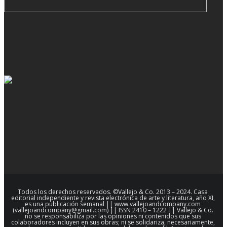
Todos los derechos reservados. ©Vallejo & Co. 2013 – 2024. Casa
editorial independiente y revista electrónica de arte y literatura, año XI,
es una publicación semanal || www.vallejoandcompany.com
(vallejoandcompany@gmail.com) || ISSN 2410 – 1222 || Vallejo & Co.
no se responsabiliza por las opiniones ni contenidos que sus
colaboradores incluyen en sus obras; ni se solidariza, necesariamente,
con las opiniones vertidas por sus colaboradores || Asimismo, las
imágenes utilizadas en esta revista han sido obtenidas de la red y son
de dominio público o cuentan con autorización de sus propietarios