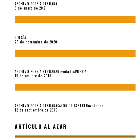
ARCHIVO POESÍA PERUANA
5 de enero de 2021
El doctorado de César Vallejo
POESÍA
26 de noviembre de 2020
Yo no pido postales sino cassettes de Lou Reed (Parte II)
ARCHIVO POESÍA PERUANA
Novedades
POESÍA
15 de octubre de 2019
Yo no pido postales sino cassettes de Lou Reed (Parte I)
ARCHIVO POESÍA PERUANA
CAJÓN DE SASTRE
Novedades
12 de septiembre de 2019
ARTÍCULO AL AZAR