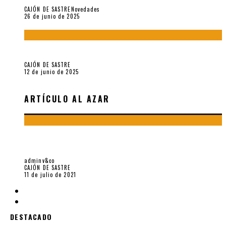
CAJÓN DE SASTRE
Novedades
26 de junio de 2025
Roger Santiváñez y el recuerdo de una guerra
CAJÓN DE SASTRE
12 de junio de 2025
ARTÍCULO AL AZAR
9+1 AFORISMOS DE «CRIANZA» (2018), DE ELIANA
DUKELSKY
adminv&co
CAJÓN DE SASTRE
11 de julio de 2021
7 POEMAS DE "CÓMO SE QUITA EL ANZUELO DEL
DESTACADO
OJO DE UN PEZ SIN ROMPERLE LA MIRADA"