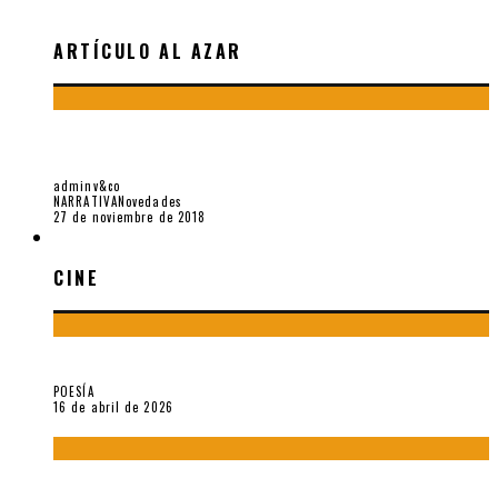
ARTÍCULO AL AZAR
BOXEAR CON LAS SOMBRAS. SOBRE JULIO CORTÁZAR, POR
FEDERICO BAREA
adminv&co
NARRATIVA
Novedades
27 de noviembre de 2018
CINE
CINE
¡Gracias y adiós!, «Vallejo & Co.» se despide
POESÍA
16 de abril de 2026
A propósito de The Pillow Book de Peter Greenaway