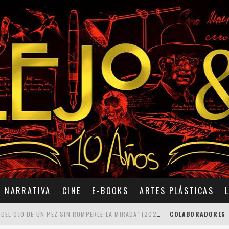
NARRATIVA
CINE
E-BOOKS
ARTES PLÁSTICAS
7 POEMAS DE "CÓMO SE QUITA EL ANZUELO DEL OJO DE UN PEZ SIN ROMPERLE LA MIRADA" (2025), DE ANA LISSARDY
COLABORADORES