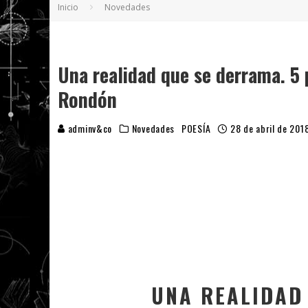
Inicio
Novedades
5 POEMAS DE "NUNCA DE MÍ TU ESPEJISMO
SOBRE "PROSAS MINÚSCULAS" (2025), DE
¡GRACIAS Y ADIÓS!, "VALLEJO & CO." SE DE
Una realidad que se derrama. 5
Rondón
adminv&co
Novedades
POESÍA
28 de abril de 201
UNA REALIDAD