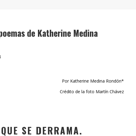
" (2025), DE ROMINA SILMAN
 ALONSO RABÍ
SPIDE
 poemas de Katherine Medina
8
Por Katherine Medina Rondón*
Crédito de la foto Martín Chávez
 QUE SE DERRAMA.