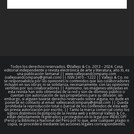
Todos los derechos reservados. ©Vallejo & Co. 2013 – 2024. Casa
editorial independiente y revista electrónica de arte y literatura, año XI, es
una publicación semanal || www.vallejoandcompany.com
(vallejoandcompany@gmail.com) || ISSN 2410 – 1222 || Vallejo & Co. no
se responsabiliza por las opiniones ni contenidos que sus colaboradores
incluyen en sus obras; ni se solidariza, necesariamente, con las opiniones
vertidas por sus colaboradores || Asimismo, las imágenes utilizadas en
esta revista han sido obtenidas de la red y son de dominio público o
cuentan con autorización de sus propietarios para su difusión; sin
embargo, si alguien tuviese derecho reservado sobre alguna, no dude en
ponerse en contacto al email: vallejoandcompany@gmail.com || Queda
prohibida la reproducción total o parcial de los contenidos de esta web
sin previa autorización por escrito. || Tanto la marca comercial como los
signos distintivos (logotipos) de la revista web y editorial Vallejo & Co.,
están debidamente registrados y protegidos en lo legal por INDECOPI
(Perú) y la Biblioteca Nacional del Perú por lo que, ante cualquier plagio o
copia, se procederá mediante las acciones legales correspondientes.