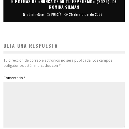
5 POEMAS DE «NUNCA DE MÍ TU ESPEJISMO» (2025), DE
ROMINA SILMAN
adminv&co
POESÍA
25 de marzo de 2026
DEJA UNA RESPUESTA
Tu dirección de correo electrónico no será publicada.
Los campos
obligatorios están marcados con
*
Comentario
*