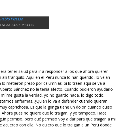
razo de Pablo Picasso
era tener salud para ir a responder a los que ahora quieren
 allí tranquilo. Aquí en el Perú nunca lo han querido, lo veían
ta lo metieron preso por calumnias. Si lo traen aquí se va a
 Alberto Sánchez no le tenía afecto. Cuando pudieron ayudarlo
a mí me gusta la verdad, yo no guardo nada, lo digo todo.
o estamos enfermas. ¿Quién lo va a defender cuando quieran
uy caprichosa. Es que la gringa tiene un dolor: cuando quiso
o. Ahora pues no quiere que lo traigan, y yo tampoco. Hace
ún permiso, pero qué permiso voy a dar para que traigan a mi
 acuerdo con ella. No quiero que lo traigan a un Perú donde