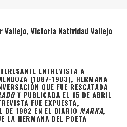
" (2025), DE ROMINA SILMAN
 ALONSO RABÍ
SPIDE
 Vallejo, Victoria Natividad Vallejo
TERESANTE ENTREVISTA A
 MENDOZA (1887-1983), HERMANA
ONVERSACIÓN QUE FUE RESCATADA
RADO
Y PUBLICADA EL 15 DE ABRIL
TREVISTA FUE EXPUESTA,
L DE 1982 EN EL DIARIO
MARKA
,
UE LA HERMANA DEL POETA