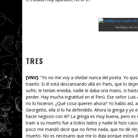
Vallejo en t
TRES
[VNV]
:
“Yo no me voy a olvidar nunca del poeta. Yo quisi
traerlo. Si él está descansando allá en París, que lo dejen
sufrir, le tenían envidia, nadie le daba una mano, si has
perder. Hay mucha ingratitud en el Perú. Ese señor Luis
no lo hicieron. ¿Qué cosa quieren ahora? Yo hablo así, 
Georgette, ella sí lo ha defendido. Ahora la gringa y y
hacer negocio con él? La gringa es muy buena, pero es m
traer a su muerto fue a todos lados y nadie le hizo cas
poco me mandó decir que no firme nada, que no dé ning
muerto. No es necesario que me lo diga porque estoy de