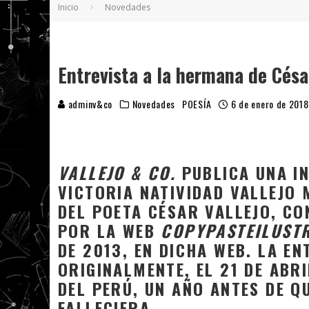
Inicio
Novedades
5 POEMAS DE "NUNCA DE MÍ TU ESPEJISMO
SOBRE "PROSAS MINÚSCULAS" (2025), DE
¡GRACIAS Y ADIÓS!, "VALLEJO & CO." SE DE
Entrevista a la hermana de César
adminv&co
Novedades
POESÍA
6 de enero de 2018
VALLEJO & CO.
PUBLICA UNA IN
VICTORIA NATIVIDAD VALLEJO
DEL POETA CÉSAR VALLEJO, C
POR LA WEB
COPYPASTEILUST
DE 2013, EN DICHA WEB. LA EN
ORIGINALMENTE, EL 21 DE ABRI
DEL PERÚ, UN AÑO ANTES DE Q
FALLECIERA.