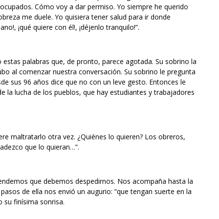
esocupados. Cómo voy a dar permiso. Yo siempre he querido
obreza me duele. Yo quisiera tener salud para ir donde
o!, ¡qué quiere con él!, ¡déjenlo tranquilo!”.
stas palabras que, de pronto, parece agotada. Su sobrino la
hubo al comenzar nuestra conversación. Su sobrino le pregunta
sde sus 96 años dice que no con un leve gesto. Entonces le
la lucha de los pueblos, que hay estudiantes y trabajadores
re maltratarlo otra vez. ¿Quiénes lo quieren? Los obreros,
radezco que lo quieran…”.
entendemos que debemos despedirnos. Nos acompaña hasta la
asos de ella nos envió un augurio: “que tengan suerte en la
 su finísima sonrisa.