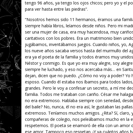
tengo 96 años, ya tengo los ojos chicos; pero yo y el p
para ver hasta entre las piedras”.
“Nosotros hemos sido 11 hermanos, éramos una familia b
siempre había libros, leíamos desde niños. Pero mi madre
ser una mujer de casa, era muy hacendosa, muy cariñosa
caritativos con los pobres. Era un matrimonio bien unido
jugábamos, inventábamos juegos. Cuando niños, yo, Ag
los nueve años sacaba versos hasta del murmullo del agu
era ya el poeta de la familia y todos éramos muy unidos
Néstor y conmigo. Es que yo era muy alegre, soy alegre
siempre he luchado, y eso nos acercaba más… en Santia
dejan, dicen que no puedo. ¿Cómo no voy a poder? Yo 
esposo. Cuando él estaba nos íbamos para todos lados, 
grandes. Pero le voy a confesar un secreto, a mí me dec
familia. Todos me trataban con cariño. César me halagab
no era extremoso. Hablaba siempre con seriedad, desde 
del baile? No, nunca, él no era así, le gustaban las pall
extremoso. Teníamos muchos amigos. ¿Rita? Sí, claro, y
compañeras de colegio, nos peleábamos mucho en la e
respetemos. El poeta se enamoró de ella con un amor d
ese amor. Tampoco eso respetan. ¡Y ya cuántos años h