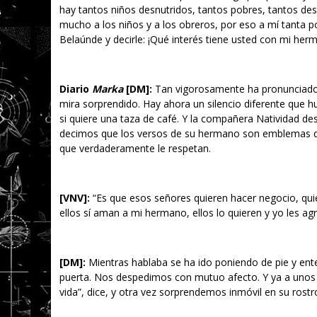
hay tantos niños desnutridos, tantos pobres, tantos d
mucho a los niños y a los obreros, por eso a mí tanta p
Belaúnde y decirle: ¡Qué interés tiene usted con mi herman
Diario
Marka
[DM]:
Tan vigorosamente ha pronunciado e
mira sorprendido. Hay ahora un silencio diferente que 
si quiere una taza de café. Y la compañera Natividad de
decimos que los versos de su hermano son emblemas de 
que verdaderamente le respetan.
[VNV]
:
“Es que esos señores quieren hacer negocio, quie
ellos sí aman a mi hermano, ellos lo quieren y yo les ag
[DM]:
Mientras hablaba se ha ido poniendo de pie y 
puerta. Nos despedimos con mutuo afecto. Y ya a unos p
vida”, dice, y otra vez sorprendemos inmóvil en su rostro