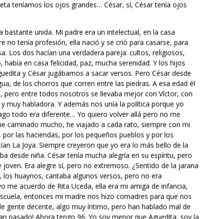
oeta teníamos los ojos grandes… César, sí, César tenía ojos
astante unida. Mi padre era un intelectual, en la casa
 no tenía profesión, ella nació y se crió para casarse, para
. Los dos hacían una verdadera pareja: cultos, religiosos,
, había en casa felicidad, paz, mucha serenidad. Y los hijos
uedita y César jugábamos a sacar versos. Pero César desde
a, de los chorros que corren entre las piedras. A esa edad él
, pero entre todos nosotros se llevaba mejor con Víctor, con
 y muy habladora. Y además nos unía la política porque yo
go todo era diferente… Yo quiero volver allá pero no me
he caminado mucho, he viajado a cada rato, siempre con mi
por las haciendas, por los pequeños pueblos y por los
ían La Joya. Siempre creyeron que yo era lo más bello de la
a desde niña. César tenía mucha alegría en su espíritu, pero
joven. Era alegre sí, pero no extremoso. ¿Sentido de la jarana
as, los huaynos, cantaba algunos versos, pero no era
o me acuerdo de Rita Uceda, ella era mi amiga de infancia,
scuela, entonces mi madre nos hizo comadres para que nos
e gente decente, algo muy íntimo, pero han hablado mal de
an pasado! Ahora tengo 96. Yo soy menor que Aguedita, soy la