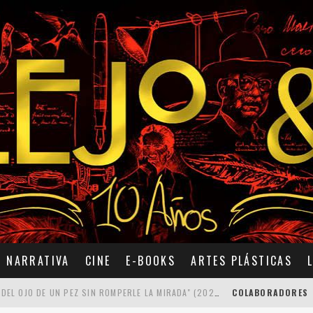
NARRATIVA
CINE
E-BOOKS
ARTES PLÁSTICAS
7 POEMAS DE "CÓMO SE QUITA EL ANZUELO DEL OJO DE UN PEZ SIN ROMPERLE LA MIRADA" (2025), DE ANA LISSARDY
COLABORADORES