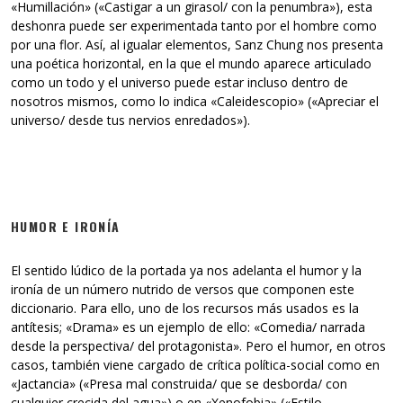
«Humillación» («Castigar a un girasol/ con la penumbra»), esta
deshonra puede ser experimentada tanto por el hombre como
por una flor. Así, al igualar elementos, Sanz Chung nos presenta
una poética horizontal, en la que el mundo aparece articulado
como un todo y el universo puede estar incluso dentro de
nosotros mismos, como lo indica «Caleidescopio» («Apreciar el
universo/ desde tus nervios enredados»).
HUMOR E IRONÍA
El sentido lúdico de la portada ya nos adelanta el humor y la
ironía de un número nutrido de versos que componen este
diccionario. Para ello, uno de los recursos más usados es la
antítesis; «Drama» es un ejemplo de ello: «Comedia/ narrada
desde la perspectiva/ del protagonista». Pero el humor, en otros
casos, también viene cargado de crítica política-social como en
«Jactancia» («Presa mal construida/ que se desborda/ con
cualquier crecida del agua») o en «Xenofobia» («Estilo