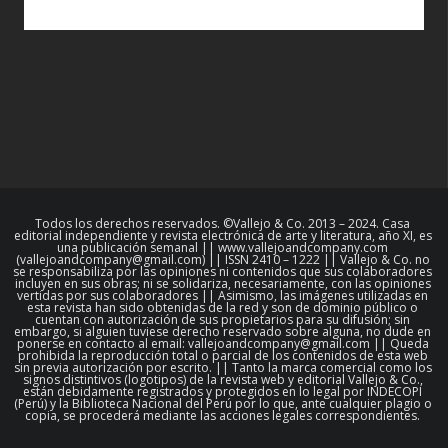
Todos los derechos reservados. ©Vallejo & Co. 2013 – 2024. Casa
editorial independiente y revista electrónica de arte y literatura, año XI, es
una publicación semanal || www.vallejoandcompany.com
(vallejoandcompany@gmail.com) || ISSN 2410 – 1222 || Vallejo & Co. no
se responsabiliza por las opiniones ni contenidos que sus colaboradores
incluyen en sus obras; ni se solidariza, necesariamente, con las opiniones
vertidas por sus colaboradores || Asimismo, las imágenes utilizadas en
esta revista han sido obtenidas de la red y son de dominio público o
cuentan con autorización de sus propietarios para su difusión; sin
embargo, si alguien tuviese derecho reservado sobre alguna, no dude en
ponerse en contacto al email: vallejoandcompany@gmail.com || Queda
prohibida la reproducción total o parcial de los contenidos de esta web
sin previa autorización por escrito. || Tanto la marca comercial como los
signos distintivos (logotipos) de la revista web y editorial Vallejo & Co.,
están debidamente registrados y protegidos en lo legal por INDECOPI
(Perú) y la Biblioteca Nacional del Perú por lo que, ante cualquier plagio o
copia, se procederá mediante las acciones legales correspondientes.