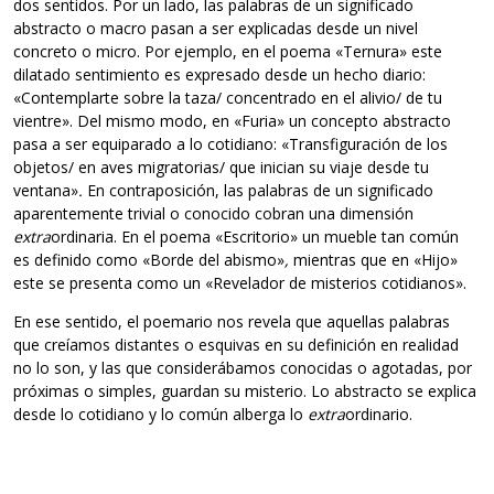
dos sentidos. Por un lado, las palabras de un significado
abstracto o macro pasan a ser explicadas desde un nivel
concreto o micro. Por ejemplo, en el poema «Ternura» este
dilatado sentimiento es expresado desde un hecho diario:
«Contemplarte sobre la taza/ concentrado en el alivio/ de tu
vientre». Del mismo modo, en «Furia» un concepto abstracto
pasa a ser equiparado a lo cotidiano: «Transfiguración de los
objetos/ en aves migratorias/ que inician su viaje desde tu
ventana»
.
En contraposición, las palabras de un significado
aparentemente trivial o conocido cobran una dimensión
extra
ordinaria. En el poema «Escritorio» un mueble tan común
es definido como «Borde del abismo»
,
mientras que en «Hijo»
este se presenta como un «Revelador de misterios cotidianos».
En ese sentido, el poemario nos revela que aquellas palabras
que creíamos distantes o esquivas en su definición en realidad
no lo son, y las que considerábamos conocidas o agotadas, por
próximas o simples, guardan su misterio. Lo abstracto se explica
desde lo cotidiano y lo común alberga lo
extra
ordinario.