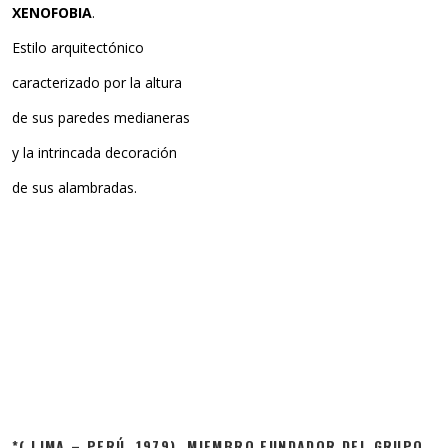
XENOFOBIA
.
Estilo arquitectónico
caracterizado por la altura
de sus paredes medianeras
y la intrincada decoración
de sus alambradas.
*( LIMA – PERÚ, 1979). MIEMBRO FUNDADOR DEL GRUPO