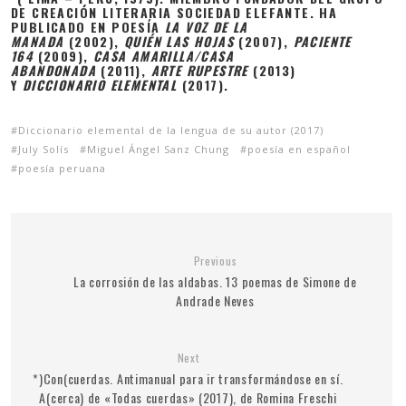
DE CREACIÓN LITERARIA SOCIEDAD ELEFANTE. HA
PUBLICADO EN POESÍA
LA VOZ DE LA
MANADA
(2002),
QUIÉN LAS HOJAS
(2007),
PACIENTE
164
(2009),
CASA AMARILLA/CASA
ABANDONADA
(2011),
ARTE RUPESTRE
(2013)
Y
DICCIONARIO ELEMENTAL
(2017).
Diccionario elemental de la lengua de su autor (2017)
July Solís
Miguel Ángel Sanz Chung
poesía en español
poesía peruana
Previous
La corrosión de las aldabas. 13 poemas de Simone de
Andrade Neves
Next
*)Con(cuerdas. Antimanual para ir transformándose en sí.
A(cerca) de «Todas cuerdas» (2017), de Romina Freschi