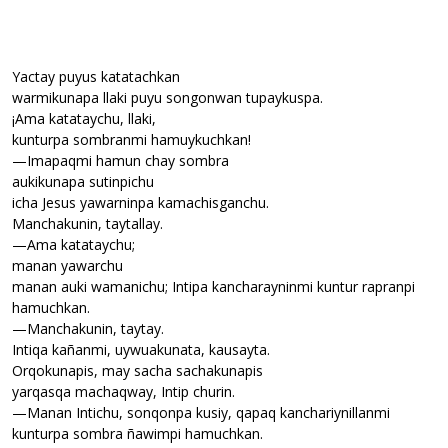
Yactay puyus katatachkan
warmikunapa llaki puyu songonwan tupaykuspa.
¡Ama katataychu, llaki,
kunturpa sombranmi hamuykuchkan!
—Imapaqmi hamun chay sombra
aukikunapa sutinpichu
icha Jesus yawarninpa kamachisganchu.
Manchakunin, taytallay.
—Ama katataychu;
manan yawarchu
manan auki wamanichu; Intipa kancharayninmi kuntur rapranpi
hamuchkan.
—Manchakunin, taytay.
Intiqa kañanmi, uywuakunata, kausayta.
Orqokunapis, may sacha sachakunapis
yarqasqa machaqway, Intip churin.
—Manan Intichu, sonqonpa kusiy, qapaq kanchariynillanmi
kunturpa sombra ñawimpi hamuchkan.