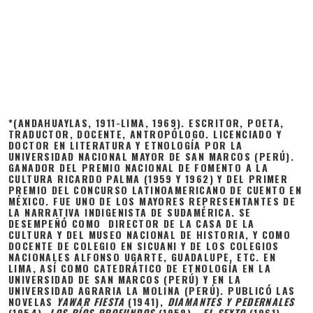
*(ANDAHUAYLAS, 1911-LIMA, 1969). ESCRITOR, POETA,
TRADUCTOR, DOCENTE, ANTROPÓLOGO. LICENCIADO Y
DOCTOR EN LITERATURA Y ETNOLOGÍA POR LA
UNIVERSIDAD NACIONAL MAYOR DE SAN MARCOS (PERÚ).
GANADOR DEL PREMIO NACIONAL DE FOMENTO A LA
CULTURA RICARDO PALMA (1959 Y 1962) Y DEL PRIMER
PREMIO DEL CONCURSO LATINOAMERICANO DE CUENTO EN
MÉXICO. FUE UNO DE LOS MAYORES REPRESENTANTES DE
LA NARRATIVA INDIGENISTA DE SUDAMÉRICA. SE
DESEMPEÑÓ COMO DIRECTOR DE LA CASA DE LA
CULTURA Y DEL MUSEO NACIONAL DE HISTORIA, Y COMO
DOCENTE DE COLEGIO EN SICUANI Y DE LOS COLEGIOS
NACIONALES ALFONSO UGARTE, GUADALUPE, ETC. EN
LIMA, ASÍ COMO CATEDRÁTICO DE ETNOLOGÍA EN LA
UNIVERSIDAD DE SAN MARCOS (PERÚ) Y EN LA
UNIVERSIDAD AGRARIA LA MOLINA (PERÚ). PUBLICÓ LAS
NOVELAS
YAWAR FIESTA
(1941),
DIAMANTES Y PEDERNALES
(1954),
LOS RÍOS PROFUNDOS
(1958),
EL SEXTO
(1961),