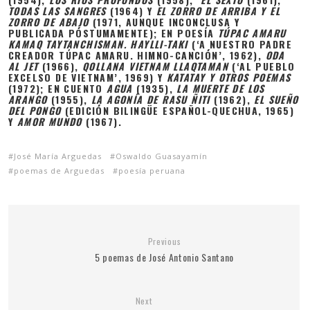
TODAS LAS SANGRES
(1964) Y
EL ZORRO DE ARRIBA Y EL
ZORRO DE ABAJO
(1971, AUNQUE INCONCLUSA Y
PUBLICADA PÓSTUMAMENTE); EN POESÍA
TÚPAC AMARU
KAMAQ TAYTANCHISMAN. HAYLLI-TAKI
(‘A NUESTRO PADRE
CREADOR TÚPAC AMARU. HIMNO-CANCIÓN’, 1962),
ODA
AL JET
(1966),
QOLLANA VIETNAM LLAQTAMAN
(‘AL PUEBLO
EXCELSO DE VIETNAM’, 1969) Y
KATATAY Y OTROS POEMAS
(1972); EN CUENTO
AGUA
(1935),
LA MUERTE DE LOS
ARANGO
(1955),
LA AGONÍA DE RASU ÑITI
(1962),
EL SUEÑO
DEL PONGO
(EDICIÓN BILINGÜE ESPAÑOL-QUECHUA, 1965)
Y
AMOR MUNDO
(1967).
José María Arguedas
Oswaldo Guasayamín
poemas de Arguedas
poesía peruana
Previous
5 poemas de José Antonio Santano
Next