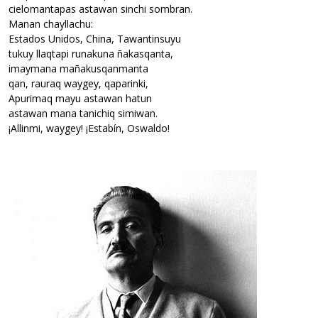
cielomantapas astawan sinchi sombran.
Manan chayllachu:
Estados Unidos, China, Tawantinsuyu
tukuy llaqtapi runakuna ñakasqanta,
imaymana mañakusqanmanta
qan, rauraq waygey, qaparinki,
Apurimaq mayu astawan hatun
astawan mana tanichiq simiwan.
¡Allinmi, waygey! ¡Estabín, Oswaldo!