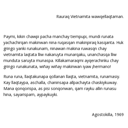
Rauraq Vietnamita wawqellaqtaman.
Paymi, kikin chawpi pacha manchay tiempupi, mundi runata
yachachirqan makinwan nina ruqasqan makinpiraq kasqanta. Huk
gringo yanki runakunam, ninawan makina ruwasqn chay
vietnamita laqtata lliw nakaruyta munarqaku, unanchasqa lliw
munduta saruyta munaspa. Killakamaraqmi ayqerachinku chay
gringo runakunata, wiñay wiñay makinwan iyaw ¡hermano!
Runa runa, llaqtakunapa qollanan llaqta, vietnamita, runamasiy.
Kay llaqtaypa, aschalla, chaninsapa allpachayta chaskiykuway.
Mana qonqorispa, as pisi sonqonwan, qam rayku allin runasu
hina, sayarispam, aypaykuyki.
Agostokilla, 1969