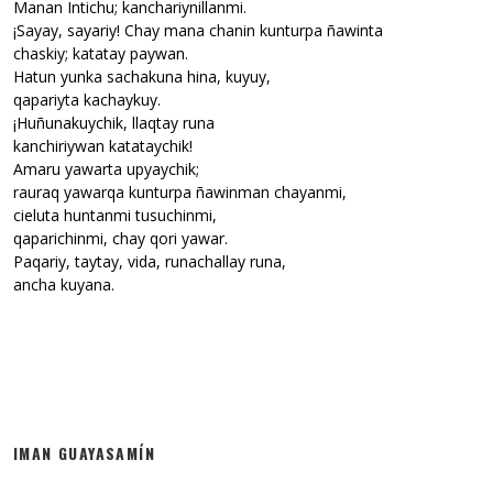
Manan Intichu; kanchariynillanmi.
¡Sayay, sayariy! Chay mana chanin kunturpa ñawinta
chaskiy; katatay paywan.
Hatun yunka sachakuna hina, kuyuy,
qapariyta kachaykuy.
¡Huñunakuychik, llaqtay runa
kanchiriywan katataychik!
Amaru yawarta upyaychik;
rauraq yawarqa kunturpa ñawinman chayanmi,
cieluta huntanmi tusuchinmi,
qaparichinmi, chay qori yawar.
Paqariy, taytay, vida, runachallay runa,
ancha kuyana.
IMAN GUAYASAMÍN