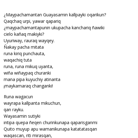
¿Maypachamantan Guayasamin kallpayki oqarikun?
Qaqchaq urpi, yawar qapariq
¿maypachamantapunin ukupacha kanchariq ñawiki
cielo kañaq makiyki?
Uyuriway, rauraq wayqey.
Ñakay pacha mitata
runa kiriq punchauta,
waqachiq tuta
runa, runa mikuq uyanta,
wiña wiñaypaq churanki
mana pipa kuyuchiy atinanta
¡maykamaraq changanki!
Runa wagacun
wayrapa kallpanta mikuchun,
qan rayku.
Wayasamin sutiyki
intipa quepa ñeqen churinkunapa qaparisganmi
Quito muyup apu wamanikunapa katatatasqan
waqascan, riti mirasqan,