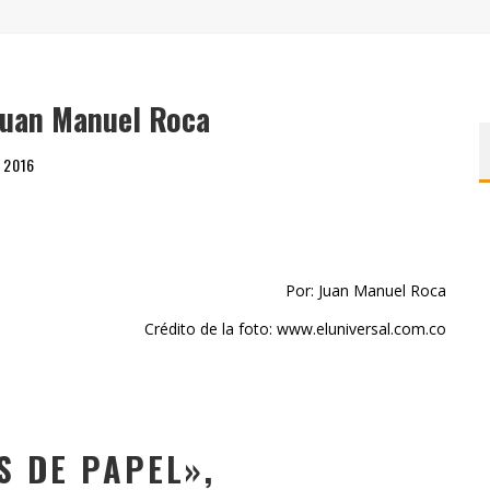
" (2025), DE ROMINA SILMAN
 ALONSO RABÍ
SPIDE
Juan Manuel Roca
e 2016
Por: Juan Manuel Roca
Crédito de la foto: www.eluniversal.com.co
S DE PAPEL»,