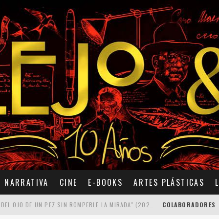
NARRATIVA
CINE
E-BOOKS
ARTES PLÁSTICAS
7 POEMAS DE "CÓMO SE QUITA EL ANZUELO DEL OJO DE UN PEZ SIN ROMPERLE LA MIRADA" (2025), DE ANA LISSARDY
COLABORADORES