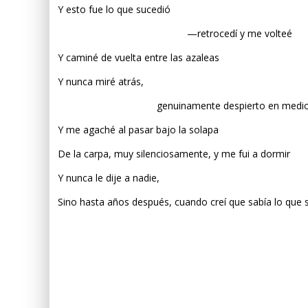
Y esto fue lo que sucedió
—retrocedí y me volteé
Y caminé de vuelta entre las azaleas
Y nunca miré atrás,
genuinamente despierto en medio del m
Y me agaché al pasar bajo la solapa
De la carpa, muy silenciosamente, y me fui a dormir
Y nunca le dije a nadie,
Sino hasta años después, cuando creí que sabía lo que s
algo que ya he