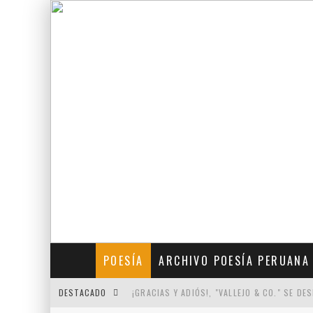
POESÍA
ARCHIVO POESÍA PERUANA
DESTACADO
¡GRACIAS Y ADIÓS!, "VALLEJO & CO." SE DE