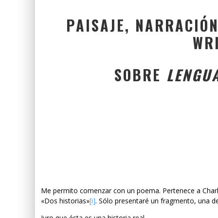
PAISAJE, NARRACIÓN
WR
SOBRE
LENGU
Me permito comenzar con un poema. Pertenece a Charle
«Dos historias»
[i]
. Sólo presentaré un fragmento, una de 
Juro que ésta es una historia real.