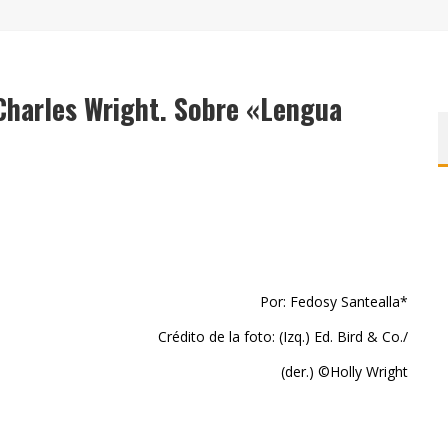
7 POEMAS DE "CÓMO SE QUITA EL ANZUELO DEL OJO DE UN PEZ SIN ROMPERLE LA MIRADA" (2025), DE ANA LISSARDY
 (2025), DE ROMINA SILMAN
ALONSO RABÍ
 Charles Wright. Sobre «Lengua
Por: Fedosy Santealla*
Crédito de la foto: (Izq.) Ed. Bird & Co./
(der.) ©Holly Wright