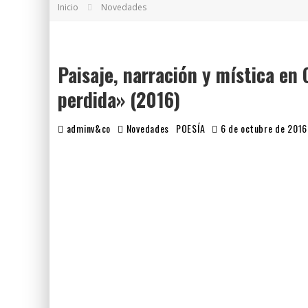
Inicio
Novedades
5 POEMAS DE "NUNCA DE MÍ TU ESPEJISMO"
SOBRE "PROSAS MINÚSCULAS" (2025), DE 
Paisaje, narración y mística en
perdida» (2016)
adminv&co
Novedades
POESÍA
6 de octubre de 2016