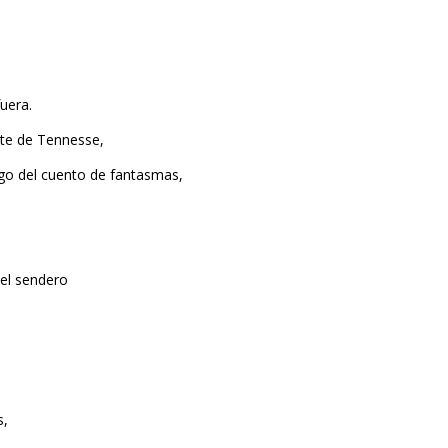
a.
te de Tennesse,
go del cuento de fantasmas,
 sendero
s,