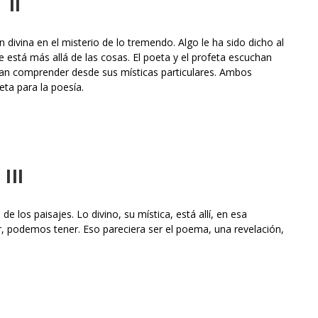
II
n divina en el misterio de lo tremendo. Algo le ha sido dicho al
e está más allá de las cosas. El poeta y el profeta escuchan
tan comprender desde sus místicas particulares. Ambos
oeta para la poesía.
III
e los paisajes. Lo divino, su mística, está allí, en esa
r, podemos tener. Eso pareciera ser el poema, una revelación,