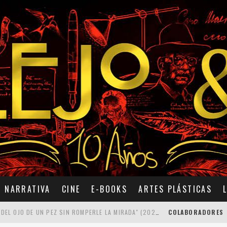
NARRATIVA
CINE
E-BOOKS
ARTES PLÁSTICAS
7 POEMAS DE "CÓMO SE QUITA EL ANZUELO DEL OJO DE UN PEZ SIN ROMPERLE LA MIRADA" (2025), DE ANA LISSARDY
COLABORADORES