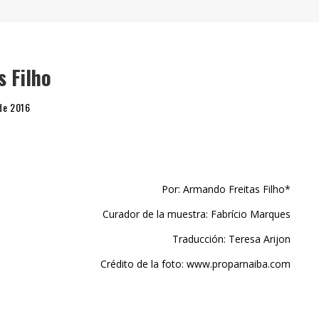
" (2025), DE ROMINA SILMAN
 ALONSO RABÍ
SPIDE
s Filho
de 2016
Por: Armando Freitas Filho*
Curador de la muestra: Fabrício Marques
Traducción: Teresa Arijon
Crédito de la foto: www.proparnaiba.com