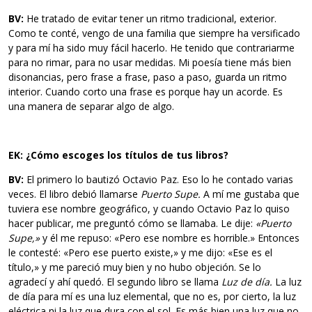
BV:
He tratado de evitar tener un ritmo tradicional, exterior.
Como te conté, vengo de una familia que siempre ha versificado
y para mí ha sido muy fácil hacerlo. He tenido que contrariarme
para no rimar, para no usar medidas. Mi poesía tiene más bien
disonancias, pero frase a frase, paso a paso, guarda un ritmo
interior. Cuando corto una frase es porque hay un acorde. Es
una manera de separar algo de algo.
EK: ¿Cómo escoges los títulos de tus libros?
BV:
El primero lo bautizó Octavio Paz. Eso lo he contado varias
veces. El libro debió llamarse
Puerto Supe.
A mí me gustaba que
tuviera ese nombre geográfico, y cuando Octavio Paz lo quiso
hacer publicar, me preguntó cómo se llamaba. Le dije:
«Puerto
Supe,»
y él me repuso: «Pero ese nombre es horrible.» Entonces
le contesté: «Pero ese puerto existe,» y me dijo: «Ese es el
título,» y me pareció muy bien y no hubo objeción. Se lo
agradecí y ahí quedó. El segundo libro se llama
Luz de día.
La luz
de día para mí es una luz elemental, que no es, por cierto, la luz
eléctrica ni la luz que dura con el sol. Es más bien una luz que no