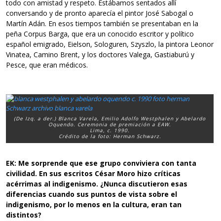
todo con amistad y respeto. Estábamos sentados allí
conversando y de pronto aparecía el pintor José Sabogal o
Martín Adán. En esos tiempos también se presentaban en la
peña Corpus Barga, que era un conocido escritor y político
español emigrado, Eielson, Sologuren, Szyszlo, la pintora Leonor
Vinatea, Camino Brent, y los doctores Valega, Gastiaburú y
Pesce, que eran médicos.
(De Izq. a der.) Blanca Varela, Emilio Adolfo Westphalen y Abelardo
Oquendo. Ceremonia de premiación a EAW.
Lima, c. 1990.
Crédito de la foto: Herman Schwarz.
EK: Me sorprende que ese grupo conviviera con tanta
civilidad. En
sus escritos César Moro hizo críticas
acérrimas al indigenismo. ¿Nunca
discutieron esas
diferencias cuando sus puntos de vista sobre el
indigenismo, por lo menos en la cultura, eran tan
distintos?