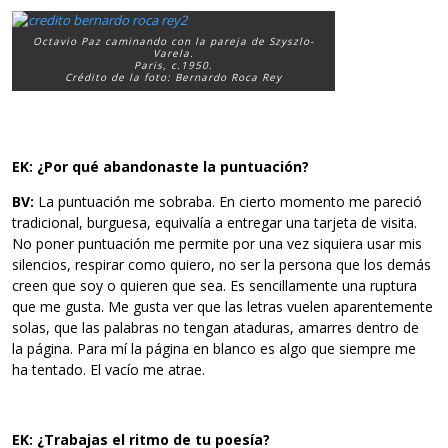
Octavio Paz caminando con la pareja de Szyszlo-
Varela.
Paris, c.1950.
Crédito de la foto: Bernardo Roca Rey
EK: ¿Por qué abandonaste la puntuación?
BV:
La puntuación me sobraba. En cierto momento me pareció
tradicional, burguesa, equivalía a entregar una tarjeta de visita.
No poner puntuación me permite por una vez siquiera usar mis
silencios, respirar como quiero, no ser la persona que los demás
creen que soy o quieren que sea. Es sencillamente una ruptura
que me gusta. Me gusta ver que las letras vuelen aparentemente
solas, que las palabras no tengan ataduras, amarres dentro de
la página. Para mí la página en blanco es algo que siempre me
ha tentado. El vacío me atrae.
EK: ¿Trabajas el ritmo de tu poesía?