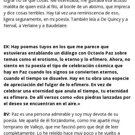
lograr no sé qué cosas. Me interesaba, me gustaba esa actitud
maldita de quien está al filo, al borde de un abismo, que impreca
y dice cosas terribles. Hay tal vez una reminiscencia de eso,
ligera seguramente, en mi poesía. También leía a De Quincy y a
Nerval, a Verlaine y a Baudelaire.
EK: Hay poemas tuyos en los que me parece que
estuvieras entablando
un diálogo con Octavio Paz sobre
temas como el erotismo, lo eterno
y lo efímero. Ahora, no
siento en tu poesía el tipo de celebración
cósmica que
hay en Paz cuando los signos se convierten eternos,
cuando el tiempo se disuelve. Hay en tu obra una especie
de apreciación del fulgor de lo efímero. En vez de
celebrar una eternidad que anula
el tiempo, tu eternidad
es efímera. De allí versos como «dos piedras
lanzadas por
el deseo se encuentran en el aire.»
BV:
Paz es una persona admirable y soy muy devota de su
poesía. Me aparté de él forzándome, como me aparté muy
temprano de Vallejo, que me fascinó pero que dejé de leer
completamente. Lo he releído hace muy poco y he vuelto a