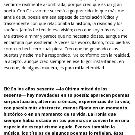
sentirme realmente asombrada, porque creo que es un gran
poeta. Con Octavio me sucedió algo parecido: lo que más me
atraía de su poesía era esa especie de conciliación lúdica y
trascendente con que relacionaba la historia, la realidad y los
sueños. Jamás he tenido esa visión; creo que soy más realista.
Me atrevo a mirar y parece que no necesito dioses, aunque me
encantaría que existieran. A veces los evoco, llamo, toco piedras
como un hechicero cualquiera. Creo que he golpeado esas
puertas y nadie me ha respondido. Me conformo con la realidad,
la acepto, aunque creo siempre en ese fulgor instantáneo, en
eso que, de alguna manera, es para mí la eternidad.
EK: En los años sesenta ―la última mitad de los
sesenta― hay
novedades en tu poesía: aparecen poemas
sin puntuación, alternas
crónicas, experiencias de tu vida,
con poesía más abstracta, menos
fijada en un momento
histórico o en un momento de tu vida. La ironía que
siempre había estado en tus poemas se convierte en una
especie
de escepticismo agudo. Evocas también la
música, los títulos de
algunos poemas lo reflejan, ésos