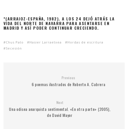
*(ARRAIOZ-ESPAÑA, 1982). A LOS 24 DEJÓ ATRÁS LA
VIDA DEL NORTE DE NAVARRA PARA ASENTARSE EN
MADRID Y ASÍ PODER CONTINUAR CRECIENDO.
Chus Pato
Hasier Larraetxea
Hor­das de escri­tura
Sece­sión
Previous
6 poemas ilustrados de Roberto A. Cabrera
Next
Una odisea anarquista sentimental. «En otra parte» (2005),
de David Mayor