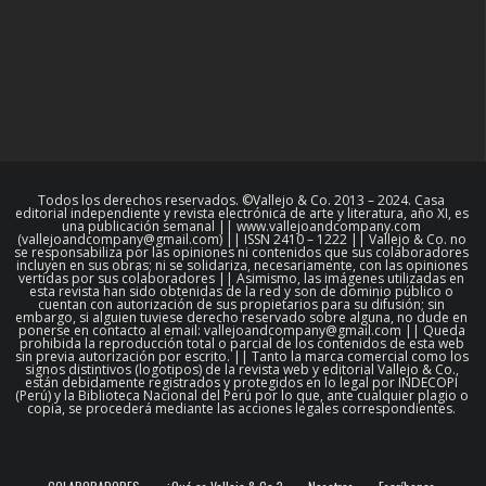
Todos los derechos reservados. ©Vallejo & Co. 2013 – 2024. Casa
editorial independiente y revista electrónica de arte y literatura, año XI, es
una publicación semanal || www.vallejoandcompany.com
(vallejoandcompany@gmail.com) || ISSN 2410 – 1222 || Vallejo & Co. no
se responsabiliza por las opiniones ni contenidos que sus colaboradores
incluyen en sus obras; ni se solidariza, necesariamente, con las opiniones
vertidas por sus colaboradores || Asimismo, las imágenes utilizadas en
esta revista han sido obtenidas de la red y son de dominio público o
cuentan con autorización de sus propietarios para su difusión; sin
embargo, si alguien tuviese derecho reservado sobre alguna, no dude en
ponerse en contacto al email: vallejoandcompany@gmail.com || Queda
prohibida la reproducción total o parcial de los contenidos de esta web
sin previa autorización por escrito. || Tanto la marca comercial como los
signos distintivos (logotipos) de la revista web y editorial Vallejo & Co.,
están debidamente registrados y protegidos en lo legal por INDECOPI
(Perú) y la Biblioteca Nacional del Perú por lo que, ante cualquier plagio o
copia, se procederá mediante las acciones legales correspondientes.