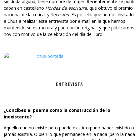
sin duda alguna, tiene nom­bre de mujer. Recien­te­mente se publi­
ca­ban en cas­te­llano
Hor­das de escri­tura,
que obtuvo el pre­mio
nacio­nal de la crí­tica, y
Sece­sión
. Es por ello que hemos invi­tado
a Chus a rea­li­zar esta entre­vista por e-mail en la que hemos
man­te­nido su estruc­tura y pun­tua­ción ori­gi­nal, y que publi­ca­mos
hoy con motivo de la cele­bra­ción del día del libro.
ENTREVISTA
¿Con­ci­bes el poema como la cons­truc­ción de lo
inexistente?
Aque­llo que no existe pero puede exis­tir o pudo haber exis­tido o
jamás exis­tirá. O bien lo que per­ma­nece en la nada (pero la nada