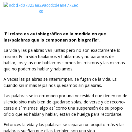
“
El relato es auto­bio­grá­fico en la medida en que
las/palabras que lo com­po­nen son biografía”.
La vida y las pala­bras van jun­tas pero no son exac­ta­mente lo
mismo. En la vida habla­mos y habla­mos y no para­mos de
hablar, los y las que habla­mos somos los mis­mos y las mis­mas
que no pode­mos hablar y hablamos.
A veces las pala­bras se inte­rrum­pen, se fugan de la vida. Es
cuando sin ir más lejos nos que­da­mos sin palabras.
Las pala­bras se inte­rrum­pen por una nece­si­dad que tie­nen no de
silen­cio sino más bien de que­darse solas, de verse y de reco­no­
cerse a sí mis­mas; algo así como una sus­pen­sión de su pro­pio
ofi­cio que es hablar y hablar, están de huelga para recordarse.
Enton­ces la vida y las pala­bras se sepa­ran un poquito más y las
pala­bras sue­ñan que ellas tam­bién son una vida.