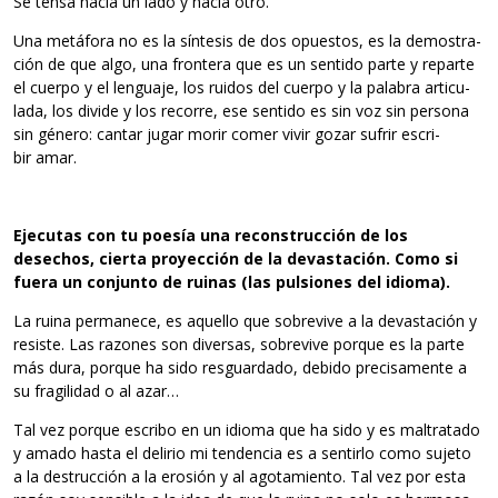
Se tensa hacia un lado y hacia otro.
Una metá­fora no es la sín­te­sis de dos opues­tos, es la demos­tra­
ción de que algo, una fron­tera que es un sen­tido parte y reparte
el cuerpo y el len­guaje, los rui­dos del cuerpo y la pala­bra arti­cu­
lada, los divide y los reco­rre, ese sen­tido es sin voz sin per­sona
sin género: can­tar jugar morir comer vivir gozar sufrir escri­
bir amar.
Eje­cu­tas con tu poe­sía una recons­truc­ción de los
desechos, cierta pro­yec­ción de la devas­ta­ción. Como si
fuera un con­junto de rui­nas (las pul­sio­nes del idioma).
La ruina per­ma­nece, es aque­llo que sobre­vive a la devas­ta­ción y
resiste. Las razo­nes son diver­sas, sobre­vive por­que es la parte
más dura, por­que ha sido res­guar­dado, debido pre­ci­sa­mente a
su fra­gi­li­dad o al azar…
Tal vez por­que escribo en un idioma que ha sido y es mal­tra­tado
y amado hasta el deli­rio mi ten­den­cia es a sen­tirlo como sujeto
a la des­truc­ción a la ero­sión y al ago­ta­miento. Tal vez por esta