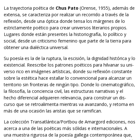
La tra­yec­to­ria poé­tica de
Chus Pato
(Orense, 1955), ade­más de
extensa, se carac­te­riza por rea­li­zar un reco­rrido a tra­vés de la
refle­xión, desde una óptica donde tensa los már­ge­nes de lo
estrictamente poé­tico para crear uni­ver­sos lite­ra­rios pro­pios.
Luga­res donde están pre­sen­tes la his­to­rio­gra­fía, lo polí­tico y
social, desde un cri­ti­cismo feme­nino que parte de la tie­rra para
obte­ner una dia­léc­tica universal.
Su poe­sía es la de la rup­tura, la esci­sión, la dig­ni­dad his­tó­rica y lo
exis­ten­cial. Rees­cribe los patro­nes poé­ti­cos para hil­va­nar su uni­
verso rico en imá­ge­nes artís­ti­cas, donde su refle­xión cons­tante
sobre la esté­tica hace esta­llar lo con­ven­cio­nal para alcan­zar un
terri­to­rio sin fron­te­ras de nin­gún tipo. Donde lo cine­ma­to­grá­fico,
la filo­so­fía, la con­cien­cia civil, las estruc­tu­ras narra­ti­vas y el
hecho dife­ren­cial adquie­ren rele­van­cia, para cons­truir un dis­
curso que se retro­ali­menta mien­tras va avan­zando, y retoma en
más de una oca­sión las aris­tas que se ramifican.
La colec­ción Transatlántica/Portbou de Amar­gord edi­cio­nes, nos
acerca a una de las poé­ti­cas más sóli­das e inter­na­cio­na­les. A
una mues­tra rigu­rosa de la poe­sía gallega con­tem­po­rá­nea que,