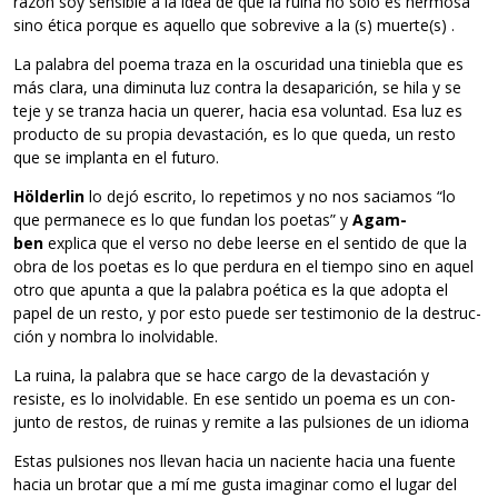
razón soy sen­si­ble a la idea de que la ruina no solo es her­mosa
sino ética por­que es aque­llo que sobre­vive a la (s) muerte(s) .
La pala­bra del poema traza en la oscu­ri­dad una tinie­bla que es
más clara, una dimi­nuta luz con­tra la desa­pa­ri­ción, se hila y se
teje y se tranza hacia un que­rer, hacia esa volun­tad. Esa luz es
pro­ducto de su pro­pia devas­ta­ción, es lo que queda, un resto
que se implanta en el futuro.
Höl­der­lin
lo dejó escrito, lo repe­ti­mos y no nos sacia­mos “lo
que per­ma­nece es lo que fun­dan los poe­tas” y
Agam­
ben
explica que el verso no debe leerse en el sen­tido de que la
obra de los poe­tas es lo que per­dura en el tiempo sino en aquel
otro que apunta a que la pala­bra poé­tica es la que adopta el
papel de un resto, y por esto puede ser tes­ti­mo­nio de la des­truc­
ción y nom­bra lo inolvidable.
La ruina, la pala­bra que se hace cargo de la devas­ta­ción y
resiste, es lo inol­vi­da­ble. En ese sen­tido un poema es un con­
junto de res­tos, de rui­nas y remite a las pul­sio­nes de un idioma
Estas pul­sio­nes nos lle­van hacia un naciente hacia una fuente
hacia un bro­tar que a mí me gusta ima­gi­nar como el lugar del