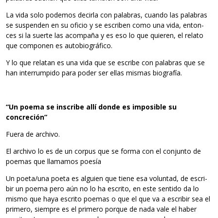
La vida solo pode­mos decirla con pala­bras, cuando las pala­bras
se sus­pen­den en su ofi­cio y se escri­ben como una vida, enton­
ces si la suerte las acom­paña y es eso lo que quie­ren, el relato
que com­po­nen es autobiográfico.
Y lo que rela­tan es una vida que se escribe con pala­bras que se
han inte­rrum­pido para poder ser ellas mis­mas biografía.
“Un poema se ins­cribe allí donde es impo­si­ble su
concreción”
Fuera de archivo.
El archivo lo es de un cor­pus que se forma con el con­junto de
poe­mas que lla­ma­mos poesía
Un poeta/una poeta es alguien que tiene esa volun­tad, de escri­
bir un poema pero aún no lo ha escrito, en este sen­tido da lo
mismo que haya escrito poe­mas o que el que va a escri­bir sea el
pri­mero, siem­pre es el pri­mero por­que de nada vale el haber