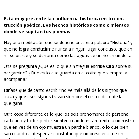
Está muy pre­sente la con­fluen­cia his­tó­rica en tu cons­
truc­ción poé­tica. Los hechos his­tó­ri­cos como cimien­tos
donde se suje­tan tus poemas.
Hay una medi­ta­ción que se detiene ante esa pala­bra “His­to­ria” y
que no logra con­du­cirme nunca a nin­gún lugar con­cluso, que en
mí se pierde y se derrama como las aguas de un río en un delta.
Una se pre­gunta ¿Qué es lo que sin tre­gua escribe
Clio
sobre su
per­ga­mino? ¿Qué es lo que guarda en el cofre que siem­pre la
acompaña?
Diríase que de tanto escri­bir no ve más allá de los sig­nos que
traza y que eses sig­nos tra­zan siem­pre el ros­tro del o de la
que gana.
Otra cosa dife­rente es lo que los seis pro­nom­bres de per­sona,
cada uno y todos jun­tos sien­ten cuando están frente a un ros­tro
que en vez de un ojo mues­tra un par­che blanco, o lo que pien­
san cuando al des­per­tar cons­ta­tan que un pre­si­dente de un