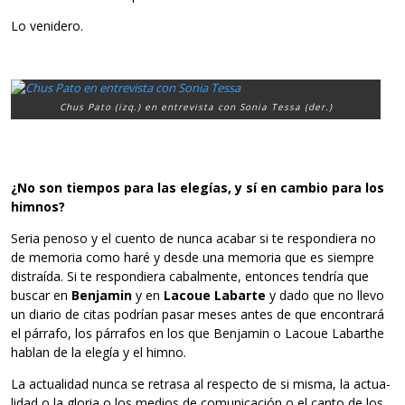
Lo veni­dero.
Chus Pato (izq.) en entrevista con Sonia Tessa (der.)
¿No son tiem­pos para las ele­gías, y sí en cam­bio para los
himnos?
Seria penoso y el cuento de nunca aca­bar si te res­pon­diera no
de memo­ria como haré y desde una memo­ria que es siem­pre
dis­traída. Si te res­pon­diera cabal­mente, enton­ces ten­dría que
bus­car en
Ben­ja­min
y en
Lacoue Labarte
y dado que no llevo
un dia­rio de citas podrían pasar meses antes de que encon­trará
el párrafo, los párra­fos en los que Ben­ja­min o Lacoue Labarthe
hablan de la ele­gía y el himno.
La actua­li­dad nunca se retrasa al res­pecto de si misma, la actua­
li­dad o la glo­ria o los medios de comu­ni­ca­ción o el canto de los