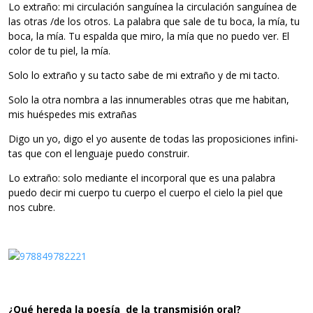
Lo extraño: mi cir­cu­la­ción san­guí­nea la cir­cu­la­ción san­guí­nea de
las otras /de los otros. La pala­bra que sale de tu boca, la mía, tu
boca, la mía. Tu espalda que miro, la mía que no puedo ver. El
color de tu piel, la mía.
Solo lo extraño y su tacto sabe de mi extraño y de mi tacto.
Solo la otra nom­bra a las innu­me­ra­bles otras que me habi­tan,
mis hués­pe­des mis extrañas
Digo un yo, digo el yo ausente de todas las pro­po­si­cio­nes infi­ni­
tas que con el len­guaje puedo construir.
Lo extraño: solo mediante el incor­po­ral que es una pala­bra
puedo decir mi cuerpo tu cuerpo el cuerpo el cielo la piel que
nos cubre.
¿Qué hereda la poe­sía de la trans­mi­sión oral?