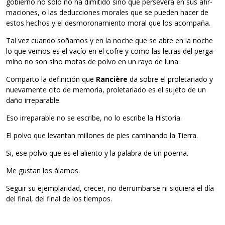
gobierno no solo no ha dimi­tido sino que per­se­vera en sus afir­
ma­cio­nes, o las deduc­cio­nes mora­les que se pue­den hacer de
estos hechos y el des­mo­ro­na­miento moral que los acompaña.
Tal vez cuando soña­mos y en la noche que se abre en la noche
lo que vemos es el vacío en el cofre y como las letras del per­ga­
mino no son sino motas de polvo en un rayo de luna.
Com­parto la defi­ni­ción que
Ran­cière
da sobre el pro­le­ta­riado y
nue­va­mente cito de memo­ria, pro­le­ta­riado es el sujeto de un
daño irreparable.
Eso irre­pa­ra­ble no se escribe, no lo escribe la Historia.
El polvo que levan­tan millo­nes de pies cami­nando la Tierra.
Si, ese polvo que es el aliento y la pala­bra de un poema.
Me gus­tan los álamos.
Seguir su ejem­pla­ri­dad, cre­cer, no derrum­barse ni siquiera el día
del final, del final de los tiempos.