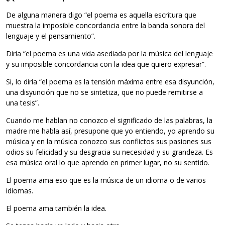
De alguna manera digo “el poema es aque­lla escri­tura que
mues­tra la impo­si­ble con­cor­dan­cia entre la banda sonora del
len­guaje y el pensamiento”.
Diría “el poema es una vida ase­diada por la música del len­guaje
y su impo­si­ble con­cor­dan­cia con la idea que quiero expresar”.
Si, lo diría “el poema es la ten­sión máxima entre esa dis­yun­ción,
una dis­yun­ción que no se sin­te­tiza, que no puede remi­tirse a
una tesis”.
Cuando me hablan no conozco el sig­ni­fi­cado de las pala­bras, la
madre me habla así, pre­su­pone que yo entiendo, yo aprendo su
música y en la música conozco sus con­flic­tos sus pasio­nes sus
odios su feli­ci­dad y su des­gra­cia su nece­si­dad y su gran­deza. Es
esa música oral lo que aprendo en pri­mer lugar, no su sentido.
El poema ama eso que es la música de un idioma o de varios
idiomas.
El poema ama tam­bién la idea.