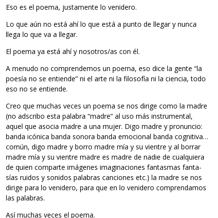
Eso es el poema, jus­ta­mente lo venidero.
Lo que aún no está ahí lo que está a punto de lle­gar y nunca
llega lo que va a llegar.
El poema ya está ahí y nosotros/as con él.
A menudo no com­pren­de­mos un poema, eso dice la gente “la
poe­sía no se entiende” ni el arte ni la filo­so­fía ni la cien­cia, todo
eso no se entiende.
Creo que muchas veces un poema se nos dirige como la madre
(no ads­cribo esta pala­bra “madre” al uso más ins­tru­men­tal,
aquel que aso­cia madre a una mujer. Digo madre y pro­nun­cio:
banda icó­nica banda sonora banda emo­cio­nal banda cog­ni­tiva…
común, digo madre y borro madre mía y su vien­tre y al borrar
madre mía y su vien­tre madre es madre de nadie de cual­quiera
de quien com­parte imá­ge­nes ima­gi­na­cio­nes fan­tas­mas fan­ta­
sías rui­dos y soni­dos pala­bras can­cio­nes etc.) la madre se nos
dirige para lo veni­dero, para que en lo veni­dero com­pren­da­mos
las palabras.
Así muchas veces el poema.