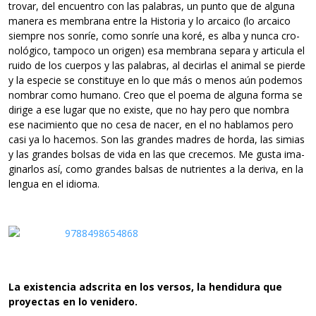
tro­var, del encuen­tro con las pala­bras, un punto que de alguna
manera es mem­brana entre la His­to­ria y lo arcaico (lo arcaico
siem­pre nos son­ríe, como son­ríe una koré, es alba y nunca cro­
no­ló­gico, tam­poco un ori­gen) esa mem­brana separa y arti­cula el
ruido de los cuer­pos y las pala­bras, al decir­las el ani­mal se pierde
y la espe­cie se cons­ti­tuye en lo que más o menos aún pode­mos
nom­brar como humano. Creo que el poema de alguna forma se
dirige a ese lugar que no existe, que no hay pero que nom­bra
ese naci­miento que no cesa de nacer, en el no habla­mos pero
casi ya lo hace­mos. Son las gran­des madres de horda, las simias
y las gran­des bol­sas de vida en las que cre­ce­mos. Me gusta ima­
gi­nar­los así, como gran­des bal­sas de nutrien­tes a la deriva, en la
len­gua en el idioma.
La exis­ten­cia ads­crita en los ver­sos, la hen­di­dura que
pro­yec­tas en lo venidero.