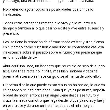
ya es algo, una exis­ten­cia de nada) y más allá de la nada.
No pre­tendo ago­tar todas las posi­bi­li­da­des que brinda lo
inexistente.
Todas estas cate­go­rías remi­ten a lo vivo y a lo muerto y al
tiempo y tam­bién a lo que casi no existe y vive entre ausen­cia y
presencia.
Casi se tiene la ten­ta­ción de afir­mar “nada existe” y si se piensa
en el tiempo como suce­sión o labe­rinto se con­fir­ma­ría casi esa
inexis­ten­cia sobre el pasado sobre el futuro y un pre­sente que
es lo impo­si­ble de vivir.
Abrir aquí una línea, un labe­rinto que no es cíclico sino de super­
fi­cie, una línea recta no infi­nita, más bien ili­mi­tada y decir “el
poema atra­viesa o se hace cargo o se ali­menta de todo ello”.
El poema dice lo que puede exis­tir y aún no ha nacido, lo que ya
es pasado y se esfuerza por su vida que ya es pós­tuma, impo­si­
bi­li­dad de morir, enton­ces un ángel viene desde ese futuro y
cruza la mirada con otro que llega desde lo que ya no es y fue y
en ese cruce y durante un ins­tante, que es el mínimo y el