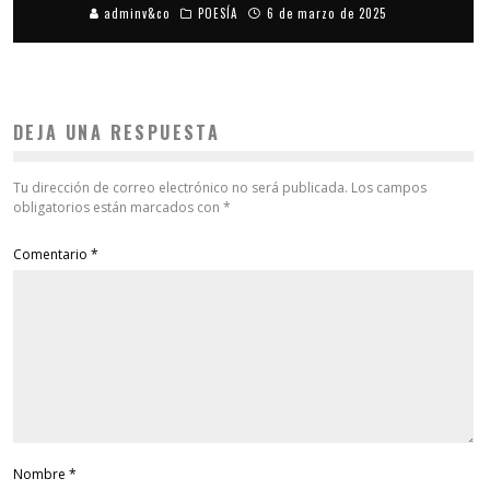
adminv&co
POESÍA
6 de marzo de 2025
DEJA UNA RESPUESTA
Tu dirección de correo electrónico no será publicada.
Los campos
obligatorios están marcados con
*
Comentario
*
Nombre
*