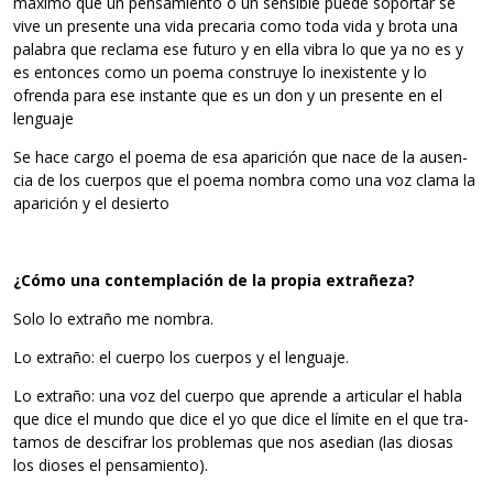
máximo que un pen­sa­miento o un sen­si­ble puede sopor­tar se
vive un pre­sente una vida pre­ca­ria como toda vida y brota una
pala­bra que reclama ese futuro y en ella vibra lo que ya no es y
es enton­ces como un poema cons­truye lo inexis­tente y lo
ofrenda para ese ins­tante que es un don y un pre­sente en el
lenguaje
Se hace cargo el poema de esa apa­ri­ción que nace de la ausen­
cia de los cuer­pos que el poema nom­bra como una voz clama la
apa­ri­ción y el desierto
¿Cómo una con­tem­pla­ción de la pro­pia extrañeza?
Solo lo extraño me nombra.
Lo extraño: el cuerpo los cuer­pos y el lenguaje.
Lo extraño: una voz del cuerpo que aprende a arti­cu­lar el habla
que dice el mundo que dice el yo que dice el límite en el que tra­
ta­mos de des­ci­frar los pro­ble­mas que nos ase­dian (las dio­sas
los dio­ses el pensamiento).