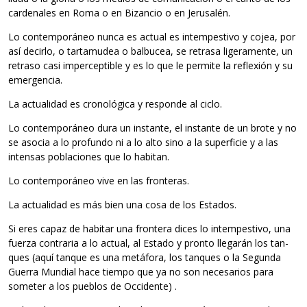
car­de­na­les en Roma o en Bizan­cio o en Jerusalén.
Lo con­tem­po­rá­neo nunca es actual es intem­pes­tivo y cojea, por
así decirlo, o tar­ta­mu­dea o bal­bu­cea, se retrasa lige­ra­mente, un
retraso casi imper­cep­ti­ble y es lo que le per­mite la refle­xión y su
emergencia.
La actua­li­dad es cro­no­ló­gica y res­ponde al ciclo.
Lo con­tem­po­rá­neo dura un ins­tante, el ins­tante de un brote y no
se aso­cia a lo pro­fundo ni a lo alto sino a la super­fi­cie y a las
inten­sas pobla­cio­nes que lo habitan.
Lo con­tem­po­rá­neo vive en las fronteras.
La actua­li­dad es más bien una cosa de los Estados.
Si eres capaz de habi­tar una fron­tera dices lo intem­pes­tivo, una
fuerza con­tra­ria a lo actual, al Estado y pronto lle­ga­rán los tan­
ques (aquí tan­que es una metá­fora, los tan­ques o la Segunda
Gue­rra Mun­dial hace tiempo que ya no son nece­sa­rios para
some­ter a los pue­blos de Occidente) .