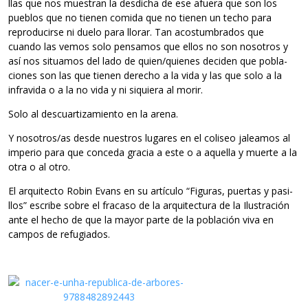
llas que nos mues­tran la des­di­cha de ese afuera que son los
pue­blos que no tie­nen comida que no tie­nen un techo para
repro­du­cirse ni duelo para llo­rar. Tan acos­tum­bra­dos que
cuando las vemos solo pen­sa­mos que ellos no son noso­tros y
así nos situa­mos del lado de quien/quienes deci­den que pobla­
cio­nes son las que tie­nen dere­cho a la vida y las que solo a la
infra­vida o a la no vida y ni siquiera al morir.
Solo al des­cuar­ti­za­miento en la arena.
Y nosotros/as desde nues­tros luga­res en el coli­seo jalea­mos al
impe­rio para que con­ceda gra­cia a este o a aque­lla y muerte a la
otra o al otro.
El arqui­tecto Robin Evans en su artículo “Figu­ras, puer­tas y pasi­
llos” escribe sobre el fra­caso de la arqui­tec­tura de la Ilus­tra­ción
ante el hecho de que la mayor parte de la pobla­ción viva en
cam­pos de refugiados.