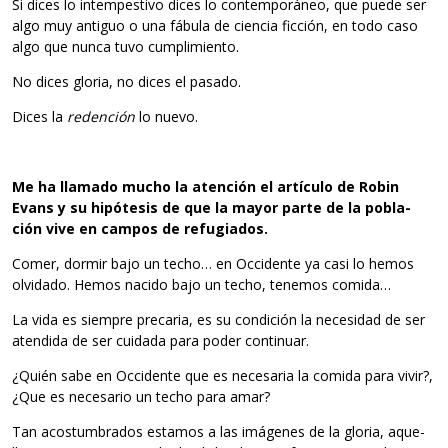
Si dices lo intem­pes­tivo dices lo con­tem­po­rá­neo, que puede ser
algo muy anti­guo o una fábula de cien­cia fic­ción, en todo caso
algo que nunca tuvo cumplimiento.
No dices glo­ria, no dices el pasado.
Dices la
reden­ción
lo nuevo.
Me ha lla­mado mucho la aten­ción el artículo de Robin
Evans y su hipó­te­sis de que la mayor parte de la pobla­
ción vive en cam­pos de refugiados.
Comer, dor­mir bajo un techo… en Occi­dente ya casi lo hemos
olvi­dado. Hemos nacido bajo un techo, tene­mos comida…
La vida es siem­pre pre­ca­ria, es su con­di­ción la nece­si­dad de ser
aten­dida de ser cui­dada para poder continuar.
¿Quién sabe en Occi­dente que es nece­sa­ria la comida para vivir?,
¿Que es nece­sa­rio un techo para amar?
Tan acos­tum­bra­dos esta­mos a las imá­ge­nes de la glo­ria, aque­