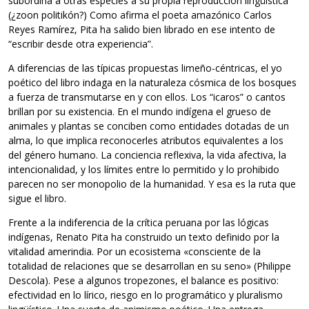
subordina a otras especies a su propia reproducción lingüística
(¿zoon politikón?) Como afirma el poeta amazónico Carlos
Reyes Ramírez, Pita ha salido bien librado en ese intento de
“escribir desde otra experiencia”.
A diferencias de las típicas propuestas limeño-céntricas, el yo
poético del libro indaga en la naturaleza cósmica de los bosques
a fuerza de transmutarse en y con ellos. Los “icaros” o cantos
brillan por su existencia. En el mundo indígena el grueso de
animales y plantas se conciben como entidades dotadas de un
alma, lo que implica reconocerles atributos equivalentes a los
del género humano. La conciencia reflexiva, la vida afectiva, la
intencionalidad, y los límites entre lo permitido y lo prohibido
parecen no ser monopolio de la humanidad. Y esa es la ruta que
sigue el libro.
Frente a la indiferencia de la crítica peruana por las lógicas
indígenas, Renato Pita ha construido un texto definido por la
vitalidad amerindia. Por un ecosistema «consciente de la
totalidad de relaciones que se desarrollan en su seno» (Philippe
Descola). Pese a algunos tropezones, el balance es positivo:
efectividad en lo lírico, riesgo en lo programático y pluralismo