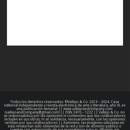
Todos los derechos reservados. ©Vallejo & Co. 2013 – 2024. Casa
editorial independiente y revista electrónica de arte y literatura, año XI, es
una publicación semanal || www.vallejoandcompany.com
(vallejoandcompany@gmail.com) || ISSN 2410 – 1222 || Vallejo & Co. no
se responsabiliza por las opiniones ni contenidos que sus colaboradores
incluyen en sus obras; ni se solidariza, necesariamente, con las opiniones
vertidas por sus colaboradores || Asimismo, las imágenes utilizadas en
esta revista han sido obtenidas de la red y son de dominio público o
cuentan con autorización de sus propietarios para su difusión; sin