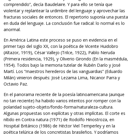
comprendido”, decía Baudelaire. Y para ello se tenía que
violentar y replantear la urdimbre del lenguaje y aprovechar las
fracturas sociales de entonces. El repertorio suponía una puesta
en duda del lenguaje. La conclusión fue radical: lo normal es lo
anormal.
En América Latina este proceso se puso en evidencia en el
primer tajo del siglo XX, con la poética de Vicente Huidobro
(Altazor, 1919), César Vallejo (Trilce, 1922), Pablo Neruda
(Primera residencia, 1929), y Oliverio Girondo (En la masmédula,
1954). Todos bajo la memoria tutelar de Rubén Darío y José
Martí. Los “maestros herederos de las vanguardias” (Eduardo
Milán) vinieron después: José Lezama Lima, Nicanor Parra y
Octavio Paz.
En el panorama reciente de la poesía latinoamericana (aunque
no tan reciente) ha habido varios intentos por romper con la
polaridad sujeto-objeto/fondo-forma/naturaleza-cultura.
Algunas propuestas son explícitas y otras implícitas. El corte es
nítido en Contra natura (1971) de Rodolfo Hinostroza, en
Hospital Británico (1986) de Héctor Viel Temperley y en la
poética telúrica de los concretistas brasileños. Y podríamos