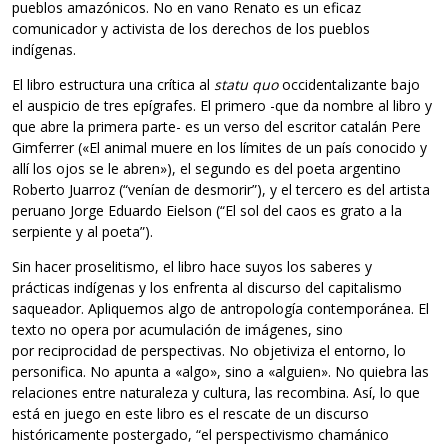
pueblos amazónicos. No en vano Renato es un eficaz
comunicador y activista de los derechos de los pueblos
indígenas.
El libro estructura una crítica al
statu quo
occidentalizante bajo
el auspicio de tres epígrafes. El primero -que da nombre al libro y
que abre la primera parte- es un verso del escritor catalán Pere
Gimferrer («El animal muere en los límites de un país conocido y
allí los ojos se le abren»), el segundo es del poeta argentino
Roberto Juarroz (“venían de desmorir”), y el tercero es del artista
peruano Jorge Eduardo Eielson (“El sol del caos es grato a la
serpiente y al poeta”).
Sin hacer proselitismo, el libro hace suyos los saberes y
prácticas indígenas y los enfrenta al discurso del capitalismo
saqueador. Apliquemos algo de antropología contemporánea. El
texto no opera por acumulación de imágenes, sino
por reciprocidad de perspectivas. No objetiviza el entorno, lo
personifica. No apunta a «algo», sino a «alguien». No quiebra las
relaciones entre naturaleza y cultura, las recombina. Así, lo que
está en juego en este libro es el rescate de un discurso
históricamente postergado, “el perspectivismo chamánico