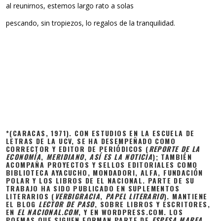
al reunirnos, estemos largo rato a solas
pescando, sin tropiezos, lo regalos de la tranquilidad.
*(CARACAS, 1971). CON ESTUDIOS EN LA ESCUELA DE
LETRAS DE LA UCV, SE HA DESEMPEÑADO COMO
CORRECTOR Y EDITOR DE PERIÓDICOS (
REPORTE DE LA
ECONOMÍA
,
MERIDIANO
,
ASÍ ES LA NOTICIA
); TAMBIÉN
ACOMPAÑA PROYECTOS Y SELLOS EDITORIALES COMO
BIBLIOTECA AYACUCHO, MONDADORI, ALFA, FUNDACIÓN
POLAR Y LOS LIBROS DE EL NACIONAL. PARTE DE SU
TRABAJO HA SIDO PUBLICADO EN SUPLEMENTOS
LITERARIOS (
VERBIGRACIA
,
PAPEL LITERARIO
). MANTIENE
EL BLOG
LECTOR DE PASO
, SOBRE LIBROS Y ESCRITORES,
EN
EL NACIONAL.COM
, Y EN WORDPRESS.COM. LOS
POEMAS QUE SIGUEN FORMAN PARTE DE
ESPESA MAREA
,