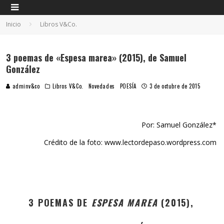
Inicio
Libros V&Co.
3 poemas de «Espesa marea» (2015), de Samuel
González
adminv&co
Libros V&Co.
Novedades
POESÍA
3 de octubre de 2015
Por: Samuel González*
Crédito de la foto: www.lectordepaso.wordpress.com
3 POEMAS DE
ESPESA MAREA
(2015),