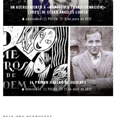
UN ACERCAMIENTO A «WANDEL [LA TRANSFORMACIÓN]»
(2021), DE CÉSAR ÁNGELES LOAYZA
adminv&co
POESÍA
9 de junio de 2022
EL PRIMER HABLAR DE OQUENDO
adminv&co
POESÍA
21 de abril de 2022