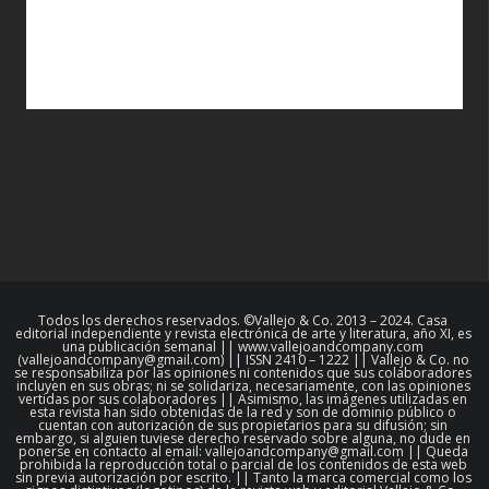
Todos los derechos reservados. ©Vallejo & Co. 2013 – 2024. Casa
editorial independiente y revista electrónica de arte y literatura, año XI, es
una publicación semanal || www.vallejoandcompany.com
(vallejoandcompany@gmail.com) || ISSN 2410 – 1222 || Vallejo & Co. no
se responsabiliza por las opiniones ni contenidos que sus colaboradores
incluyen en sus obras; ni se solidariza, necesariamente, con las opiniones
vertidas por sus colaboradores || Asimismo, las imágenes utilizadas en
esta revista han sido obtenidas de la red y son de dominio público o
cuentan con autorización de sus propietarios para su difusión; sin
embargo, si alguien tuviese derecho reservado sobre alguna, no dude en
ponerse en contacto al email: vallejoandcompany@gmail.com || Queda
prohibida la reproducción total o parcial de los contenidos de esta web
sin previa autorización por escrito. || Tanto la marca comercial como los