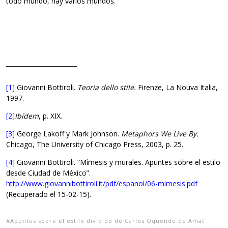
todo mundo, hay varios mundos.
[1]
Giovanni Bottiroli.
Teoria dello stile.
Firenze, La Nouva Italia,
1997.
[2]
Ibídem
, p. XIX.
[3]
George Lakoff y Mark Johnson.
Metaphors We Live By.
Chicago, The University of Chicago Press, 2003, p. 25.
[4]
Giovanni Bottiroli. “Mímesis y murales. Apuntes sobre el estilo
desde Ciudad de México”.
http://www.giovannibottiroli.it/pdf/espanol/06-mimesis.pdf
(Recuperado el 15-02-15).
Apuntes sobre el estilo dividido de Carlos Oquendo de Amat