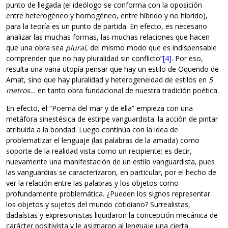
punto de llegada (el ideólogo se conforma con la oposición
entre heterogéneo y homogéneo, entre híbrido y no híbrido),
para la teoría es un punto de partida. En efecto, es necesario
analizar las muchas formas, las muchas relaciones que hacen
que una obra sea
plural
, del mismo modo que es indispensable
comprender que no hay pluralidad sin conflicto”
[4]
. Por eso,
resulta una vana utopía pensar que hay un estilo de Oquendo de
Amat, sino que hay pluralidad y heterogeneidad de estilos en
5
metros…
en tanto obra fundacional de nuestra tradición poética.
En efecto, el “Poema del mar y de ella” empieza con una
metáfora sinestésica de estirpe vanguardista: la acción de pintar
atribuida a la bondad. Luego continúa con la idea de
problematizar el lenguaje (las palabras de la amada) como
soporte de la realidad vista como un recipiente; es decir,
nuevamente una manifestación de un estilo vanguardista, pues
las vanguardias se caracterizaron, en particular, por el hecho de
ver la relación entre las palabras y los objetos como
profundamente problemática. ¿Pueden los signos representar
los objetos y sujetos del mundo cotidiano? Surrealistas,
dadaístas y expresionistas liquidaron la concepción mecánica de
carácter positivista y le asignaron al lenguaje una cierta