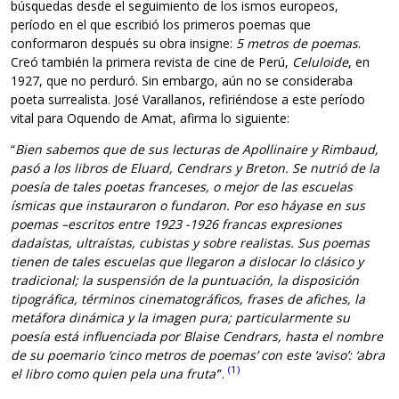
búsquedas desde el seguimiento de los ismos europeos,
período en el que escribió los primeros poemas que
conformaron después su obra insigne:
5 metros de poemas
.
Creó también la primera revista de cine de Perú,
Celuloide
, en
1927, que no perduró. Sin embargo, aún no se consideraba
poeta surrealista. José Varallanos, refiriéndose a este período
vital para Oquendo de Amat, afirma lo siguiente:
“
Bien sabemos que de sus lecturas de Apollinaire y Rimbaud,
pasó a los libros de Eluard, Cendrars y Breton. Se nutrió de la
poesía de tales poetas franceses, o mejor de las escuelas
ísmicas que instauraron o fundaron. Por eso háyase en sus
poemas –escritos entre 1923 -1926 francas expresiones
dadaístas, ultraístas, cubistas y sobre realistas. Sus poemas
tienen de tales escuelas que llegaron a dislocar lo clásico y
tradicional; la suspensión de la puntuación, la disposición
tipográfica, términos cinematográficos, frases de afiches, la
metáfora dinámica y la imagen pura; particularmente su
poesía está influenciada por Blaise Cendrars, hasta el nombre
de su poemario ‘cinco metros de poemas’ con este ‘aviso’: ‘abra
(1)
el libro como quien pela una fruta’
”.