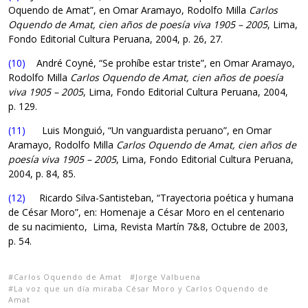
Oquendo de Amat”, en Omar Aramayo, Rodolfo Milla
Carlos
Oquendo de Amat, cien años de poesía viva 1905 – 2005
, Lima,
Fondo Editorial Cultura Peruana, 2004, p. 26, 27.
(10)
André Coyné, “Se prohíbe estar triste”, en Omar Aramayo,
Rodolfo Milla
Carlos Oquendo de Amat, cien años de poesía
viva 1905 – 2005
, Lima, Fondo Editorial Cultura Peruana, 2004,
p. 129.
(11)
Luis Monguió, “Un vanguardista peruano”, en Omar
Aramayo, Rodolfo Milla
Carlos Oquendo de Amat, cien años de
poesía viva 1905 – 2005
, Lima, Fondo Editorial Cultura Peruana,
2004, p. 84, 85.
(12)
Ricardo Silva-Santisteban, “Trayectoria poética y humana
de César Moro”, en: Homenaje a César Moro en el centenario
de su nacimiento, Lima, Revista Martín 7&8, Octubre de 2003,
p. 54.
Carlos Oquendo de Amat
Jorge Valbuena
La voz que un día miraba César Moro y Carlos Oquendo de
Amat