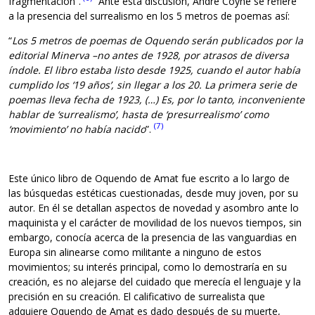
fragmentación”.
Ante esta discusión, André Coyné se refiere
a la presencia del surrealismo en los 5 metros de poemas así:
“
Los 5 metros de poemas de Oquendo serán publicados por la
editorial Minerva –no antes de 1928, por atrasos de diversa
índole. El libro estaba listo desde 1925, cuando el autor había
cumplido los ‘19 años’, sin llegar a los 20. La primera serie de
poemas lleva fecha de 1923, (…) Es, por lo tanto, inconveniente
hablar de ‘surrealismo’, hasta de ‘presurrealismo’ como
(7)
‘movimiento’ no había nacido
”.
Este único libro de Oquendo de Amat fue escrito a lo largo de
las búsquedas estéticas cuestionadas, desde muy joven, por su
autor. En él se detallan aspectos de novedad y asombro ante lo
maquinista y el carácter de movilidad de los nuevos tiempos, sin
embargo, conocía acerca de la presencia de las vanguardias en
Europa sin alinearse como militante a ninguno de estos
movimientos; su interés principal, como lo demostraría en su
creación, es no alejarse del cuidado que merecía el lenguaje y la
precisión en su creación. El calificativo de surrealista que
adquiere Oquendo de Amat es dado después de su muerte,