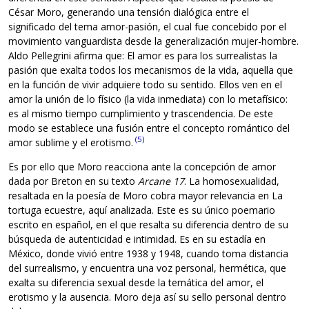
César Moro, generando una tensión dialógica entre el
significado del tema amor-pasión, el cual fue concebido por el
movimiento vanguardista desde la generalización mujer-hombre.
Aldo Pellegrini afirma que: El amor es para los surrealistas la
pasión que exalta todos los mecanismos de la vida, aquella que
en la función de vivir adquiere todo su sentido. Ellos ven en el
amor la unión de lo físico (la vida inmediata) con lo metafísico:
es al mismo tiempo cumplimiento y trascendencia. De este
modo se establece una fusión entre el concepto romántico del
(5)
amor sublime y el erotismo.
Es por ello que Moro reacciona ante la concepción de amor
dada por Breton en su texto
Arcane 17
. La homosexualidad,
resaltada en la poesía de Moro cobra mayor relevancia en La
tortuga ecuestre, aquí analizada. Este es su único poemario
escrito en español, en el que resalta su diferencia dentro de su
búsqueda de autenticidad e intimidad. Es en su estadía en
México, donde vivió entre 1938 y 1948, cuando toma distancia
del surrealismo, y encuentra una voz personal, hermética, que
exalta su diferencia sexual desde la temática del amor, el
erotismo y la ausencia. Moro deja así su sello personal dentro