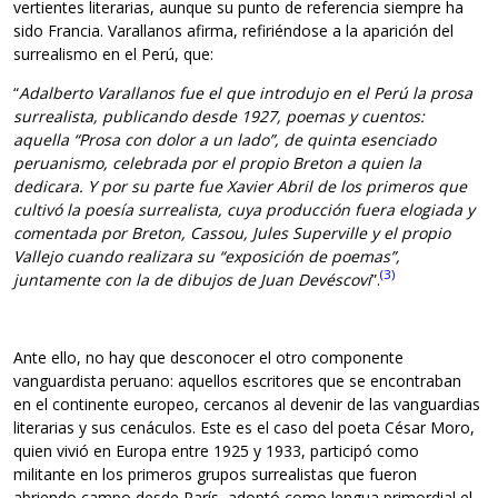
vertientes literarias, aunque su punto de referencia siempre ha
sido Francia. Varallanos afirma, refiriéndose a la aparición del
surrealismo en el Perú, que:
“
Adalberto Varallanos fue el que introdujo en el Perú la prosa
surrealista, publicando desde 1927, poemas y cuentos:
aquella “Prosa con dolor a un lado”, de quinta esenciado
peruanismo, celebrada por el propio Breton a quien la
dedicara. Y por su parte fue Xavier Abril de los primeros que
cultivó la poesía surrealista, cuya producción fuera elogiada y
comentada por Breton, Cassou, Jules Superville y el propio
Vallejo cuando realizara su “exposición de poemas”,
(3)
juntamente con la de dibujos de Juan Devéscovi
”.
Ante ello, no hay que desconocer el otro componente
vanguardista peruano: aquellos escritores que se encontraban
en el continente europeo, cercanos al devenir de las vanguardias
literarias y sus cenáculos. Este es el caso del poeta César Moro,
quien vivió en Europa entre 1925 y 1933, participó como
militante en los primeros grupos surrealistas que fueron
abriendo campo desde París, adoptó como lengua primordial el