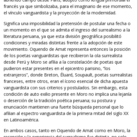
francés ya que simbolizaba, para el imaginario de ese momento,
el vínculo vanguardista y la proyección de la modernidad.
Significa una imposibilidad la pretensión de postular una fecha o
un momento en el que se admita el ingreso del surrealismo a la
literatura peruana, ya que esta división geográfica posibilitó
condiciones y miradas distintas frente a la adopción de este
movimiento. Oquendo de Amat representa entonces la posición
de los poetas vanguardistas que recibieron la ola surrealista
desde Perú y Moro se afilia a la constelación de poetas que
pudieron estar presentes en el epicentro parisino, “los
extranjeros”, donde Breton, Éluard, Soupault, poetas surrealistas
franceses, entre otros, eran el ícono esencial de dicha apuesta
vanguardista con sus criterios y postulados. Sin embargo, esta
condición de auto exilio presente en Moro no implica una lejanía
o deserción de la tradición poética peruana; su postura y
enunciación mantienen una fuerte búsqueda personal que lo
afilian al espectro vanguardista de la primera mitad del siglo XX
en Latinoamérica.
En ambos casos, tanto en Oquendo de Amat como en Moro, la
recepción y la experiencia del surrealismo fue distinta, no solo