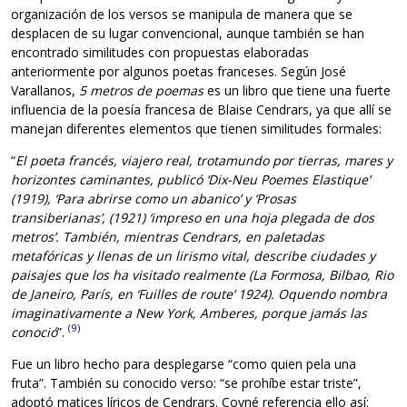
organización de los versos se manipula de manera que se
desplacen de su lugar convencional, aunque también se han
encontrado similitudes con propuestas elaboradas
anteriormente por algunos poetas franceses. Según José
Varallanos,
5 metros de poemas
es un libro que tiene una fuerte
influencia de la poesía francesa de Blaise Cendrars, ya que allí se
manejan diferentes elementos que tienen similitudes formales:
“
El poeta francés, viajero real, trotamundo por tierras, mares y
horizontes caminantes, publicó ‘Dix-Neu Poemes Elastique’
(1919), ‘Para abrirse como un abanico’ y ‘Prosas
transiberianas’, (1921) ‘impreso en una hoja plegada de dos
metros’. También, mientras Cendrars, en paletadas
metafóricas y llenas de un lirismo vital, describe ciudades y
paisajes que los ha visitado realmente (La Formosa, Bilbao, Rio
de Janeiro, París, en ‘Fuilles de route’ 1924). Oquendo nombra
imaginativamente a New York, Amberes, porque jamás las
(9)
conoció
”.
Fue un libro hecho para desplegarse “como quien pela una
fruta”. También su conocido verso: “se prohíbe estar triste”,
adoptó matices líricos de Cendrars. Coyné referencia ello así: