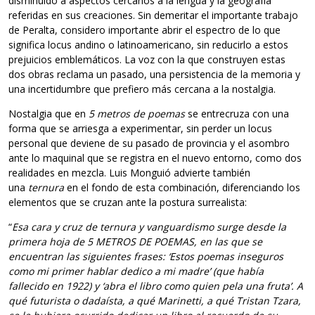
disminuido a aspectos cercanos a la lengua y la geografía
referidas en sus creaciones. Sin demeritar el importante trabajo
de Peralta, considero importante abrir el espectro de lo que
significa locus andino o latinoamericano, sin reducirlo a estos
prejuicios emblemáticos. La voz con la que construyen estas
dos obras reclama un pasado, una persistencia de la memoria y
una incertidumbre que prefiero más cercana a la nostalgia.
Nostalgia que en
5 metros de poemas
se entrecruza con una
forma que se arriesga a experimentar, sin perder un locus
personal que deviene de su pasado de provincia y el asombro
ante lo maquinal que se registra en el nuevo entorno, como dos
realidades en mezcla. Luis Monguió advierte también
una
ternura
en el fondo de esta combinación, diferenciando los
elementos que se cruzan ante la postura surrealista:
“
Esa cara y cruz de ternura y vanguardismo surge desde la
primera hoja de 5 METROS DE POEMAS, en las que se
encuentran las siguientes frases: ‘Estos poemas inseguros
como mi primer hablar dedico a mi madre’ (que había
fallecido en 1922) y ‘abra el libro como quien pela una fruta’. A
qué futurista o dadaísta, a qué Marinetti, a qué Tristan Tzara,