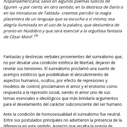
hispanoamericana; salvo en algunos poemas lúdicos de
Eguren –y por cierto, en otro sentido, en la destreza de Darío o
en las miniaturas de Tablada- creemos percibir la magia
placentera de un lenguaje que se escucha a sí mismo; esa
alegría iluminada en el uso de la palabra, que deslumbra de
pronto en Huidobro y que será esencial a la orgullosa fantasía
(4)
de César Moro
”.
Fantasías y destrezas verbales provenientes del surrealismo que,
no por desatar una condición estética de libertad, dejaron de
revelar sus tensiones. El surrealismo proclamó una suerte de
acertijos estéticos que posibilitaban el descubrimiento de
aspectos humanos, ocultos, por efecto de represiones y
modelos de control; proclamaron el amor y el erotismo como
respuesta a la represión social, siendo el amor uno de sus
temas esenciales e ideológicos que más brindaría argumentos
para el develamiento del carácter subconsciente del ser humano.
Ante la condición de homosexualidad el surrealismo fue neutral.
Entre sus postulados principales no advirtieron la presencia de la
diferencia en este sentido. Aspecto que resalta la poesía de