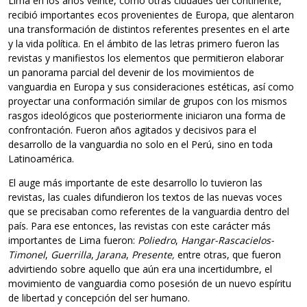
Lima en los años veinte, como otras ciudades del continente,
recibió importantes ecos provenientes de Europa, que alentaron
una transformación de distintos referentes presentes en el arte
y la vida política. En el ámbito de las letras primero fueron las
revistas y manifiestos los elementos que permitieron elaborar
un panorama parcial del devenir de los movimientos de
vanguardia en Europa y sus consideraciones estéticas, así como
proyectar una conformación similar de grupos con los mismos
rasgos ideológicos que posteriormente iniciaron una forma de
confrontación. Fueron años agitados y decisivos para el
desarrollo de la vanguardia no solo en el Perú, sino en toda
Latinoamérica.
El auge más importante de este desarrollo lo tuvieron las
revistas, las cuales difundieron los textos de las nuevas voces
que se precisaban como referentes de la vanguardia dentro del
país. Para ese entonces, las revistas con este carácter más
importantes de Lima fueron:
Poliedro
,
Hangar-Rascacielos-
Timonel
,
Guerrilla
,
Jarana
,
Presente
,
entre otras, que fueron
advirtiendo sobre aquello que aún era una incertidumbre, el
movimiento de vanguardia como posesión de un nuevo espíritu
de libertad y concepción del ser humano.