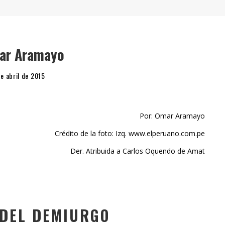
" (2025), DE ROMINA SILMAN
 ALONSO RABÍ
SPIDE
mar Aramayo
e abril de 2015
Por: Omar Aramayo
Crédito de la foto: Izq. www.elperuano.com.pe
Der. Atribuida a Carlos Oquendo de Amat
 DEL DEMIURGO