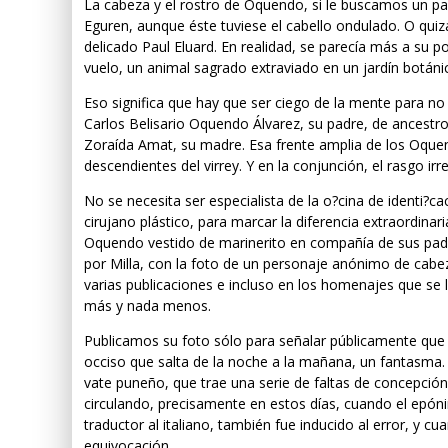
La cabeza y el rostro de Oquendo, si le buscamos un pa
Eguren, aunque éste tuviese el cabello ondulado. O quizá
delicado Paul Eluard. En realidad, se parecía más a su po
vuelo, un animal sagrado extraviado en un jardín botáni
Eso significa que hay que ser ciego de la mente para no
Carlos Belisario Oquendo Álvarez, su padre, de ancestr
Zoraída Amat, su madre. Esa frente amplia de los Oquen
descendientes del virrey. Y en la conjunción, el rasgo irr
No se necesita ser especialista de la o?cina de identi?ca
cirujano plástico, para marcar la diferencia extraordinar
Oquendo vestido de marinerito en compañía de sus padres
por Milla, con la foto de un personaje anónimo de cabez
varias publicaciones e incluso en los homenajes que se 
más y nada menos.
Publicamos su foto sólo para señalar públicamente que e
occiso que salta de la noche a la mañana, un fantasma. 
vate puneño, que trae una serie de faltas de concepci
circulando, precisamente en estos días, cuando el epóni
traductor al italiano, también fue inducido al error, y c
equivocación.