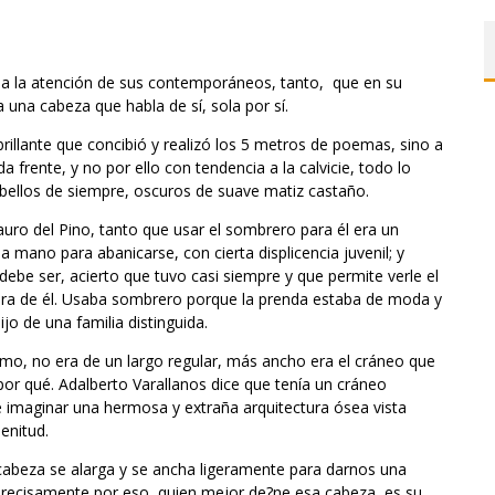
ba la atención de sus contemporáneos, tanto, que en su
una cabeza que habla de sí, sola por sí.
rillante que concibió y realizó los 5 metros de poemas, sino a
 frente, y no por ello con tendencia a la calvicie, todo lo
abellos de siempre, oscuros de suave matiz castaño.
ro del Pino, tanto que usar el sombrero para él era un
la mano para abanicarse, con cierta displicencia juvenil; y
ebe ser, acierto que tuvo casi siempre y que permite verle el
era de él. Usaba sombrero porque la prenda estaba de moda y
ijo de una familia distinguida.
mo, no era de un largo regular, más ancho era el cráneo que
or qué. Adalberto Varallanos dice que tenía un cráneo
ue imaginar una hermosa y extraña arquitectura ósea vista
enitud.
 cabeza se alarga y se ancha ligeramente para darnos una
 precisamente por eso, quien mejor de?ne esa cabeza, es su