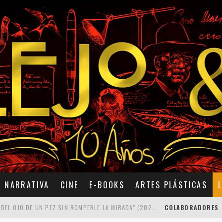
NARRATIVA
CINE
E-BOOKS
ARTES PLÁSTICAS
7 POEMAS DE "CÓMO SE QUITA EL ANZUELO DEL OJO DE UN PEZ SIN ROMPERLE LA MIRADA" (2025), DE ANA LISSARDY
COLABORADORES