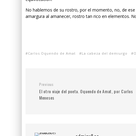
No hablemos de su rostro, por el momento, no, de ese r
amargura al amanecer, rostro tan rico en elementos. No.
Carlos Oquendo de Amat
La cabeza del demiurgo
O
Previous
El otro viaje del poeta. Oquendo de Amat, por Carlos
Meneses