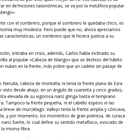
ar en de?niciones taxonómicas, se va por la metáfora popular
 Mango».
e con el sombrero, porque el sombrero le quedaba chico, es
conomía muy modesta. Pero puede que no, ahora apreciamos
características, un sombrero que le hiciera justicia a su
ción, entraba en crisis, además, Carlos había inclinado su
perilla al popular «Cabeza de Mango» que se deshizo del hábito
in nubes en la frente, más pobre que un cadete sin pasaje de
eruda, cabeza de montaña; ni tenía la frente plana de Ezra
 visto desde abajo, en un ángulo de cuarenta y cinco grados,
ta elevada de su vigorosa nariz gringa hasta el temprano
a. Tampoco la frente pequeña, ni el cabello espeso ni las
 breve de murciélago. Vallejo tenía la frente amplia y cóncava,
ñola, y por momento, los momentos de gran pobreza, de curaca
 nariz fuerte, lo cual define su sentido metafísico, evocado de
 la misma fibra.