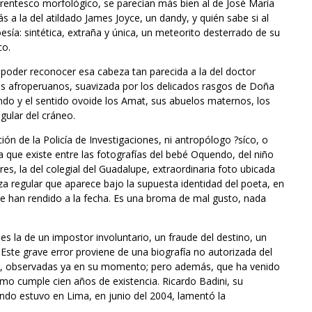
rentesco morfológico, se parecían más bien al de José María
s a la del atildado James Joyce, un dandy, y quién sabe si al
esía: sintética, extraña y única, un meteorito desterrado de su
co.
 poder reconocer esa cabeza tan parecida a la del doctor
os afroperuanos, suavizada por los delicados rasgos de Doña
do y el sentido ovoide los Amat, sus abuelos maternos, los
egular del cráneo.
ción de la Policía de Investigaciones, ni antropólogo ?síco, o
ia que existe entre las fotografías del bebé Oquendo, del niño
, la del colegial del Guadalupe, extraordinaria foto ubicada
a regular que aparece bajo la supuesta identidad del poeta, en
le han rendido a la fecha. Es una broma de mal gusto, nada
s la de un impostor involuntario, un fraude del destino, un
Este grave error proviene de una biografía no autorizada del
ón, observadas ya en su momento; pero además, que ha venido
mo cumple cien años de existencia. Ricardo Badini, su
uando estuvo en Lima, en junio del 2004, lamentó la