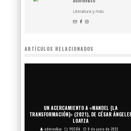
adminv&co
Literatura y más
ARTÍCULOS RELACIONADOS
UN ACERCAMIENTO A «WANDEL [LA
TRANSFORMACIÓN]» (2021), DE CÉSAR ÁNGELE
LOAYZA
adminv&co
POESÍA
9 de junio de 2022