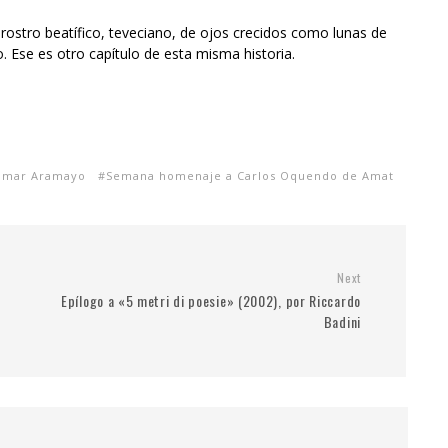
ostro beatífico, teveciano, de ojos crecidos como lunas de
 Ese es otro capítulo de esta misma historia.
mar Aramayo
Semana homenaje a Carlos Oquendo de Amat
Next
Epílogo a «5 metri di poesie» (2002), por Riccardo
Badini