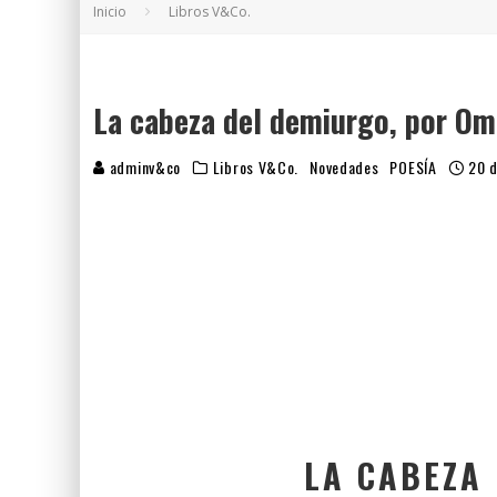
Inicio
Libros V&Co.
5 POEMAS DE "NUNCA DE MÍ TU ESPEJISMO
SOBRE "PROSAS MINÚSCULAS" (2025), DE
¡GRACIAS Y ADIÓS!, "VALLEJO & CO." SE DE
La cabeza del demiurgo, por O
adminv&co
Libros V&Co.
Novedades
POESÍA
20 d
LA CABEZA