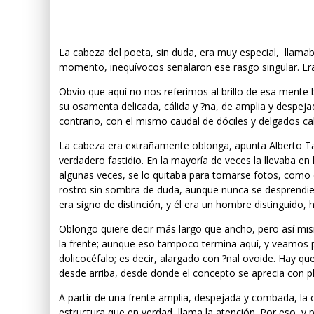
La cabeza del poeta, sin duda, era muy especial, llama
momento, inequívocos señalaron ese rasgo singular. Era 
Obvio que aquí no nos referimos al brillo de esa mente b
su osamenta delicada, cálida y ?na, de amplia y despejada
contrario, con el mismo caudal de dóciles y delgados c
La cabeza era extrañamente oblonga, apunta Alberto Tau
verdadero fastidio. En la mayoría de veces la llevaba en 
algunas veces, se lo quitaba para tomarse fotos, como d
rostro sin sombra de duda, aunque nunca se desprendi
era signo de distinción, y él era un hombre distinguido, h
Oblongo quiere decir más largo que ancho, pero así mis
la frente; aunque eso tampoco termina aquí, y veamos p
dolicocéfalo; es decir, alargado con ?nal ovoide. Hay q
desde arriba, desde donde el concepto se aprecia con pl
A partir de una frente amplia, despejada y combada, la
estructura que en verdad, llama la atención. Por eso, y