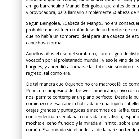
amigo barranquino Manuel Beingolea, que antes de entr
y provocadora, para llamarlo simplemente «Cabeza de
Según Beingolea, «Cabeza de Mango» no era consecuent
probable que así fuera tratándose de un hombre de e
que no había un sombrero ideal para una cabeza de estas 
caprichosa forma.
Aquellos años el uso del sombrero, como signo de distin
vocación por el proletariado mundial, y eso le vino de 
burgués, y aprendió a tomarse las fotos sin sombrero, s
regreso, tal como era.
De tal manera que Oquendo no era macrocefálico como N
Pond, un campesino del far west americano, cuyo rostro
nos permite contemplar un plano perfecto. Desde la pun
comienzo de esa cabeza habitada de una tupida cabeller
orejas grandes y puntiagudas e insomnes de Kafka, testa
con tendencia a ser plana, cuadrada, metafísica, espa
moche; el ceño fruncido y la mirada al in?nito, sobre una
común. Esa mirada sin el pedestal de la nariz no tendría