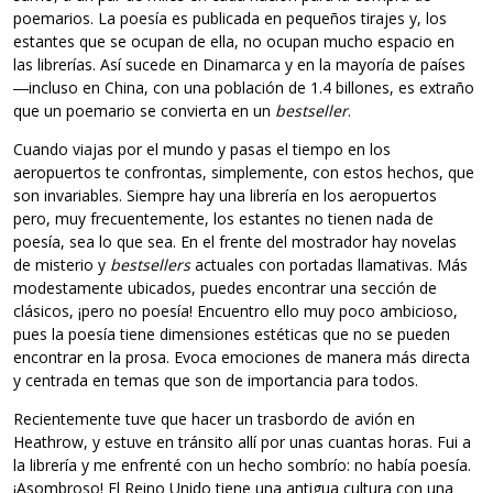
poemarios. La poesía es publicada en pequeños tirajes y, los
estantes que se ocupan de ella, no ocupan mucho espacio en
las librerías. Así sucede en Dinamarca y en la mayoría de países
―incluso en China, con una población de 1.4 billones, es extraño
que un poemario se convierta en un
bestseller
.
Cuando viajas por el mundo y pasas el tiempo en los
aeropuertos te confrontas, simplemente, con estos hechos, que
son invariables. Siempre hay una librería en los aeropuertos
pero, muy frecuentemente, los estantes no tienen nada de
poesía, sea lo que sea. En el frente del mostrador hay novelas
de misterio y
bestsellers
actuales con portadas llamativas. Más
modestamente ubicados, puedes encontrar una sección de
clásicos, ¡pero no poesía! Encuentro ello muy poco ambicioso,
pues la poesía tiene dimensiones estéticas que no se pueden
encontrar en la prosa. Evoca emociones de manera más directa
y centrada en temas que son de importancia para todos.
Recientemente tuve que hacer un trasbordo de avión en
Heathrow, y estuve en tránsito allí por unas cuantas horas. Fui a
la librería y me enfrenté con un hecho sombrío: no había poesía.
¡Asombroso! El Reino Unido tiene una antigua cultura con una