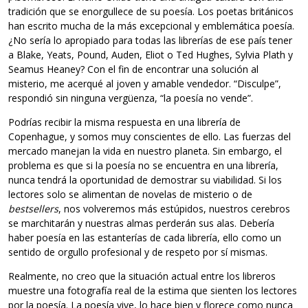
tradición que se enorgullece de su poesía. Los poetas británicos
han escrito mucha de la más excepcional y emblemática poesía.
¿No sería lo apropiado para todas las librerías de ese país tener
a Blake, Yeats, Pound, Auden, Eliot o Ted Hughes, Sylvia Plath y
Seamus Heaney? Con el fin de encontrar una solución al
misterio, me acerqué al joven y amable vendedor. “Disculpe”,
respondió sin ninguna vergüenza, “la poesía no vende”.
Podrías recibir la misma respuesta en una librería de
Copenhague, y somos muy conscientes de ello. Las fuerzas del
mercado manejan la vida en nuestro planeta. Sin embargo, el
problema es que si la poesía no se encuentra en una librería,
nunca tendrá la oportunidad de demostrar su viabilidad. Si los
lectores solo se alimentan de novelas de misterio o de
bestsellers
, nos volveremos más estúpidos, nuestros cerebros
se marchitarán y nuestras almas perderán sus alas. Debería
haber poesía en las estanterías de cada librería, ello como un
sentido de orgullo profesional y de respeto por sí mismas.
Realmente, no creo que la situación actual entre los libreros
muestre una fotografía real de la estima que sienten los lectores
por la poesía. La poesía vive, lo hace bien y florece como nunca