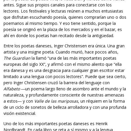
antes. Sigue sus propios canales para conectarse con los
lectores. Los festivales y lecturas reúnen a muchos entusiastas
que disfrutan escuchando poesía, quienes comprarían uno o dos
poemarios al mismo tiempo. Y eso tiene sentido, porque la
poesía se originó en la plaza de los mercados y en el bazar, es
ahí en donde los poetas han recitado desde la antigüedad.
Entre los poetas daneses, Inger Christensen era única. Una gran
artista y una insigne poeta. Cuando murió, hace pocos años,
The Guardian
la llamó “una de las más importantes poetas
europeas del siglo XX”, y afirmó con el mismo aliento que “ella
era danesa y es una desgracia para cualquier gran escritor estar
limitado a una lengua con pocos lectores”. Puede que sea cierto,
pero Inger Christensen cruzó la barrera del lenguaje con
Alfabeto
―un poema largo lleno de asombro ante el mundo y la
naturaleza, y profundamente consciente de nuestras amenazas
a estos― y con
Valle de las mariposas
, un réquiem en la forma
de un ciclo de sonetos de belleza arrolladora y con una profunda
visión existencial.
Uno de los más importantes poetas daneses es Henrik
Nordbrandt. En cada libro se reta a sí mismo y a la lengua