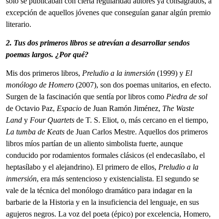
sólo se publicaban con cierta regularidad autores ya consagrados, a
excepción de aquellos jóvenes que conseguían ganar algún premio
literario.
2. Tus dos primeros libros se atrevían a desarrollar sendos
poemas largos. ¿Por qué?
Mis dos primeros libros,
Preludio a la inmersión
(1999) y
El
monólogo de Homero
(2007), son dos poemas unitarios, en efecto.
Surgen de la fascinación que sentía por libros como
Piedra de sol
de Octavio Paz,
Espacio
de Juan Ramón Jiménez,
The Waste
Land
y
Four Quartets
de T. S. Eliot, o, más cercano en el tiempo,
La tumba de Keats
de Juan Carlos Mestre. Aquellos dos primeros
libros míos partían de un aliento simbolista fuerte, aunque
conducido por rodamientos formales clásicos (el endecasílabo, el
heptasílabo y el alejandrino). El primero de ellos,
Preludio a la
inmersión
, era más sentencioso y existencialista. El segundo se
vale de la técnica del monólogo dramático para indagar en la
barbarie de la Historia y en la insuficiencia del lenguaje, en sus
agujeros negros. La voz del poeta (épico) por excelencia, Homero,