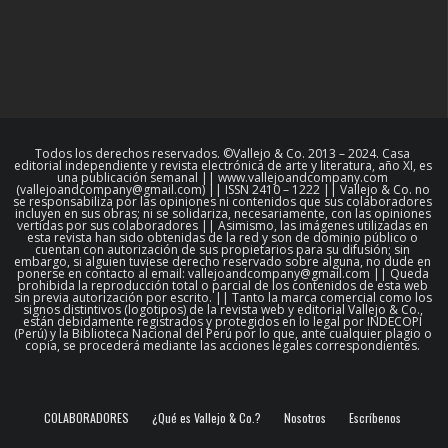
Todos los derechos reservados. ©Vallejo & Co. 2013 – 2024. Casa
editorial independiente y revista electrónica de arte y literatura, año XI, es
una publicación semanal || www.vallejoandcompany.com
(vallejoandcompany@gmail.com) || ISSN 2410 – 1222 || Vallejo & Co. no
se responsabiliza por las opiniones ni contenidos que sus colaboradores
incluyen en sus obras; ni se solidariza, necesariamente, con las opiniones
vertidas por sus colaboradores || Asimismo, las imágenes utilizadas en
esta revista han sido obtenidas de la red y son de dominio público o
cuentan con autorización de sus propietarios para su difusión; sin
embargo, si alguien tuviese derecho reservado sobre alguna, no dude en
ponerse en contacto al email: vallejoandcompany@gmail.com || Queda
prohibida la reproducción total o parcial de los contenidos de esta web
sin previa autorización por escrito. || Tanto la marca comercial como los
signos distintivos (logotipos) de la revista web y editorial Vallejo & Co.,
están debidamente registrados y protegidos en lo legal por INDECOPI
(Perú) y la Biblioteca Nacional del Perú por lo que, ante cualquier plagio o
copia, se procederá mediante las acciones legales correspondientes.
COLABORADORES
¿Qué es Vallejo & Co.?
Nosotros
Escríbenos