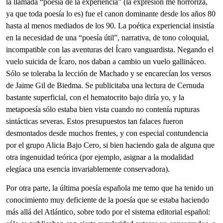
la llamada “poesía de la experiencia” (la expresión me horroriza,
ya que toda poesía lo es) fue el canon dominante desde los años 80
hasta al menos mediados de los 90. La poética experiencial insistía
en la necesidad de una “poesía útil”, narrativa, de tono coloquial,
incompatible con las aventuras del Ícaro vanguardista. Negando el
vuelo suicida de Ícaro, nos daban a cambio un vuelo gallináceo.
Sólo se toleraba la lección de Machado y se encarecían los versos
de Jaime Gil de Biedma. Se publicitaba una lectura de Cernuda
bastante superficial, con el hematocrito bajo diría yo, y la
metapoesía sólo estaba bien vista cuando no contenía rupturas
sintácticas severas. Estos presupuestos tan falaces fueron
desmontados desde muchos frentes, y con especial contundencia
por el grupo Alicia Bajo Cero, si bien haciendo gala de alguna que
otra ingenuidad teórica (por ejemplo, asignar a la modalidad
elegíaca una esencia invariablemente conservadora).
Por otra parte, la última poesía española me temo que ha tenido un
conocimiento muy deficiente de la poesía que se estaba haciendo
más allá del Atlántico, sobre todo por el sistema editorial español: