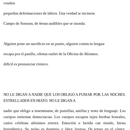
venden
pequeñas deformaciones de labios. Una verdad se incinera.
Campo de Sonoras, de fresas audibles que se inunda.
Alguien pone un sacrificio en su punto, alguien contra tu lengua
escapa por el pasillo, ofertas outlet de la Oficina de Abismos:
difícil es pronunciar ctónico.
NO LE DIGAN A NADIE QUE LOS OBLIGO A FUMAR POR LAS NOCHES.
ESTRELLADOS EN HIATO. NO LE DIGAN A
nadie que obligo a inseminarse, de puntillas, astillas y resto de lenguaje. Los
cuerpos entierran democracias. Los cuerpos escupen tejen hierbas boreales,
caries celebran altísimos errores. Emoción o herida cae riendo, hiena
hierofántica. Su pulso es dominio y látex lengua. Os tengo en el córtex,