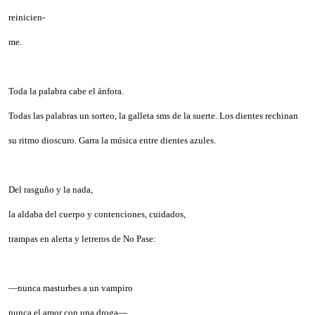
reinicien-
me.
Toda la palabra cabe el ánfora.
Todas las palabras un sorteo, la galleta sms de la suerte. Los dientes rechinan
su ritmo dioscuro. Garra la música entre dientes azules.
Del rasguño y la nada,
la aldaba del cuerpo y contenciones, cuidados,
trampas en alerta y letreros de No Pase:
—nunca masturbes a un vampiro
nunca el amor con una droga—