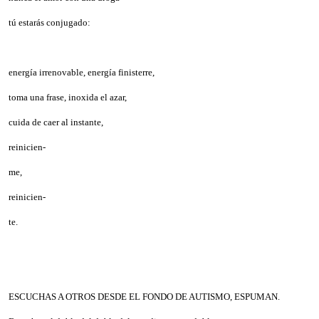
tú estarás conjugado:
energía irrenovable, energía finisterre,
toma una frase, inoxida el azar,
cuida de caer al instante,
reinicien-
me,
reinicien-
te.
ESCUCHAS A OTROS DESDE EL FONDO DE AUTISMO, ESPUMAN.