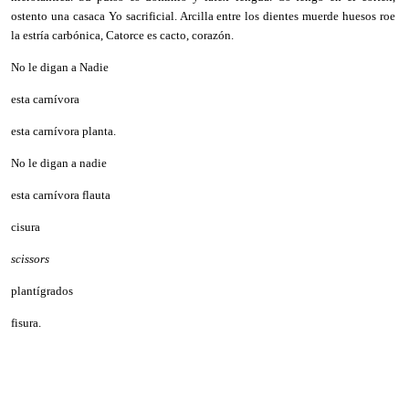
ostento una casaca Yo sacrificial. Arcilla entre los dientes muerde huesos roe
la estría carbónica, Catorce es cacto, corazón.
No le digan a Nadie
esta carnívora
esta carnívora planta.
No le digan a nadie
esta carnívora flauta
cisura
scissors
plantígrados
fisura.