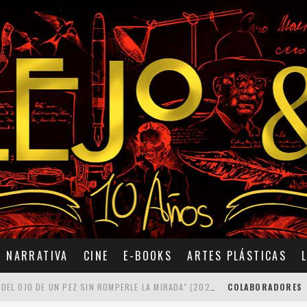
NARRATIVA
CINE
E-BOOKS
ARTES PLÁSTICAS
7 POEMAS DE "CÓMO SE QUITA EL ANZUELO DEL OJO DE UN PEZ SIN ROMPERLE LA MIRADA" (2025), DE ANA LISSARDY
COLABORADORES