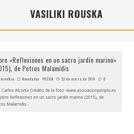
" (2025), DE ROMINA SILMAN
VASILIKI ROUSKA
 ALONSO RABÍ
SPIDE
bre «Reflexiones en un sacro jardín marino»
015), de Petros Malamidis
minv&co
Novedades
POESÍA
22 de marzo de 2016
0
: Carlos Alcorta Crédito de la foto: www.asociacionperiplo.es
re Reflexiones en un sacro jardín marino (2015), de
ros Malamidis
...