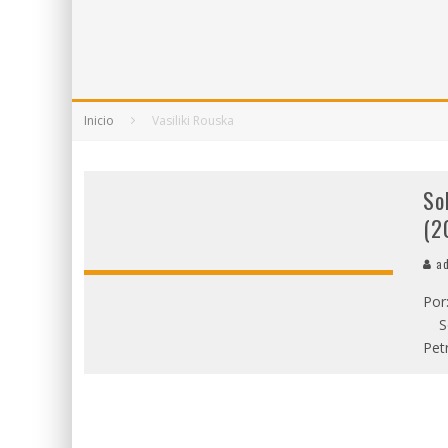
5 POEMAS DE "NUNCA DE MÍ TU ESPEJISMO
SOBRE "PROSAS MINÚSCULAS" (2025), DE
¡GRACIAS Y ADIÓS!, "VALLEJO & CO." SE DE
Inicio
Vasiliki Rouska
So
(2
ad
Por
Sob
Pet