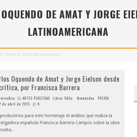
7 POEMAS DE "CÓMO SE QUITA EL ANZUELO DEL OJO DE UN PEZ SIN ROMPERLE LA MIRADA" (2025), DE ANA LISSARDY
OQUENDO DE AMAT Y JORGE EIE
" (2025), DE ROMINA SILMAN
LATINOAMERICANA
 ALONSO RABÍ
n desde la crítica latinoamericana
rlos Oquendo de Amat y Jorge Eielson desde
 crítica, por Francisca Barrera
minv&co
ARTES PLÁSTICAS
Libros V&Co.
Novedades
POESÍA
2 de abril de 2015
0
roducimos para este homenaje el análisis que realiza la
estigadora española Francisca Barrera Campos sobre la obra
 poeta
...