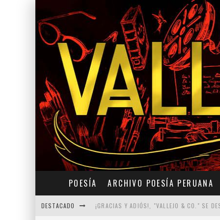
POESÍA
ARCHIVO POESÍA PERUANA
DESTACADO
¡GRACIAS Y ADIÓS!, "VALLEJO & CO." SE DE