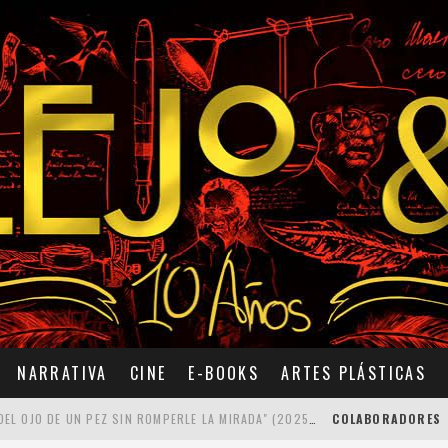
NARRATIVA
CINE
E-BOOKS
ARTES PLÁSTICAS
7 POEMAS DE "CÓMO SE QUITA EL ANZUELO DEL OJO DE UN PEZ SIN ROMPERLE LA MIRADA" (2025), DE ANA LISSARDY
COLABORADORES