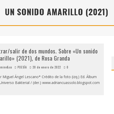
 (2025), DE ROMINA SILMAN
UN SONIDO AMARILLO (2021)
ALONSO RABÍ
SPIDE
trar/salir de dos mundos. Sobre «Un sonido
arillo» (2021), de Rosa Granda
minv&co
POESÍA
20 de enero de 2022
0
 Miguel Ángel Lescano* Crédito de la foto (izq.) Ed. Álbum
 Universo Bakterial / (der.) www.adriancuassolo.blogspot.com