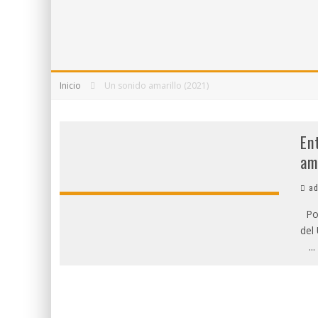
5 POEMAS DE "NUNCA DE MÍ TU ESPEJISMO"
SOBRE "PROSAS MINÚSCULAS" (2025), DE 
¡GRACIAS Y ADIÓS!, "VALLEJO & CO." SE DE
Inicio
Un sonido amarillo (2021)
En
am
ad
Por
del
...