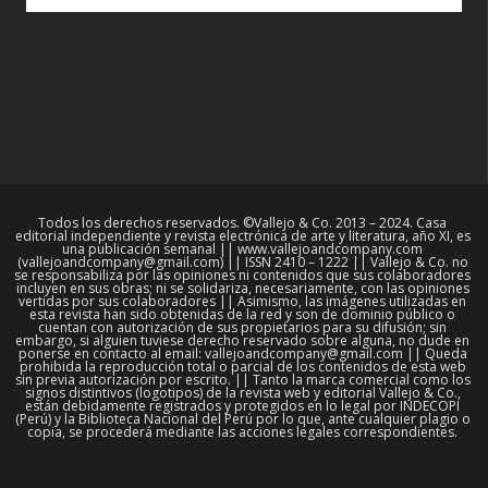
Todos los derechos reservados. ©Vallejo & Co. 2013 – 2024. Casa
editorial independiente y revista electrónica de arte y literatura, año XI, es
una publicación semanal || www.vallejoandcompany.com
(vallejoandcompany@gmail.com) || ISSN 2410 – 1222 || Vallejo & Co. no
se responsabiliza por las opiniones ni contenidos que sus colaboradores
incluyen en sus obras; ni se solidariza, necesariamente, con las opiniones
vertidas por sus colaboradores || Asimismo, las imágenes utilizadas en
esta revista han sido obtenidas de la red y son de dominio público o
cuentan con autorización de sus propietarios para su difusión; sin
embargo, si alguien tuviese derecho reservado sobre alguna, no dude en
ponerse en contacto al email: vallejoandcompany@gmail.com || Queda
prohibida la reproducción total o parcial de los contenidos de esta web
sin previa autorización por escrito. || Tanto la marca comercial como los
signos distintivos (logotipos) de la revista web y editorial Vallejo & Co.,
están debidamente registrados y protegidos en lo legal por INDECOPI
(Perú) y la Biblioteca Nacional del Perú por lo que, ante cualquier plagio o
copia, se procederá mediante las acciones legales correspondientes.