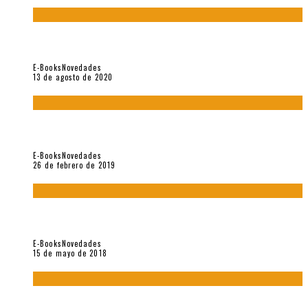
«El fakir confinado. Distante presencia del olvido». II
Coloquio (2020)
E-Books
Novedades
13 de agosto de 2020
Fuera del alcance de la memoria. [Antología poética 1998 –
2018], de Fabrício Marques
E-Books
Novedades
26 de febrero de 2019
“César Dávila. Distante presencia del olvido». Homenaje 100
años (Vallejo & Co., 2018)
E-Books
Novedades
15 de mayo de 2018
Con mi caracol y mi revólver. Muestra de poesía chilena