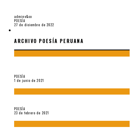
5 POEMAS DE «JARDÍN MECÁNICO» (2022), DE LUIS
ALONSO CRUZ ÁLVAREZ
adminv&co
POESÍA
27 de diciembre de 2022
ARCHIVO POESÍA PERUANA
ARCHIVO POESÍA PERUANA
¿Y si la carta más famosa de César Vallejo no fuese
exactamente suya?
POESÍA
1 de junio de 2021
«Trilce» y Otilia Villanueva Gonzales
POESÍA
23 de febrero de 2021