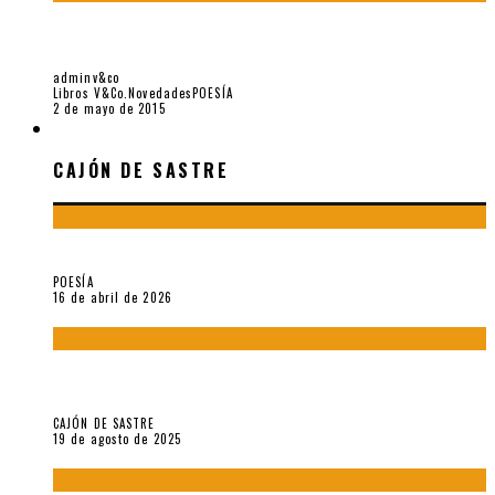
12 POEMAS DE «LA COINQUILINA DESCALZA (1999-2003)»,
DE ISABELLA LEARDINI
adminv&co
Libros V&Co.
Novedades
POESÍA
2 de mayo de 2015
CAJÓN DE SASTRE
CAJÓN DE SASTRE
¡Gracias y adiós!, «Vallejo & Co.» se despide
POESÍA
16 de abril de 2026
“Variaciones sobre el derecho a guardar silencio” (inédito),
de Anne Carson
CAJÓN DE SASTRE
19 de agosto de 2025