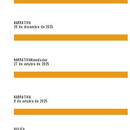
El espíritu de los signos en el «Maldito Hippie comunista»
(2018), de Edgar Lora
NARRATIVA
20 de diciembre de 2025
Trabajo interno: Radiografía de un futbolista que nunca
debutó en Primera
NARRATIVA
Novedades
27 de octubre de 2025
«Coreografía para trenzas solas» (2025). Entrevista a Teresa
Ruiz Rosas
NARRATIVA
8 de octubre de 2025
Elvira Hernández, poeta nómade
POESÍA