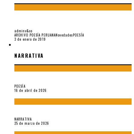
BLANCA VARELA – UNA VIDA SECRETA, POR ENRIQUE
VERÁSTEGUI
adminv&co
ARCHIVO POESÍA PERUANA
Novedades
POESÍA
3 de enero de 2019
NARRATIVA
NARRATIVA
¡Gracias y adiós!, «Vallejo & Co.» se despide
POESÍA
16 de abril de 2026
Sobre «Apartamentos Géminis» (2026), de Julio Hardisson
NARRATIVA
25 de marzo de 2026