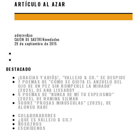
ARTÍCULO AL AZAR
RADIOGRAFÍA A LIMA: «LOS FUNERALES DE DOÑA ARCADIA»
adminv&co
CAJÓN DE SASTRE
Novedades
29 de septiembre de 2015
DESTACADO
¡GRACIAS Y ADIÓS!, "VALLEJO & CO." SE DESPIDE
7 POEMAS DE "CÓMO SE QUITA EL ANZUELO DEL
OJO DE UN PEZ SIN ROMPERLE LA MIRADA"
(2025), DE ANA LISSARDY
5 POEMAS DE "NUNCA DE MÍ TU ESPEJISMO"
(2025), DE ROMINA SILMAN
SOBRE "PROSAS MINÚSCULAS" (2025), DE
ALONSO RABÍ
COLABORADORES
¿QUÉ ES VALLEJO & CO.?
NOSOTROS
ESCRÍBENOS