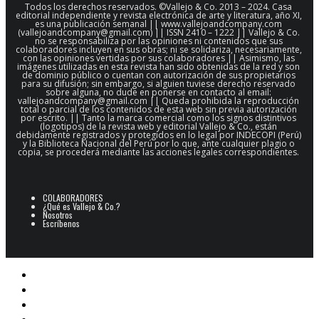
Todos los derechos reservados. ©Vallejo & Co. 2013 – 2024. Casa
editorial independiente y revista electrónica de arte y literatura, año XI,
es una publicación semanal || www.vallejoandcompany.com
(vallejoandcompany@gmail.com) || ISSN 2410 – 1222 || Vallejo & Co.
no se responsabiliza por las opiniones ni contenidos que sus
colaboradores incluyen en sus obras; ni se solidariza, necesariamente,
con las opiniones vertidas por sus colaboradores || Asimismo, las
imágenes utilizadas en esta revista han sido obtenidas de la red y son
de dominio público o cuentan con autorización de sus propietarios
para su difusión; sin embargo, si alguien tuviese derecho reservado
sobre alguna, no dude en ponerse en contacto al email:
vallejoandcompany@gmail.com || Queda prohibida la reproducción
total o parcial de los contenidos de esta web sin previa autorización
por escrito. || Tanto la marca comercial como los signos distintivos
(logotipos) de la revista web y editorial Vallejo & Co., están
debidamente registrados y protegidos en lo legal por INDECOPI (Perú)
y la Biblioteca Nacional del Perú por lo que, ante cualquier plagio o
copia, se procederá mediante las acciones legales correspondientes.
COLABORADORES
¿Qué es Vallejo & Co.?
Nosotros
Escríbenos
POESÍA
ARCHIVO POESÍA PERUANA
NARRATIVA