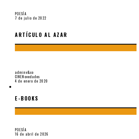
Robert Baca Oviedo
POESÍA
7 de julio de 2022
ARTÍCULO AL AZAR
MEMORIA DE UNA MADRE. SOBRE EL CORTOMETRAJE
«ADARA», DE BORJA MORENO MARTÍNEZ
adminv&co
CINE
Novedades
4 de enero de 2020
E-BOOKS
E-BOOKS
¡Gracias y adiós!, «Vallejo & Co.» se despide
POESÍA
16 de abril de 2026