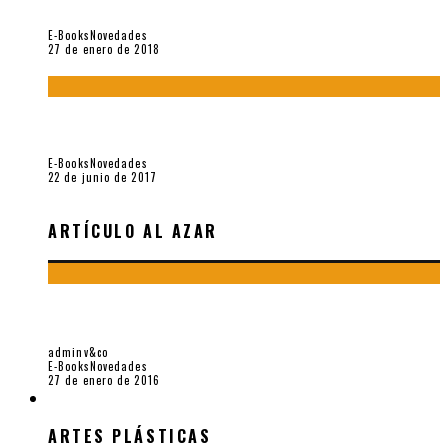
reciente (Vallejo & Co., 2018)
E-Books
Novedades
27 de enero de 2018
Jamás olvidados. Muestra de poesía búlgara reciente (Vallejo
& Co., 2017)
E-Books
Novedades
22 de junio de 2017
ARTÍCULO AL AZAR
SANGRE DE SPONDYLUS. MUESTRA DE POESÍA ECUATORIANA
RECIENTE (VALLEJO & CO., 2016)
adminv&co
E-Books
Novedades
27 de enero de 2016
ARTES PLÁSTICAS
ARTES PLÁSTICAS