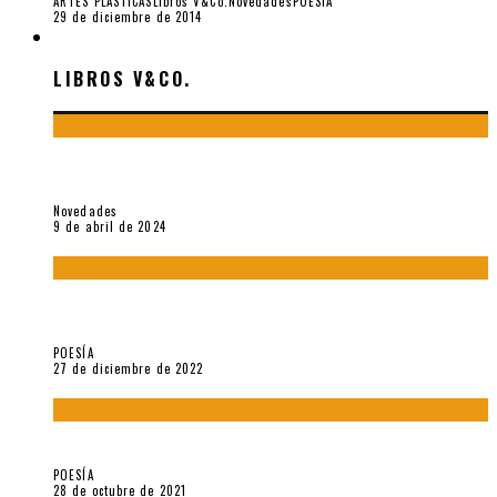
ARTES PLÁSTICAS
Libros V&Co.
Novedades
POESÍA
29 de diciembre de 2014
LIBROS V&CO.
LIBROS V&CO.
«La poesía en la vida y en la obra de Sebastián Salazar», por
Emilio A. Westphalen
Novedades
9 de abril de 2024
5 poemas de «Jardín mecánico» (2022), de Luis Alonso Cruz
Álvarez
POESÍA
27 de diciembre de 2022
Carlos Germán Belli. Un punto incandescente
POESÍA
28 de octubre de 2021