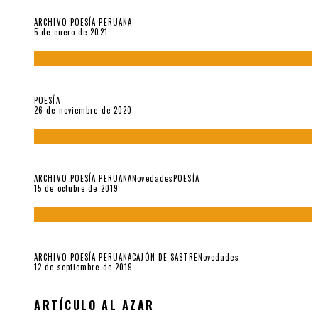
Carmen Ollé en Hora Zero y otras instantáneas del recuerdo
ARCHIVO POESÍA PERUANA
5 de enero de 2021
El doctorado de César Vallejo
POESÍA
26 de noviembre de 2020
Yo no pido postales sino cassettes de Lou Reed (Parte II)
ARCHIVO POESÍA PERUANA
Novedades
POESÍA
15 de octubre de 2019
Yo no pido postales sino cassettes de Lou Reed (Parte I)
ARCHIVO POESÍA PERUANA
CAJÓN DE SASTRE
Novedades
12 de septiembre de 2019
ARTÍCULO AL AZAR