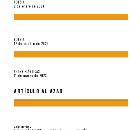
POESÍA
2 de enero de 2024
La creación artística en tiempos de la crisis climática, por
Sebastián Miranda Brenes
POESÍA
12 de octubre de 2023
Performance: «Cuerpx en Vela» (2023), de Germa Machuca
ARTES PLÁSTICAS
11 de marzo de 2023
ARTÍCULO AL AZAR
EIELSON: LO COTIDIANO ES SAGRADO, POR ROGER
SANTIVÁÑEZ
adminv&co