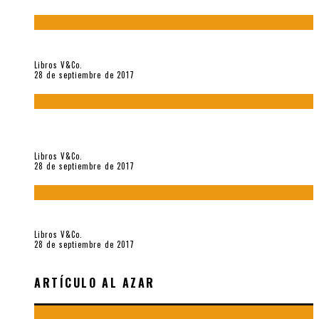
«Howl. Aullido» (2017), de Allen Ginsberg
Libros V&Co.
28 de septiembre de 2017
«Bodegón. Poemas recuperados 1973-1976» (2017), de
Enrique Verástegui
Libros V&Co.
28 de septiembre de 2017
«fe» (2016), de Bruno Pólack
Libros V&Co.
28 de septiembre de 2017
ARTÍCULO AL AZAR