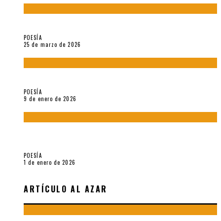
Sobre «Prosas minúsculas» (2025), de Alonso Rabí
POESÍA
25 de marzo de 2026
5 poemas de «Música imprecisa» (2025), de Néstor Mux
POESÍA
9 de enero de 2026
Fragmentos de «Hoy no hay tiempo para la eternidad (2024),
de María Mascheroni
POESÍA
1 de enero de 2026
ARTÍCULO AL AZAR