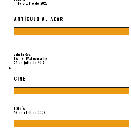
7 de octubre de 2025
ARTÍCULO AL AZAR
LAS JERGAS Y LAS “JERMAS” DE LEONARDO AGUIRRE, POR
SARYBELL SANTIAGO
adminv&co
NARRATIVA
Novedades
24 de julio de 2018
CINE
CINE
¡Gracias y adiós!, «Vallejo & Co.» se despide
POESÍA
16 de abril de 2026