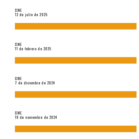
A propósito de The Pillow Book de Peter Greenaway
CINE
12 de julio de 2025
Sobre «Come and See» (1985), película de Elem Klimov
CINE
11 de febrero de 2025
Sobre Gena Rowlands y Alain Delon
CINE
7 de diciembre de 2024
Sobre «Akira» (1988), película de Katsuhiro Ôtomo
CINE
19 de noviembre de 2024
Sobre «Cartografía de lo invisible» (2021). Entrevista a