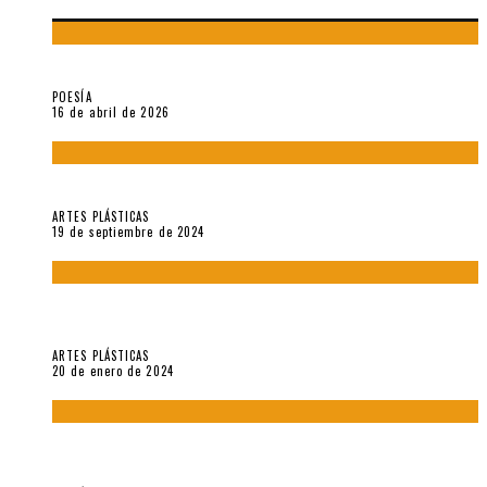
¡Gracias y adiós!, «Vallejo & Co.» se despide
POESÍA
16 de abril de 2026
Francis Bacon: notas de una entrevista con Peter Beard
ARTES PLÁSTICAS
19 de septiembre de 2024
Circunstancias y abnegaciones en una ciudad agrietada. En
“Estado Remanente/Una línea de vida”.
ARTES PLÁSTICAS
20 de enero de 2024
Sobre «Ese eco que une los ojos» (2023), de Silvia Goldman /
Esperanza Vives / Aldo Alcota