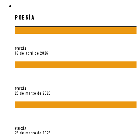
POESÍA
POESÍA
¡Gracias y adiós!, «Vallejo & Co.» se despide
POESÍA
16 de abril de 2026
7 poemas de «Cómo se quita el anzuelo del ojo de un pez sin
romperle la mirada» (2025), de Ana Lissardy
POESÍA
25 de marzo de 2026
5 poemas de «Nunca de mí tu espejismo» (2025), de Romina
Silman
POESÍA
25 de marzo de 2026