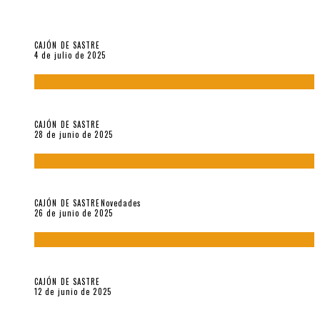
El reino sin soberanía del metarrelato occidental, por Ana
Arzoumanian
CAJÓN DE SASTRE
4 de julio de 2025
El hombre que vino del mar, por Maurizio Medo
CAJÓN DE SASTRE
28 de junio de 2025
«Morivivencias»: balas y flores en un mismo corazón
CAJÓN DE SASTRE
Novedades
26 de junio de 2025
Roger Santiváñez y el recuerdo de una guerra
CAJÓN DE SASTRE
12 de junio de 2025