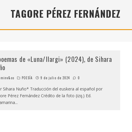
" (2025), DE ROMINA SILMAN
TAGORE PÉREZ FERNÁNDEZ
 ALONSO RABÍ
SPIDE
poemas de «Luna/Ilargi» (2024), de Sihara
ño
minv&co
POESÍA
9 de julio de 2024
0
 Sihara Nuño* Traducción del euskera al español por
ore Pérez Fernández Crédito de la foto (izq.) Ed.
ramarina
...