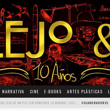
NARRATIVA
CINE
E-BOOKS
ARTES PLÁSTICAS
7 POEMAS DE "CÓMO SE QUITA EL ANZUELO DEL OJO DE UN PEZ SIN ROMPERLE LA MIRADA" (2025), DE ANA LISSARDY
COLABORADORES