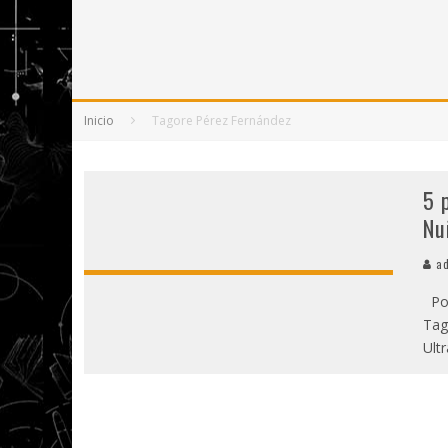
5 POEMAS DE "NUNCA DE MÍ TU ESPEJISMO
SOBRE "PROSAS MINÚSCULAS" (2025), DE
¡GRACIAS Y ADIÓS!, "VALLEJO & CO." SE DE
Inicio
Tagore Pérez Fernández
5 
Nu
ad
Por
Tag
Ult