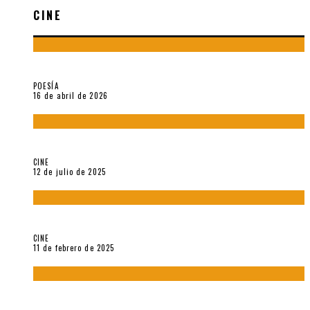
CINE
¡Gracias y adiós!, «Vallejo & Co.» se despide
POESÍA
16 de abril de 2026
A propósito de The Pillow Book de Peter Greenaway
CINE
12 de julio de 2025
Sobre «Come and See» (1985), película de Elem Klimov
CINE
11 de febrero de 2025
Sobre Gena Rowlands y Alain Delon