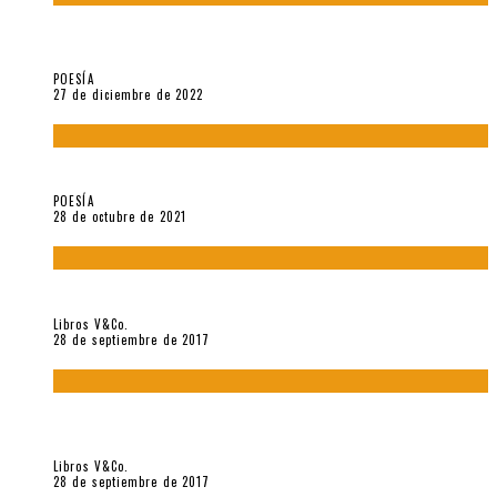
5 poemas de «Jardín mecánico» (2022), de Luis Alonso Cruz
Álvarez
POESÍA
27 de diciembre de 2022
Carlos Germán Belli. Un punto incandescente
POESÍA
28 de octubre de 2021
«Howl. Aullido» (2017), de Allen Ginsberg
Libros V&Co.
28 de septiembre de 2017
«Bodegón. Poemas recuperados 1973-1976» (2017), de
Enrique Verástegui
Libros V&Co.
28 de septiembre de 2017