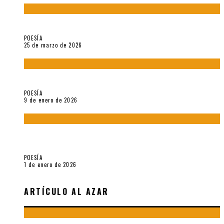
Sobre «Prosas minúsculas» (2025), de Alonso Rabí
POESÍA
25 de marzo de 2026
5 poemas de «Música imprecisa» (2025), de Néstor Mux
POESÍA
9 de enero de 2026
Fragmentos de «Hoy no hay tiempo para la eternidad (2024),
de María Mascheroni
POESÍA
1 de enero de 2026
ARTÍCULO AL AZAR