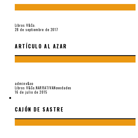
«fe» (2016), de Bruno Pólack
Libros V&Co.
28 de septiembre de 2017
ARTÍCULO AL AZAR
JUVENTUD PERDIDA EN UNA REVOLUCIÓN PERUANA:
«MAMOTRETO» (1974), DE FERNANDO AMPUERO
adminv&co
Libros V&Co.
NARRATIVA
Novedades
16 de julio de 2015
CAJÓN DE SASTRE
CAJÓN DE SASTRE
¡Gracias y adiós!, «Vallejo & Co.» se despide