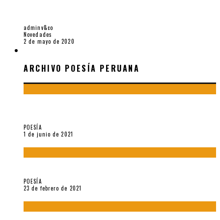
ESQUIVANDO LOS DOMINGOS POR LA TARDE. 3+1 POEMAS
DE PABLO GARCÍA CASADO
adminv&co
Novedades
2 de mayo de 2020
ARCHIVO POESÍA PERUANA
ARCHIVO POESÍA PERUANA
¿Y si la carta más famosa de César Vallejo no fuese
exactamente suya?
POESÍA
1 de junio de 2021
«Trilce» y Otilia Villanueva Gonzales
POESÍA
23 de febrero de 2021