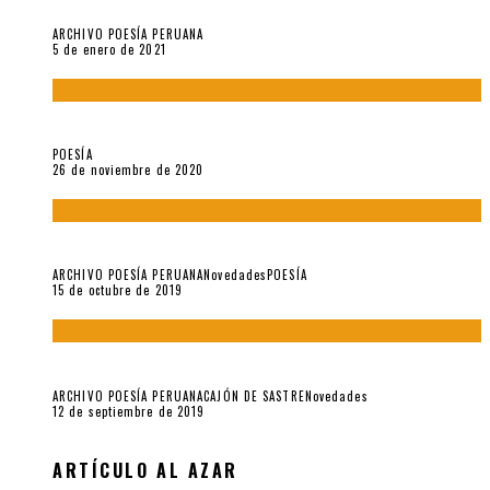
Carmen Ollé en Hora Zero y otras instantáneas del recuerdo
ARCHIVO POESÍA PERUANA
5 de enero de 2021
El doctorado de César Vallejo
POESÍA
26 de noviembre de 2020
Yo no pido postales sino cassettes de Lou Reed (Parte II)
ARCHIVO POESÍA PERUANA
Novedades
POESÍA
15 de octubre de 2019
Yo no pido postales sino cassettes de Lou Reed (Parte I)
ARCHIVO POESÍA PERUANA
CAJÓN DE SASTRE
Novedades
12 de septiembre de 2019
ARTÍCULO AL AZAR