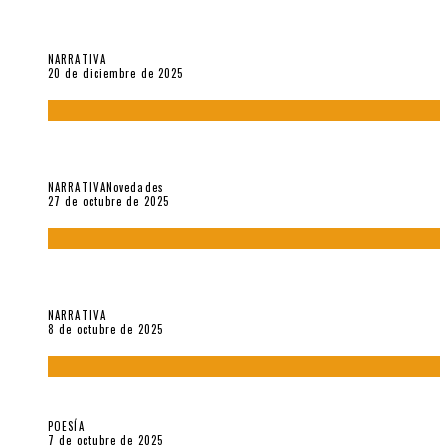
El espíritu de los signos en el «Maldito Hippie comunista»
(2018), de Edgar Lora
NARRATIVA
20 de diciembre de 2025
Trabajo interno: Radiografía de un futbolista que nunca
debutó en Primera
NARRATIVA
Novedades
27 de octubre de 2025
«Coreografía para trenzas solas» (2025). Entrevista a Teresa
Ruiz Rosas
NARRATIVA
8 de octubre de 2025
Elvira Hernández, poeta nómade
POESÍA
7 de octubre de 2025