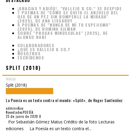
DESTACADO
¡GRACIAS Y ADIÓS!, "VALLEJO & CO." SE DESPIDE
7 POEMAS DE "CÓMO SE QUITA EL ANZUELO DEL
OJO DE UN PEZ SIN ROMPERLE LA MIRADA"
(2025), DE ANA LISSARDY
5 POEMAS DE "NUNCA DE MÍ TU ESPEJISMO"
(2025), DE ROMINA SILMAN
SOBRE "PROSAS MINÚSCULAS" (2025), DE
ALONSO RABÍ
COLABORADORES
¿QUÉ ES VALLEJO & CO.?
NOSOTROS
ESCRÍBENOS
SPLIT (2018)
Inicio
Split (2018)
La Poesía es un texto contra el mundo: «Split», de Roger Santiváñez
adminv&co
Novedades
POESÍA
23 de junio de 2020
0
Por Sebastián Gómez Matus Crédito de la foto Lecturas
ediciones La Poesía es un texto contra el
...