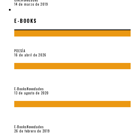
CINE
Novedades
14 de marzo de 2019
E-BOOKS
E-BOOKS
¡Gracias y adiós!, «Vallejo & Co.» se despide
POESÍA
16 de abril de 2026
«El fakir confinado. Distante presencia del olvido». II
Coloquio (2020)
E-Books
Novedades
13 de agosto de 2020
Fuera del alcance de la memoria. [Antología poética 1998 –
2018], de Fabrício Marques
E-Books
Novedades
26 de febrero de 2019