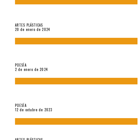
Circunstancias y abnegaciones en una ciudad agrietada. En
“Estado Remanente/Una línea de vida”.
ARTES PLÁSTICAS
20 de enero de 2024
Sobre «Ese eco que une los ojos» (2023), de Silvia Goldman /
Esperanza Vives / Aldo Alcota
POESÍA
2 de enero de 2024
La creación artística en tiempos de la crisis climática, por
Sebastián Miranda Brenes
POESÍA
12 de octubre de 2023
Performance: «Cuerpx en Vela» (2023), de Germa Machuca
ARTES PLÁSTICAS