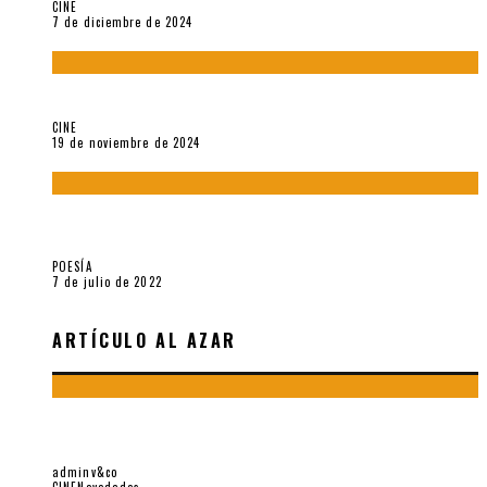
CINE
7 de diciembre de 2024
Sobre «Akira» (1988), película de Katsuhiro Ôtomo
CINE
19 de noviembre de 2024
Sobre «Cartografía de lo invisible» (2021). Entrevista a
Robert Baca Oviedo
POESÍA
7 de julio de 2022
ARTÍCULO AL AZAR
«ROMA», O LA ARQUITECTURA DE UN RETRATO (2018), DE
ALFONSO CUARÓN
adminv&co