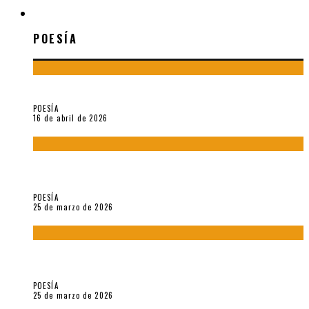
POESÍA
POESÍA
¡Gracias y adiós!, «Vallejo & Co.» se despide
POESÍA
16 de abril de 2026
7 poemas de «Cómo se quita el anzuelo del ojo de un pez sin
romperle la mirada» (2025), de Ana Lissardy
POESÍA
25 de marzo de 2026
5 poemas de «Nunca de mí tu espejismo» (2025), de Romina
Silman
POESÍA
25 de marzo de 2026