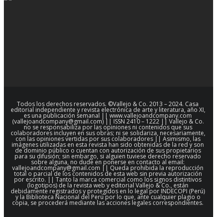
Todos los derechos reservados. ©Vallejo & Co. 2013 – 2024. Casa
editorial independiente y revista electrónica de arte y literatura, año XI,
es una publicación semanal || www.vallejoandcompany.com
(vallejoandcompany@gmail.com) || ISSN 2410 – 1222 || Vallejo & Co.
no se responsabiliza por las opiniones ni contenidos que sus
colaboradores incluyen en sus obras; ni se solidariza, necesariamente,
con las opiniones vertidas por sus colaboradores || Asimismo, las
imágenes utilizadas en esta revista han sido obtenidas de la red y son
de dominio público o cuentan con autorización de sus propietarios
para su difusión; sin embargo, si alguien tuviese derecho reservado
sobre alguna, no dude en ponerse en contacto al email:
vallejoandcompany@gmail.com || Queda prohibida la reproducción
total o parcial de los contenidos de esta web sin previa autorización
por escrito. || Tanto la marca comercial como los signos distintivos
(logotipos) de la revista web y editorial Vallejo & Co., están
debidamente registrados y protegidos en lo legal por INDECOPI (Perú)
y la Biblioteca Nacional del Perú por lo que, ante cualquier plagio o
copia, se procederá mediante las acciones legales correspondientes.