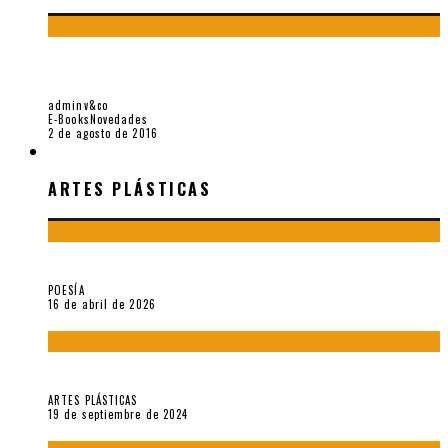
TODO PENDE DE UNA TRANSPARENCIA. MUESTRA DE POESÍA
MEXICANA RECIENTE (VALLEJO & CO., 2016)
adminv&co
E-Books
Novedades
2 de agosto de 2016
ARTES PLÁSTICAS
ARTES PLÁSTICAS
¡Gracias y adiós!, «Vallejo & Co.» se despide
POESÍA
16 de abril de 2026
Francis Bacon: notas de una entrevista con Peter Beard
ARTES PLÁSTICAS
19 de septiembre de 2024