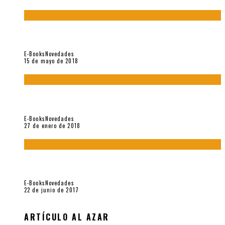
“César Dávila. Distante presencia del olvido». Homenaje 100
años (Vallejo & Co., 2018)
E-Books
Novedades
15 de mayo de 2018
Con mi caracol y mi revólver. Muestra de poesía chilena
reciente (Vallejo & Co., 2018)
E-Books
Novedades
27 de enero de 2018
Jamás olvidados. Muestra de poesía búlgara reciente (Vallejo
& Co., 2017)
E-Books
Novedades
22 de junio de 2017
ARTÍCULO AL AZAR