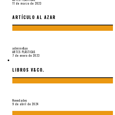
11 de marzo de 2023
ARTÍCULO AL AZAR
EXPOSICIÓN “PAISAJES METAFÍSICOS” (2022), DE LENNIN
VÁSQUEZ
adminv&co
ARTES PLÁSTICAS
7 de enero de 2023
LIBROS V&CO.
LIBROS V&CO.
«La poesía en la vida y en la obra de Sebastián Salazar», por
Emilio A. Westphalen
Novedades
9 de abril de 2024