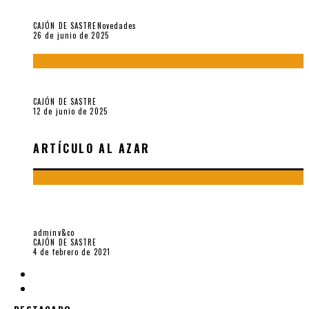
«Morivivencias»: balas y flores en un mismo corazón
CAJÓN DE SASTRE
Novedades
26 de junio de 2025
Roger Santiváñez y el recuerdo de una guerra
CAJÓN DE SASTRE
12 de junio de 2025
ARTÍCULO AL AZAR
LA FELICIDAD ES UN ARMA CALIENTE. I.M. EDUARDO “EL
MONO” CHAPARRO
adminv&co
CAJÓN DE SASTRE
4 de febrero de 2021