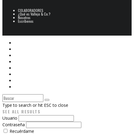
COLABORADORES
¿Qué es Vallejo & Co.?
Nosotros
Escríbenos
POESÍA
ARCHIVO POESÍA PERUANA
NARRATIVA
CINE
E-BOOKS
ARTES PLÁSTICAS
Libros V&Co.
CAJÓN DE SASTRE
Type to search or hit ESC to close
SEE ALL RESULTS
Usuario
Contraseña
Recuérdame