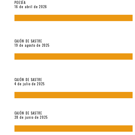
POESÍA
16 de abril de 2026
“Variaciones sobre el derecho a guardar silencio” (inédito),
de Anne Carson
CAJÓN DE SASTRE
19 de agosto de 2025
El reino sin soberanía del metarrelato occidental, por Ana
Arzoumanian
CAJÓN DE SASTRE
4 de julio de 2025
El hombre que vino del mar, por Maurizio Medo
CAJÓN DE SASTRE
28 de junio de 2025