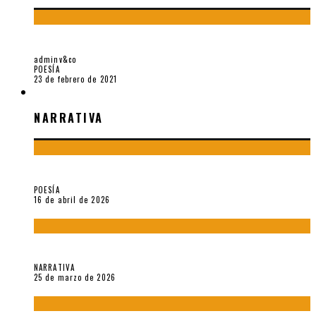
«TRILCE» Y OTILIA VILLANUEVA GONZALES
adminv&co
POESÍA
23 de febrero de 2021
NARRATIVA
NARRATIVA
¡Gracias y adiós!, «Vallejo & Co.» se despide
POESÍA
16 de abril de 2026
Sobre «Apartamentos Géminis» (2026), de Julio Hardisson
NARRATIVA
25 de marzo de 2026