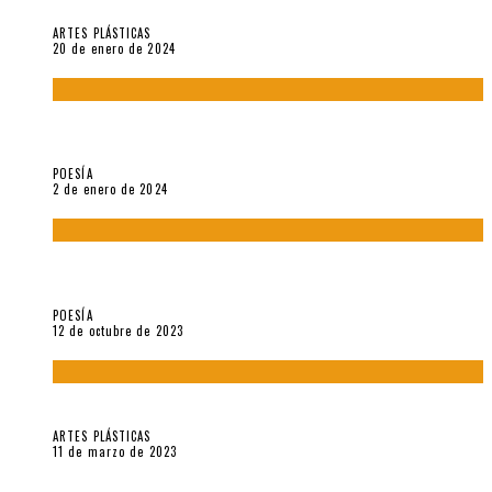
“Estado Remanente/Una línea de vida”.
ARTES PLÁSTICAS
20 de enero de 2024
Sobre «Ese eco que une los ojos» (2023), de Silvia Goldman /
Esperanza Vives / Aldo Alcota
POESÍA
2 de enero de 2024
La creación artística en tiempos de la crisis climática, por
Sebastián Miranda Brenes
POESÍA
12 de octubre de 2023
Performance: «Cuerpx en Vela» (2023), de Germa Machuca
ARTES PLÁSTICAS
11 de marzo de 2023