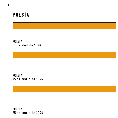
POESÍA
POESÍA
¡Gracias y adiós!, «Vallejo & Co.» se despide
POESÍA
16 de abril de 2026
7 poemas de «Cómo se quita el anzuelo del ojo de un pez sin
romperle la mirada» (2025), de Ana Lissardy
POESÍA
25 de marzo de 2026
5 poemas de «Nunca de mí tu espejismo» (2025), de Romina
Silman
POESÍA
25 de marzo de 2026