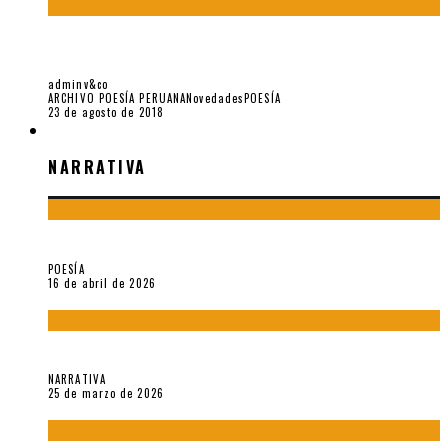
LAMPOS: ALGUNAS CARTAS DE JAVIER SOLOGUREN A
REYNALDO JIMÉNEZ (II PARTE)
adminv&co
ARCHIVO POESÍA PERUANA
Novedades
POESÍA
23 de agosto de 2018
NARRATIVA
NARRATIVA
¡Gracias y adiós!, «Vallejo & Co.» se despide
POESÍA
16 de abril de 2026
Sobre «Apartamentos Géminis» (2026), de Julio Hardisson
NARRATIVA
25 de marzo de 2026