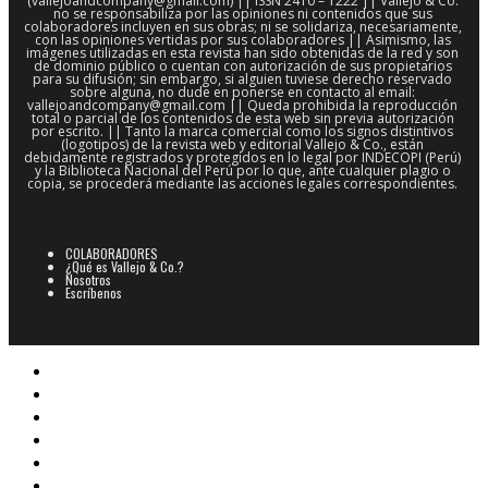
(vallejoandcompany@gmail.com) || ISSN 2410 – 1222 || Vallejo & Co.
no se responsabiliza por las opiniones ni contenidos que sus
colaboradores incluyen en sus obras; ni se solidariza, necesariamente,
con las opiniones vertidas por sus colaboradores || Asimismo, las
imágenes utilizadas en esta revista han sido obtenidas de la red y son
de dominio público o cuentan con autorización de sus propietarios
para su difusión; sin embargo, si alguien tuviese derecho reservado
sobre alguna, no dude en ponerse en contacto al email:
vallejoandcompany@gmail.com || Queda prohibida la reproducción
total o parcial de los contenidos de esta web sin previa autorización
por escrito. || Tanto la marca comercial como los signos distintivos
(logotipos) de la revista web y editorial Vallejo & Co., están
debidamente registrados y protegidos en lo legal por INDECOPI (Perú)
y la Biblioteca Nacional del Perú por lo que, ante cualquier plagio o
copia, se procederá mediante las acciones legales correspondientes.
COLABORADORES
¿Qué es Vallejo & Co.?
Nosotros
Escríbenos
POESÍA
ARCHIVO POESÍA PERUANA
NARRATIVA
CINE
E-BOOKS
ARTES PLÁSTICAS