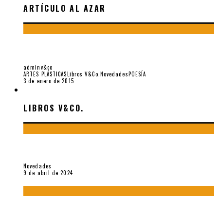
ARTÍCULO AL AZAR
LA ARQUEOLOGÍA CELESTE DE JORGE E. EIELSON, POR
JORGE FERNÁNDEZ GRANADOS
adminv&co
ARTES PLÁSTICAS
Libros V&Co.
Novedades
POESÍA
3 de enero de 2015
LIBROS V&CO.
LIBROS V&CO.
«La poesía en la vida y en la obra de Sebastián Salazar», por
Emilio A. Westphalen
Novedades
9 de abril de 2024
5 poemas de «Jardín mecánico» (2022), de Luis Alonso Cruz
Álvarez