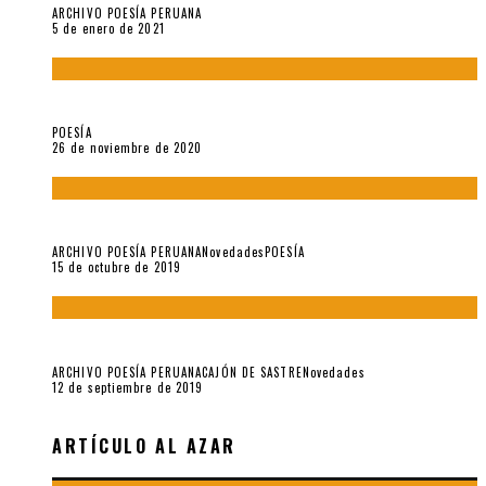
ARCHIVO POESÍA PERUANA
5 de enero de 2021
El doctorado de César Vallejo
POESÍA
26 de noviembre de 2020
Yo no pido postales sino cassettes de Lou Reed (Parte II)
ARCHIVO POESÍA PERUANA
Novedades
POESÍA
15 de octubre de 2019
Yo no pido postales sino cassettes de Lou Reed (Parte I)
ARCHIVO POESÍA PERUANA
CAJÓN DE SASTRE
Novedades
12 de septiembre de 2019
ARTÍCULO AL AZAR