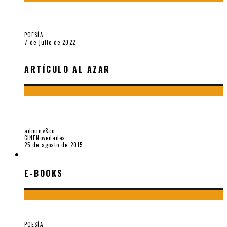
Sobre «Cartografía de lo invisible» (2021). Entrevista a
Robert Baca Oviedo
POESÍA
7 de julio de 2022
ARTÍCULO AL AZAR
LA HIJA DE LA LAGUNA (Y TODAS LAS HIJAS) DE TITO
CABELLOS, POR LUIS ENRIQUE MENDOZA
adminv&co
CINE
Novedades
25 de agosto de 2015
E-BOOKS
E-BOOKS
¡Gracias y adiós!, «Vallejo & Co.» se despide
POESÍA