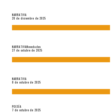
El espíritu de los signos en el «Maldito Hippie comunista»
(2018), de Edgar Lora
NARRATIVA
20 de diciembre de 2025
Trabajo interno: Radiografía de un futbolista que nunca
debutó en Primera
NARRATIVA
Novedades
27 de octubre de 2025
«Coreografía para trenzas solas» (2025). Entrevista a Teresa
Ruiz Rosas
NARRATIVA
8 de octubre de 2025
Elvira Hernández, poeta nómade
POESÍA
7 de octubre de 2025