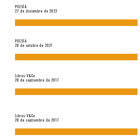
POESÍA
27 de diciembre de 2022
Carlos Germán Belli. Un punto incandescente
POESÍA
28 de octubre de 2021
«Howl. Aullido» (2017), de Allen Ginsberg
Libros V&Co.
28 de septiembre de 2017
«Bodegón. Poemas recuperados 1973-1976» (2017), de
Enrique Verástegui
Libros V&Co.
28 de septiembre de 2017