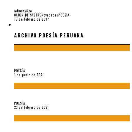
5 INSTANTÁNEAS DE EDUARDO CHIRINOS. [IN MEMORIAM]
adminv&co
CAJÓN DE SASTRE
Novedades
POESÍA
16 de febrero de 2017
ARCHIVO POESÍA PERUANA
ARCHIVO POESÍA PERUANA
¿Y si la carta más famosa de César Vallejo no fuese
exactamente suya?
POESÍA
1 de junio de 2021
«Trilce» y Otilia Villanueva Gonzales
POESÍA
23 de febrero de 2021
Carmen Ollé en Hora Zero y otras instantáneas del recuerdo