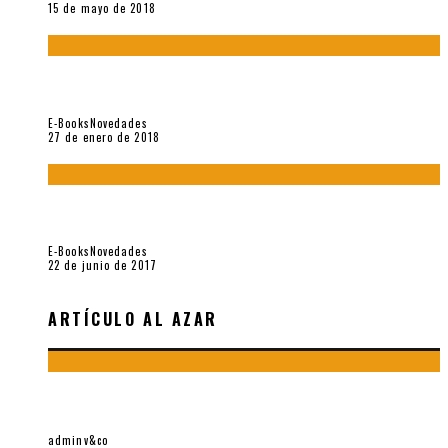
15 de mayo de 2018
Con mi caracol y mi revólver. Muestra de poesía chilena
reciente (Vallejo & Co., 2018)
E-Books
Novedades
27 de enero de 2018
Jamás olvidados. Muestra de poesía búlgara reciente (Vallejo
& Co., 2017)
E-Books
Novedades
22 de junio de 2017
ARTÍCULO AL AZAR
EL HILO DORADO. MUESTRA DE POESÍA ARGENTINA
RECIENTE (VALLEJO & CO., 2015)
adminv&co