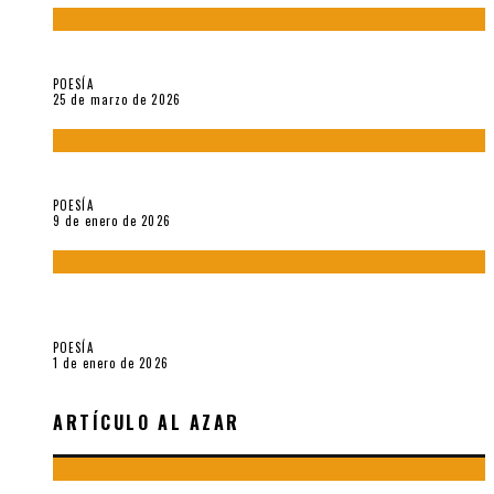
Sobre «Prosas minúsculas» (2025), de Alonso Rabí
POESÍA
25 de marzo de 2026
5 poemas de «Música imprecisa» (2025), de Néstor Mux
POESÍA
9 de enero de 2026
Fragmentos de «Hoy no hay tiempo para la eternidad (2024),
de María Mascheroni
POESÍA
1 de enero de 2026
ARTÍCULO AL AZAR