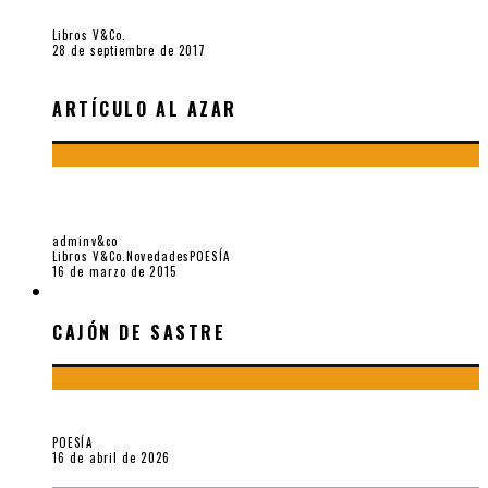
«fe» (2016), de Bruno Pólack
Libros V&Co.
28 de septiembre de 2017
ARTÍCULO AL AZAR
“EN LAS MONTAÑAS DE LAS BRUMAS” (PARTE II, POESÍA
CHINA), POR RICARDO SILVA-SANTISTEBAN
adminv&co
Libros V&Co.
Novedades
POESÍA
16 de marzo de 2015
CAJÓN DE SASTRE
CAJÓN DE SASTRE
¡Gracias y adiós!, «Vallejo & Co.» se despide
POESÍA
16 de abril de 2026