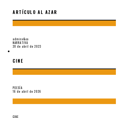
ARTÍCULO AL AZAR
ENERO ES EL MES MÁS CRUEL. SOBRE SARA GALLARDO
adminv&co
NARRATIVA
20 de abril de 2023
CINE
CINE
¡Gracias y adiós!, «Vallejo & Co.» se despide
POESÍA
16 de abril de 2026
A propósito de The Pillow Book de Peter Greenaway
CINE