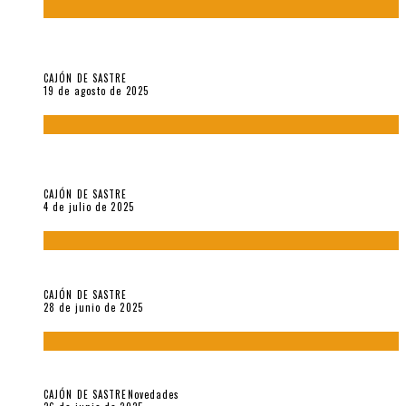
“Variaciones sobre el derecho a guardar silencio” (inédito),
de Anne Carson
CAJÓN DE SASTRE
19 de agosto de 2025
El reino sin soberanía del metarrelato occidental, por Ana
Arzoumanian
CAJÓN DE SASTRE
4 de julio de 2025
El hombre que vino del mar, por Maurizio Medo
CAJÓN DE SASTRE
28 de junio de 2025
«Morivivencias»: balas y flores en un mismo corazón
CAJÓN DE SASTRE
Novedades