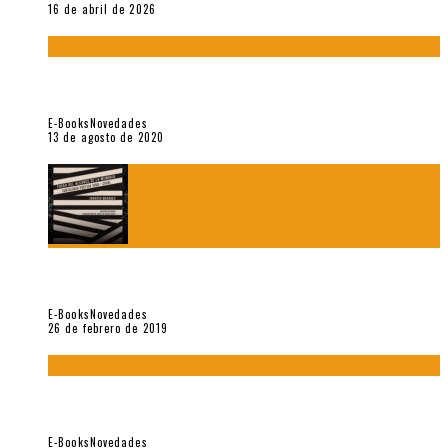
16 de abril de 2026
«El fakir confinado. Distante presencia del olvido». II
Coloquio (2020)
E-Books
Novedades
13 de agosto de 2020
Fuera del alcance de la memoria. [Antología poética 1998 –
2018], de Fabrício Marques
E-Books
Novedades
26 de febrero de 2019
“César Dávila. Distante presencia del olvido». Homenaje 100
años (Vallejo & Co., 2018)
E-Books
Novedades