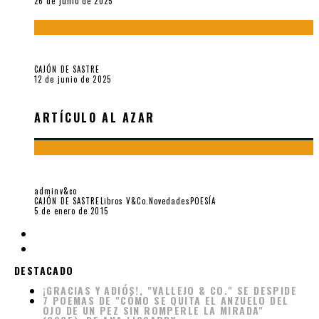
26 de junio de 2025
Roger Santiváñez y el recuerdo de una guerra
CAJÓN DE SASTRE
12 de junio de 2025
ARTÍCULO AL AZAR
EL VERSO PROYECTIVO, POR CHARLES OLSON
adminv&co
CAJÓN DE SASTRE
Libros V&Co.
Novedades
POESÍA
5 de enero de 2015
DESTACADO
¡GRACIAS Y ADIÓS!, "VALLEJO & CO." SE DESPIDE
7 POEMAS DE "CÓMO SE QUITA EL ANZUELO DEL
OJO DE UN PEZ SIN ROMPERLE LA MIRADA"