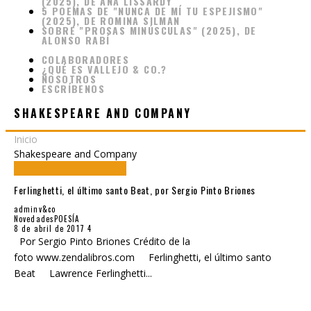
(2025), DE ANA LISSARDY
5 POEMAS DE "NUNCA DE MÍ TU ESPEJISMO"
(2025), DE ROMINA SILMAN
SOBRE "PROSAS MINÚSCULAS" (2025), DE
ALONSO RABÍ
COLABORADORES
¿QUÉ ES VALLEJO & CO.?
NOSOTROS
ESCRÍBENOS
SHAKESPEARE AND COMPANY
Inicio
Shakespeare and Company
Ferlinghetti, el último santo Beat, por Sergio Pinto Briones
adminv&co
Novedades
POESÍA
8 de abril de 2017
4
Por Sergio Pinto Briones Crédito de la
foto www.zendalibros.com Ferlinghetti, el último santo
Beat Lawrence Ferlinghetti
...