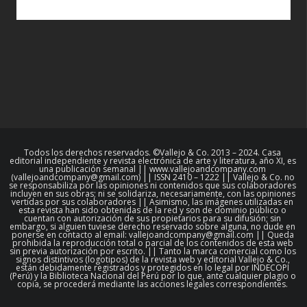
Todos los derechos reservados. ©Vallejo & Co. 2013 – 2024. Casa
editorial independiente y revista electrónica de arte y literatura, año XI, es
una publicación semanal || www.vallejoandcompany.com
(vallejoandcompany@gmail.com) || ISSN 2410 – 1222 || Vallejo & Co. no
se responsabiliza por las opiniones ni contenidos que sus colaboradores
incluyen en sus obras; ni se solidariza, necesariamente, con las opiniones
vertidas por sus colaboradores || Asimismo, las imágenes utilizadas en
esta revista han sido obtenidas de la red y son de dominio público o
cuentan con autorización de sus propietarios para su difusión; sin
embargo, si alguien tuviese derecho reservado sobre alguna, no dude en
ponerse en contacto al email: vallejoandcompany@gmail.com || Queda
prohibida la reproducción total o parcial de los contenidos de esta web
sin previa autorización por escrito. || Tanto la marca comercial como los
signos distintivos (logotipos) de la revista web y editorial Vallejo & Co.,
están debidamente registrados y protegidos en lo legal por INDECOPI
(Perú) y la Biblioteca Nacional del Perú por lo que, ante cualquier plagio o
copia, se procederá mediante las acciones legales correspondientes.