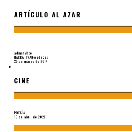
ARTÍCULO AL AZAR
LECTURAS SOBRE EL PRESENTE (1): BARTLEBY
adminv&co
NARRATIVA
Novedades
25 de marzo de 2014
CINE
CINE
¡Gracias y adiós!, «Vallejo & Co.» se despide
POESÍA
16 de abril de 2026