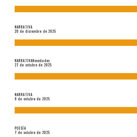
El espíritu de los signos en el «Maldito Hippie comunista» (201
NARRATIVA
20 de diciembre de 2025
Trabajo interno: Radiografía de un futbolista que nunca debut
NARRATIVA
Novedades
27 de octubre de 2025
«Coreografía para trenzas solas» (2025). Entrevista a Teresa 
NARRATIVA
8 de octubre de 2025
Elvira Hernández, poeta nómade
POESÍA
7 de octubre de 2025