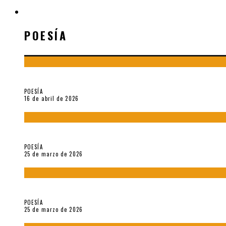
POESÍA
POESÍA
¡Gracias y adiós!, «Vallejo & Co.» se despide
POESÍA
16 de abril de 2026
7 poemas de «Cómo se quita el anzuelo del ojo de un pez sin r
POESÍA
25 de marzo de 2026
5 poemas de «Nunca de mí tu espejismo» (2025), de Romina Si
POESÍA
25 de marzo de 2026