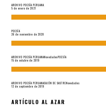
ARCHIVO POESÍA PERUANA
5 de enero de 2021
El doctorado de César Vallejo
POESÍA
26 de noviembre de 2020
Yo no pido postales sino cassettes de Lou Reed (Parte II)
ARCHIVO POESÍA PERUANA
Novedades
POESÍA
15 de octubre de 2019
Yo no pido postales sino cassettes de Lou Reed (Parte I)
ARCHIVO POESÍA PERUANA
CAJÓN DE SASTRE
Novedades
12 de septiembre de 2019
ARTÍCULO AL AZAR