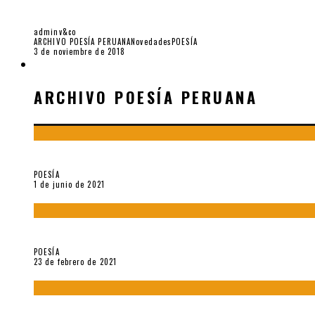
LA PLURALIDAD CULTURAL. LOS POETAS NÓMA
adminv&co
ARCHIVO POESÍA PERUANA
Novedades
POESÍA
3 de noviembre de 2018
ARCHIVO POESÍA PERUANA
ARCHIVO POESÍA PERUANA
¿Y si la carta más famosa de César Vallejo no fuese exactament
POESÍA
1 de junio de 2021
«Trilce» y Otilia Villanueva Gonzales
POESÍA
23 de febrero de 2021
Carmen Ollé en Hora Zero y otras instantáneas del recuerdo