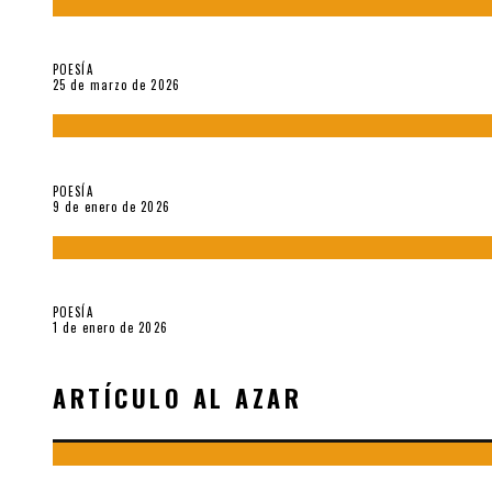
Sobre «Prosas minúsculas» (2025), de Alonso Rabí
POESÍA
25 de marzo de 2026
5 poemas de «Música imprecisa» (2025), de Néstor Mux
POESÍA
9 de enero de 2026
Fragmentos de «Hoy no hay tiempo para la eternidad (2024), d
POESÍA
1 de enero de 2026
ARTÍCULO AL AZAR