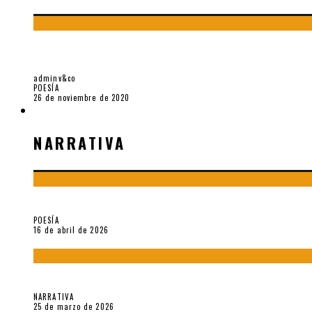
EL DOCTORADO DE CÉSAR VALLEJO
adminv&co
POESÍA
26 de noviembre de 2020
NARRATIVA
NARRATIVA
¡Gracias y adiós!, «Vallejo & Co.» se despide
POESÍA
16 de abril de 2026
Sobre «Apartamentos Géminis» (2026), de Julio Hardisson
NARRATIVA
25 de marzo de 2026