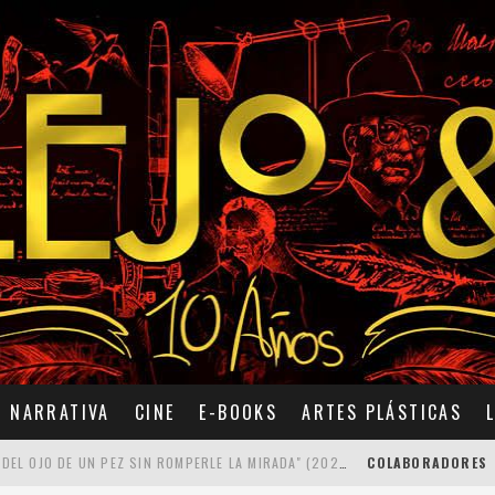
NARRATIVA
CINE
E-BOOKS
ARTES PLÁSTICAS
7 POEMAS DE "CÓMO SE QUITA EL ANZUELO DEL OJO DE UN PEZ SIN ROMPERLE LA MIRADA" (2025), DE ANA LISSARDY
COLABORADORES