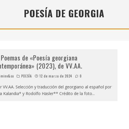
" (2025), DE ROMINA SILMAN
POESÍA DE GEORGIA
 ALONSO RABÍ
SPIDE
 Poemas de «Poesía georgiana
ntemporánea» (2023), de VV.AA.
minv&co
POESÍA
12 de marzo de 2024
0
 VV.AA. Selección y traducción del georgiano al español por
a Kalandia* y Rodolfo Häsler** Crédito de la foto
...