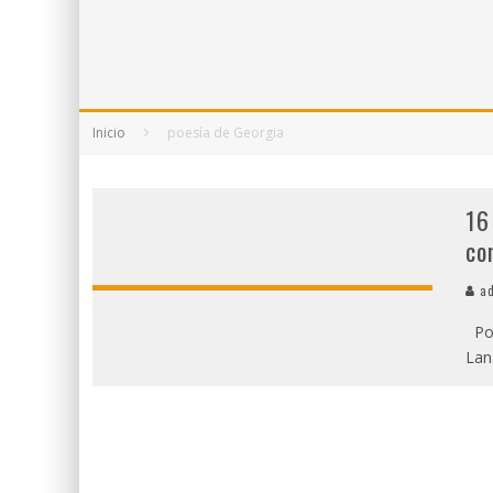
5 POEMAS DE "NUNCA DE MÍ TU ESPEJISMO
SOBRE "PROSAS MINÚSCULAS" (2025), DE
¡GRACIAS Y ADIÓS!, "VALLEJO & CO." SE DE
Inicio
poesía de Georgia
16
co
ad
Por
Lan