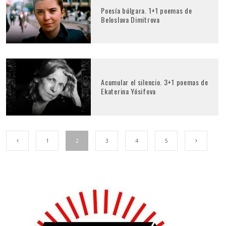
Poesía búlgara. 1+1 poemas de
Beloslava Dimitrova
Acumular el silencio. 3+1 poemas de
Ekaterina Yósifova
1
2
3
4
5