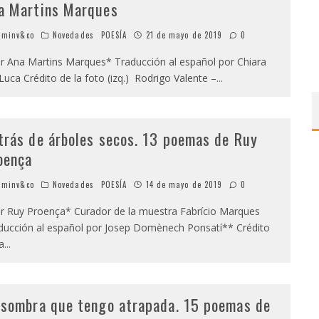
a Martins Marques
minv&co
Novedades
POESÍA
21 de mayo de 2019
0
 Ana Martins Marques* Traducción al español por Chiara
Luca Crédito de la foto (izq.) Rodrigo Valente –
...
trás de árboles secos. 13 poemas de Ruy
oença
minv&co
Novedades
POESÍA
14 de mayo de 2019
0
 Ruy Proença* Curador de la muestra Fabrício Marques
ducción al español por Josep Domènech Ponsatí** Crédito
a
...
 sombra que tengo atrapada. 15 poemas de