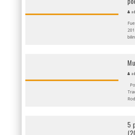
po
ad
Fue
201
bili
Mu
ad
Por
Tra
Rod
5 
(2