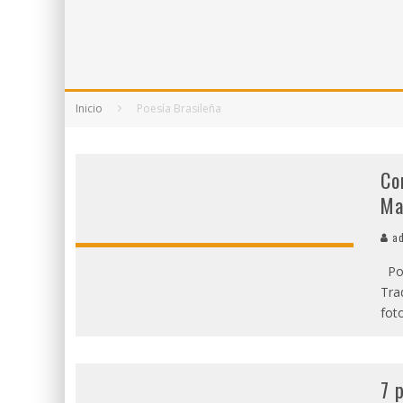
5 POEMAS DE "NUNCA DE MÍ TU ESPEJISMO
SOBRE "PROSAS MINÚSCULAS" (2025), DE
¡GRACIAS Y ADIÓS!, "VALLEJO & CO." SE DE
Inicio
Poesía Brasileña
Co
Ma
ad
Por
Tra
fot
7 