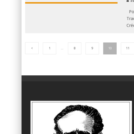
ad
Por
Tra
Cré
1
…
8
9
10
11