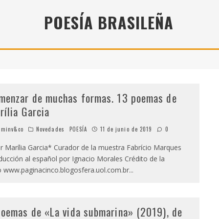
" (2025), DE ROMINA SILMAN
POESÍA BRASILEÑA
 ALONSO RABÍ
SPIDE
menzar de muchas formas. 13 poemas de
rília Garcia
minv&co
Novedades
POESÍA
11 de junio de 2019
0
 Marília Garcia* Curador de la muestra Fabrício Marques
ducción al español por Ignacio Morales Crédito de la
o www.paginacinco.blogosfera.uol.com.br
...
poemas de «La vida submarina» (2019), de