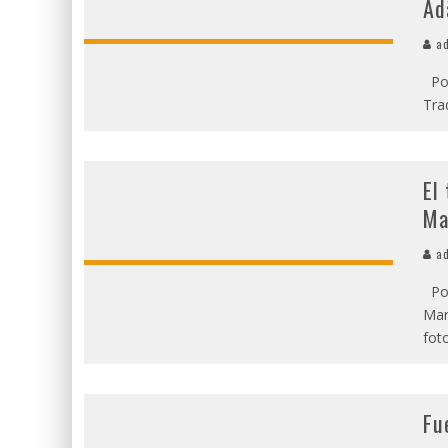
Ad
ad
Por
Tra
El
Ma
ad
Por
Mar
fot
Fu