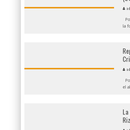
ad
Por
la 
Re
Cri
ad
Por
el 
La
Ri