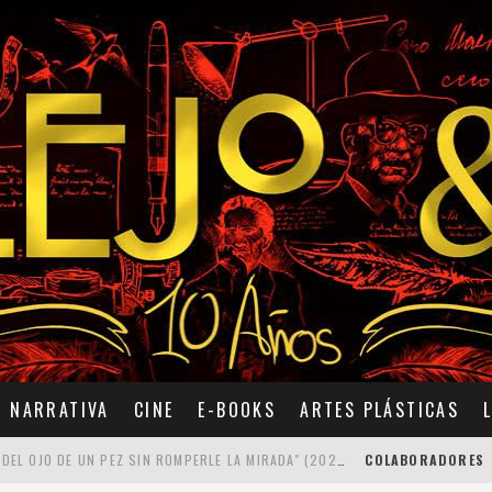
NARRATIVA
CINE
E-BOOKS
ARTES PLÁSTICAS
7 POEMAS DE "CÓMO SE QUITA EL ANZUELO DEL OJO DE UN PEZ SIN ROMPERLE LA MIRADA" (2025), DE ANA LISSARDY
COLABORADORES