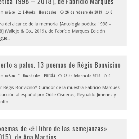
ética 1998 – 2018], de Fabrício Marques
minv&co
E-Books
Novedades
26 de febrero de 2019
0
ra del alcance de la memoria. [Antología poética 1998 –
8] (Vallejo & Co., 2019), de Fabrício Marques Edición
ngüe
...
erto a palos. 13 poemas de Régis Bonvicino
minv&co
Novedades
POESÍA
23 de febrero de 2019
0
 Régis Bonvicino* Curador de la muestra Fabrício Marques
ducción al español por Odile Cisneros, Reynaldo Jimenez y
olfo
...
poemas de «El libro de las semejanzas»
015), de Ana Martins