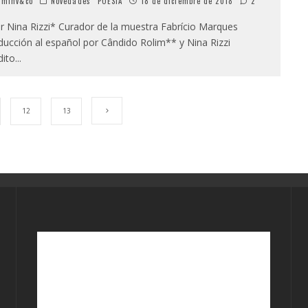
minv&co
Novedades
POESÍA
18 de diciembre de 2018
2
 Nina Rizzi* Curador de la muestra Fabrício Marques
ducción al español por Cândido Rolim** y Nina Rizzi
dito
...
12
13