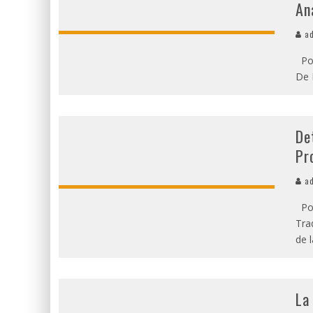
An
ad
Por
De 
De
Pr
ad
Por
Tra
de l
La