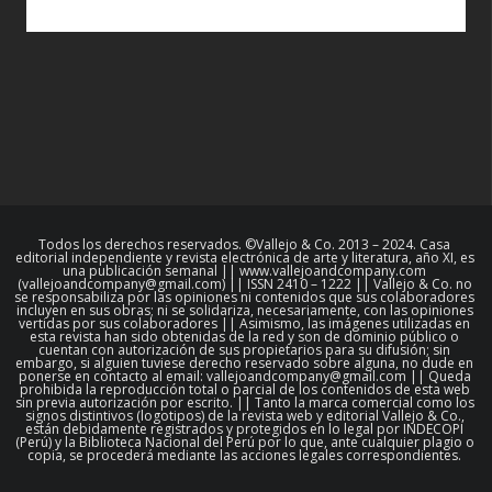
Todos los derechos reservados. ©Vallejo & Co. 2013 – 2024. Casa
editorial independiente y revista electrónica de arte y literatura, año XI, es
una publicación semanal || www.vallejoandcompany.com
(vallejoandcompany@gmail.com) || ISSN 2410 – 1222 || Vallejo & Co. no
se responsabiliza por las opiniones ni contenidos que sus colaboradores
incluyen en sus obras; ni se solidariza, necesariamente, con las opiniones
vertidas por sus colaboradores || Asimismo, las imágenes utilizadas en
esta revista han sido obtenidas de la red y son de dominio público o
cuentan con autorización de sus propietarios para su difusión; sin
embargo, si alguien tuviese derecho reservado sobre alguna, no dude en
ponerse en contacto al email: vallejoandcompany@gmail.com || Queda
prohibida la reproducción total o parcial de los contenidos de esta web
sin previa autorización por escrito. || Tanto la marca comercial como los
signos distintivos (logotipos) de la revista web y editorial Vallejo & Co.,
están debidamente registrados y protegidos en lo legal por INDECOPI
(Perú) y la Biblioteca Nacional del Perú por lo que, ante cualquier plagio o
copia, se procederá mediante las acciones legales correspondientes.