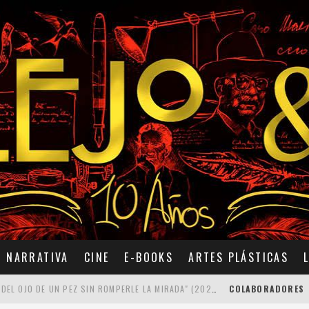
NARRATIVA
CINE
E-BOOKS
ARTES PLÁSTICAS
7 POEMAS DE "CÓMO SE QUITA EL ANZUELO DEL OJO DE UN PEZ SIN ROMPERLE LA MIRADA" (2025), DE ANA LISSARDY
COLABORADORES