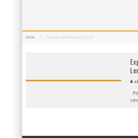
5 POEMAS DE "NUNCA DE MÍ TU ESPEJISMO
SOBRE "PROSAS MINÚSCULAS" (2025), DE
¡GRACIAS Y ADIÓS!, "VALLEJO & CO." SE DE
Inicio
Paisajes Metafísicos (2022)
Ex
Le
ad
Por
Lev