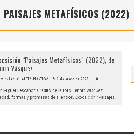
" (2025), DE ROMINA SILMAN
PAISAJES METAFÍSICOS (2022)
 ALONSO RABÍ
SPIDE
posición “Paisajes Metafísicos” (2022), de
nnin Vásquez
minv&co
ARTES PLÁSTICAS
7 de enero de 2023
0
 Miguel Lescano* Crédito de la foto Lennin Vásquez
edad, formas y promesas de silencios. Exposición “Paisajes
...