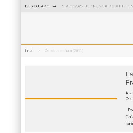
DESTACADO
SOBRE "PROSAS MINÚSCULAS" (20
¡GRACIAS Y ADIÓS!, "VALLEJO & C
Inicio
O metro nenhum (2011)
La
Fr
ad
0
Por
Cré
turb