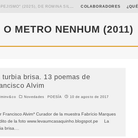
5 POEMAS DE "NUNCA DE MÍ TU ESPEJISMO" (2025), DE ROMINA SILMAN
COLABORADORES
¿QUÉ
25), DE ALONSO RABÍ
O METRO NENHUM (2011)
O." SE DESPIDE
7 POEMAS DE "CÓMO SE QUITA EL ANZUELO DEL OJO DE UN PEZ SIN ROMPERLE LA MIRADA" (2025), DE ANA LISSARDY
 turbia brisa. 13 poemas de
ancisco Alvim
minv&co
Novedades
POESÍA
10 de agosto de 2017
 Francisco Alvim* Curador de la muestra Fabrício Marques
dito de la foto www.levaumcasaquinho.blogspot.pe La
ia brisa.
...