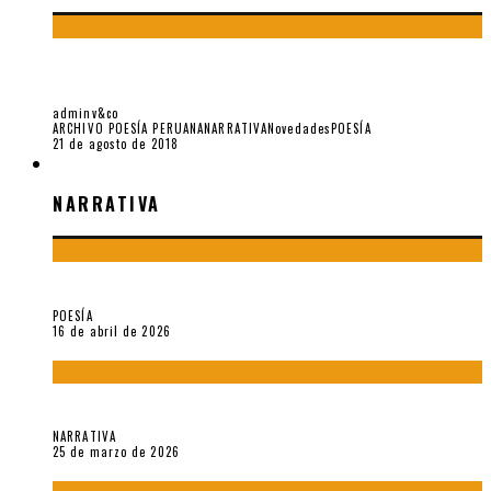
RICARDO GONZÁLEZ VIGIL: «ME FASTIDIA EL CRÍTICO
VENENOSO, MALÉVOLO Y PEDANTE»
adminv&co
ARCHIVO POESÍA PERUANA
NARRATIVA
Novedades
POESÍA
21 de agosto de 2018
NARRATIVA
NARRATIVA
¡Gracias y adiós!, «Vallejo & Co.» se despide
POESÍA
16 de abril de 2026
Sobre «Apartamentos Géminis» (2026), de Julio Hardisson
NARRATIVA
25 de marzo de 2026