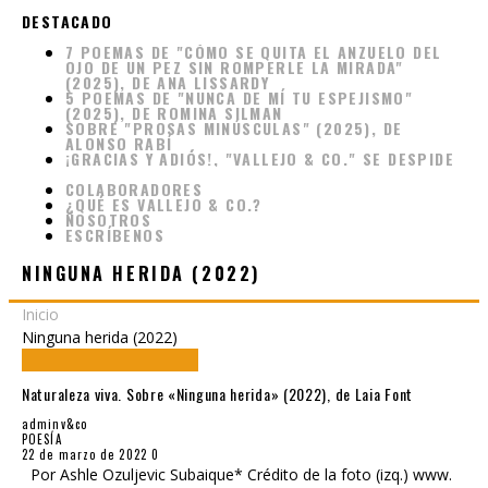
DESTACADO
7 POEMAS DE "CÓMO SE QUITA EL ANZUELO DEL
OJO DE UN PEZ SIN ROMPERLE LA MIRADA"
(2025), DE ANA LISSARDY
5 POEMAS DE "NUNCA DE MÍ TU ESPEJISMO"
(2025), DE ROMINA SILMAN
SOBRE "PROSAS MINÚSCULAS" (2025), DE
ALONSO RABÍ
¡GRACIAS Y ADIÓS!, "VALLEJO & CO." SE DESPIDE
COLABORADORES
¿QUÉ ES VALLEJO & CO.?
NOSOTROS
ESCRÍBENOS
NINGUNA HERIDA (2022)
Inicio
Ninguna herida (2022)
Naturaleza viva. Sobre «Ninguna herida» (2022), de Laia Font
adminv&co
POESÍA
22 de marzo de 2022
0
Por Ashle Ozuljevic Subaique* Crédito de la foto (izq.) www.