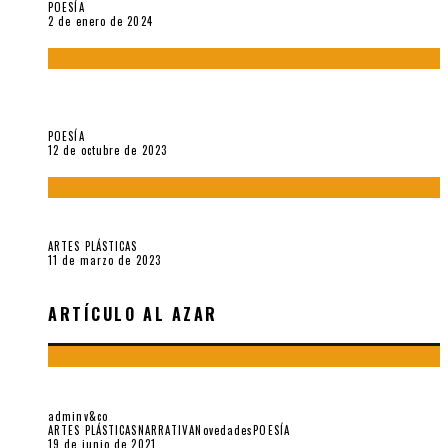
POESÍA
2 de enero de 2024
La creación artística en tiempos de la crisis climática, por
Sebastián Miranda Brenes
POESÍA
12 de octubre de 2023
Performance: «Cuerpx en Vela» (2023), de Germa Machuca
ARTES PLÁSTICAS
11 de marzo de 2023
ARTÍCULO AL AZAR
REVISTA «LA CAJA NOCTURNA» N°4 (ESPAÑA)
adminv&co
ARTES PLÁSTICAS
NARRATIVA
Novedades
POESÍA
19 de junio de 2021