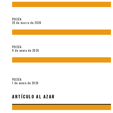
Sobre «Prosas minúsculas» (2025), de Alonso Rabí
POESÍA
25 de marzo de 2026
5 poemas de «Música imprecisa» (2025), de Néstor Mux
POESÍA
9 de enero de 2026
Fragmentos de «Hoy no hay tiempo para la eternidad (2024),
de María Mascheroni
POESÍA
1 de enero de 2026
ARTÍCULO AL AZAR