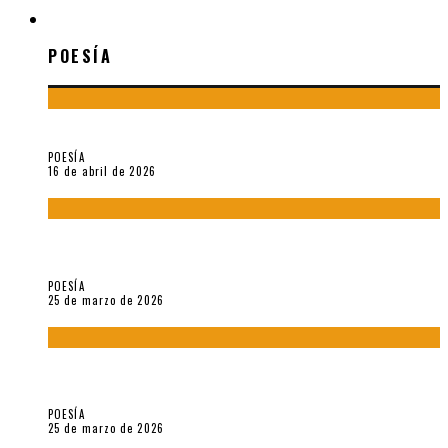
POESÍA
POESÍA
¡Gracias y adiós!, «Vallejo & Co.» se despide
POESÍA
16 de abril de 2026
7 poemas de «Cómo se quita el anzuelo del ojo de un pez sin
romperle la mirada» (2025), de Ana Lissardy
POESÍA
25 de marzo de 2026
5 poemas de «Nunca de mí tu espejismo» (2025), de Romina
Silman
POESÍA
25 de marzo de 2026