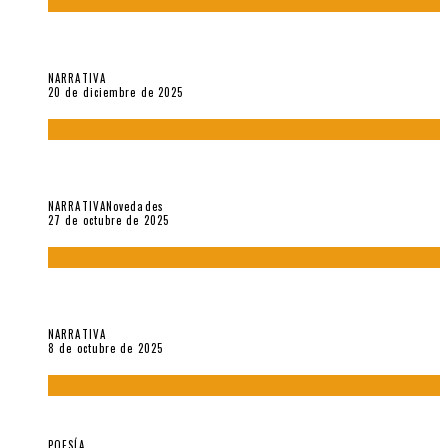
El espíritu de los signos en el «Maldito Hippie comunista»
(2018), de Edgar Lora
NARRATIVA
20 de diciembre de 2025
Trabajo interno: Radiografía de un futbolista que nunca
debutó en Primera
NARRATIVA
Novedades
27 de octubre de 2025
«Coreografía para trenzas solas» (2025). Entrevista a Teresa
Ruiz Rosas
NARRATIVA
8 de octubre de 2025
Elvira Hernández, poeta nómade
POESÍA