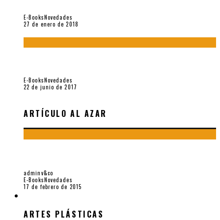
reciente (Vallejo & Co., 2018)
E-Books
Novedades
27 de enero de 2018
Jamás olvidados. Muestra de poesía búlgara reciente (Vallejo
& Co., 2017)
E-Books
Novedades
22 de junio de 2017
ARTÍCULO AL AZAR
«EIELSON HOMENAJE 90 AÑOS», E-BOOK POR VALLEJO &
CO.
adminv&co
E-Books
Novedades
17 de febrero de 2015
ARTES PLÁSTICAS
ARTES PLÁSTICAS