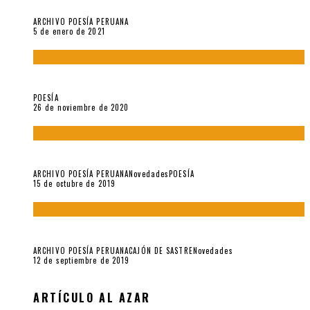
Carmen Ollé en Hora Zero y otras instantáneas del recuerdo
ARCHIVO POESÍA PERUANA
5 de enero de 2021
El doctorado de César Vallejo
POESÍA
26 de noviembre de 2020
Yo no pido postales sino cassettes de Lou Reed (Parte II)
ARCHIVO POESÍA PERUANA
Novedades
POESÍA
15 de octubre de 2019
Yo no pido postales sino cassettes de Lou Reed (Parte I)
ARCHIVO POESÍA PERUANA
CAJÓN DE SASTRE
Novedades
12 de septiembre de 2019
ARTÍCULO AL AZAR