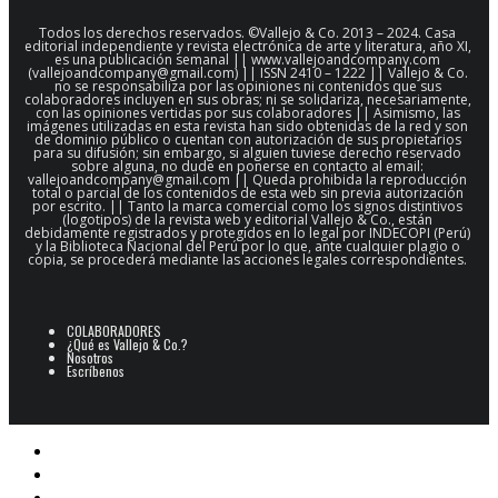
Todos los derechos reservados. ©Vallejo & Co. 2013 – 2024. Casa
editorial independiente y revista electrónica de arte y literatura, año XI,
es una publicación semanal || www.vallejoandcompany.com
(vallejoandcompany@gmail.com) || ISSN 2410 – 1222 || Vallejo & Co.
no se responsabiliza por las opiniones ni contenidos que sus
colaboradores incluyen en sus obras; ni se solidariza, necesariamente,
con las opiniones vertidas por sus colaboradores || Asimismo, las
imágenes utilizadas en esta revista han sido obtenidas de la red y son
de dominio público o cuentan con autorización de sus propietarios
para su difusión; sin embargo, si alguien tuviese derecho reservado
sobre alguna, no dude en ponerse en contacto al email:
vallejoandcompany@gmail.com || Queda prohibida la reproducción
total o parcial de los contenidos de esta web sin previa autorización
por escrito. || Tanto la marca comercial como los signos distintivos
(logotipos) de la revista web y editorial Vallejo & Co., están
debidamente registrados y protegidos en lo legal por INDECOPI (Perú)
y la Biblioteca Nacional del Perú por lo que, ante cualquier plagio o
copia, se procederá mediante las acciones legales correspondientes.
COLABORADORES
¿Qué es Vallejo & Co.?
Nosotros
Escríbenos
POESÍA
ARCHIVO POESÍA PERUANA