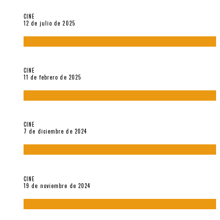
A propósito de The Pillow Book de Peter Greenaway
CINE
12 de julio de 2025
Sobre «Come and See» (1985), película de Elem Klimov
CINE
11 de febrero de 2025
Sobre Gena Rowlands y Alain Delon
CINE
7 de diciembre de 2024
Sobre «Akira» (1988), película de Katsuhiro Ôtomo
CINE
19 de noviembre de 2024
Sobre «Cartografía de lo invisible» (2021). Entrevista a