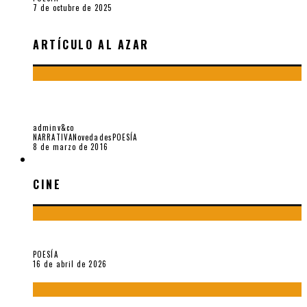
7 de octubre de 2025
ARTÍCULO AL AZAR
MARTÍN ADÁN: “YO MISMO HE VIVIDO SIMPLEMENTE MI
VIDA, SIN RELACIONARLA CON LA POÉTICA”
adminv&co
NARRATIVA
Novedades
POESÍA
8 de marzo de 2016
CINE
CINE
¡Gracias y adiós!, «Vallejo & Co.» se despide
POESÍA
16 de abril de 2026