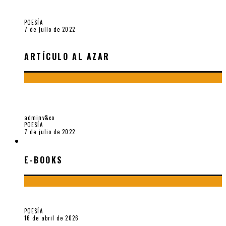
Robert Baca Oviedo
POESÍA
7 de julio de 2022
ARTÍCULO AL AZAR
SOBRE «CARTOGRAFÍA DE LO INVISIBLE» (2021).
ENTREVISTA A ROBERT BACA OVIEDO
adminv&co
POESÍA
7 de julio de 2022
E-BOOKS
E-BOOKS
¡Gracias y adiós!, «Vallejo & Co.» se despide
POESÍA
16 de abril de 2026