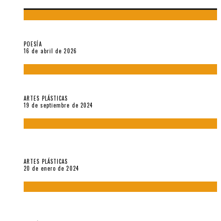
¡Gracias y adiós!, «Vallejo & Co.» se despide
POESÍA
16 de abril de 2026
Francis Bacon: notas de una entrevista con Peter Beard
ARTES PLÁSTICAS
19 de septiembre de 2024
Circunstancias y abnegaciones en una ciudad agrietada. En
“Estado Remanente/Una línea de vida”.
ARTES PLÁSTICAS
20 de enero de 2024
Sobre «Ese eco que une los ojos» (2023), de Silvia Goldman /
Esperanza Vives / Aldo Alcota