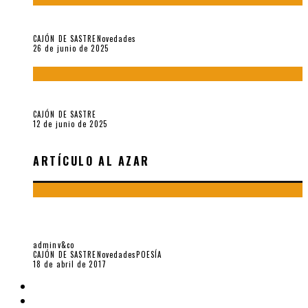
«Morivivencias»: balas y flores en un mismo corazón
CAJÓN DE SASTRE
Novedades
26 de junio de 2025
Roger Santiváñez y el recuerdo de una guerra
CAJÓN DE SASTRE
12 de junio de 2025
ARTÍCULO AL AZAR
SEIS EFIGIES DEL AMOR EN «REFLEXIONES Y DIVERSIONES»
(2015), DE KALIN KOEV NIKOLOV
adminv&co
CAJÓN DE SASTRE
Novedades
POESÍA
18 de abril de 2017