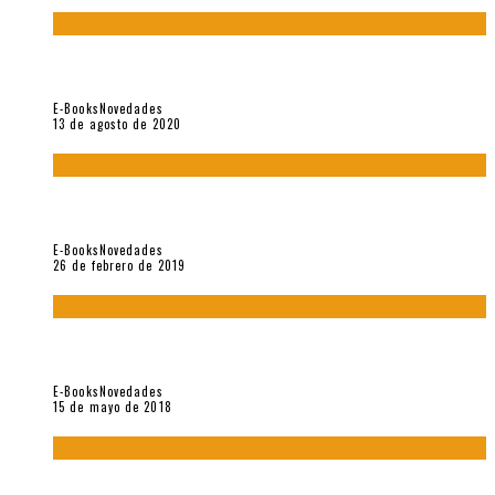
«El fakir confinado. Distante presencia del olvido». II
Coloquio (2020)
E-Books
Novedades
13 de agosto de 2020
Fuera del alcance de la memoria. [Antología poética 1998 –
2018], de Fabrício Marques
E-Books
Novedades
26 de febrero de 2019
“César Dávila. Distante presencia del olvido». Homenaje 100
años (Vallejo & Co., 2018)
E-Books
Novedades
15 de mayo de 2018
Con mi caracol y mi revólver. Muestra de poesía chilena