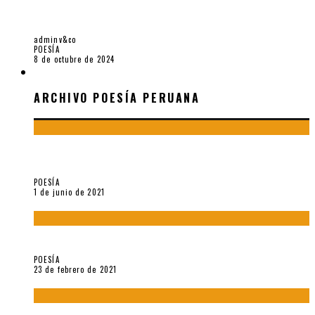
“TODO ARTE AUTÉNTICO IMPLICA UN CUESTIONAMIENTO AL
STATU QUO”. ENTREVISTA A ROGER SANTIVÁÑEZ
adminv&co
POESÍA
8 de octubre de 2024
ARCHIVO POESÍA PERUANA
ARCHIVO POESÍA PERUANA
¿Y si la carta más famosa de César Vallejo no fuese
exactamente suya?
POESÍA
1 de junio de 2021
«Trilce» y Otilia Villanueva Gonzales
POESÍA
23 de febrero de 2021