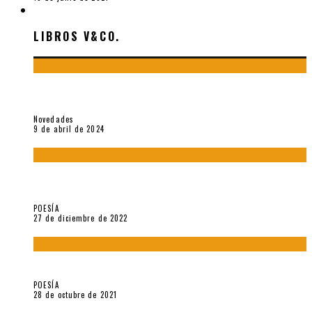
LIBROS V&CO.
LIBROS V&CO.
«La poesía en la vida y en la obra de Sebastián Salazar», por
Emilio A. Westphalen
Novedades
9 de abril de 2024
5 poemas de «Jardín mecánico» (2022), de Luis Alonso Cruz
Álvarez
POESÍA
27 de diciembre de 2022
Carlos Germán Belli. Un punto incandescente
POESÍA
28 de octubre de 2021