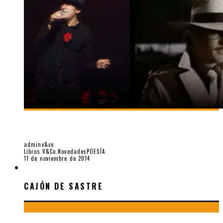
«ENCUENTROS: MACKIE EL NAVAJA CON PEDRO, UN MATÓN
DE ESQUINA», POR JUAN MANUEL ROCA
adminv&co
Libros V&Co.
Novedades
POESÍA
11 de noviembre de 2014
CAJÓN DE SASTRE
CAJÓN DE SASTRE
¡Gracias y adiós!, «Vallejo & Co.» se despide