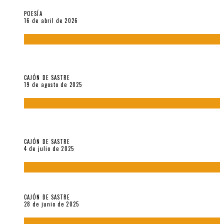
POESÍA
16 de abril de 2026
“Variaciones sobre el derecho a guardar silencio” (inédito),
de Anne Carson
CAJÓN DE SASTRE
19 de agosto de 2025
El reino sin soberanía del metarrelato occidental, por Ana
Arzoumanian
CAJÓN DE SASTRE
4 de julio de 2025
El hombre que vino del mar, por Maurizio Medo
CAJÓN DE SASTRE
28 de junio de 2025