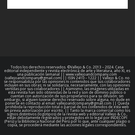
Todos los derechos reservados. ©Vallejo & Co. 2013 – 2024. Casa
editorial independiente y revista electrónica de arte y literatura, año XI, es
una publicación semanal || www.vallejoandcompany.com
(vallejoandcompany@gmail.com) || ISSN 2410 – 1222 || Vallejo & Co. no
se responsabiliza por las opiniones ni contenidos que sus colaboradores
incluyen en sus obras; ni se solidariza, necesariamente, con las opiniones
vertidas por sus colaboradores || Asimismo, las imágenes utilizadas en
esta revista han sido obtenidas de la red y son de dominio público o
cuentan con autorización de sus propietarios para su difusión; sin
embargo, si alguien tuviese derecho reservado sobre alguna, no dude en
ponerse en contacto al email: vallejoandcompany@gmail.com || Queda
prohibida la reproducción total o parcial de los contenidos de esta web
sin previa autorización por escrito. || Tanto la marca comercial como los
signos distintivos (logotipos) de la revista web y editorial Vallejo & Co.,
están debidamente registrados y protegidos en lo legal por INDECOPI
(Perú) y la Biblioteca Nacional del Perú por lo que, ante cualquier plagio o
copia, se procederá mediante las acciones legales correspondientes.