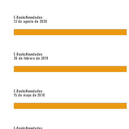
«El fakir confinado. Distante presencia del olvido». II
Coloquio (2020)
E-Books
Novedades
13 de agosto de 2020
Fuera del alcance de la memoria. [Antología poética 1998 –
2018], de Fabrício Marques
E-Books
Novedades
26 de febrero de 2019
“César Dávila. Distante presencia del olvido». Homenaje 100
años (Vallejo & Co., 2018)
E-Books
Novedades
15 de mayo de 2018
Con mi caracol y mi revólver. Muestra de poesía chilena
reciente (Vallejo & Co., 2018)
E-Books
Novedades