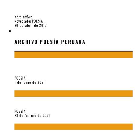
CRISTÓBAL ZAPATA Y LA BOTÁNICA DEL CUERPO QUE
HABLA [BONUS TRACK 7 POEMAS]
adminv&co
Novedades
POESÍA
20 de abril de 2017
ARCHIVO POESÍA PERUANA
ARCHIVO POESÍA PERUANA
¿Y si la carta más famosa de César Vallejo no fuese
exactamente suya?
POESÍA
1 de junio de 2021
«Trilce» y Otilia Villanueva Gonzales
POESÍA
23 de febrero de 2021