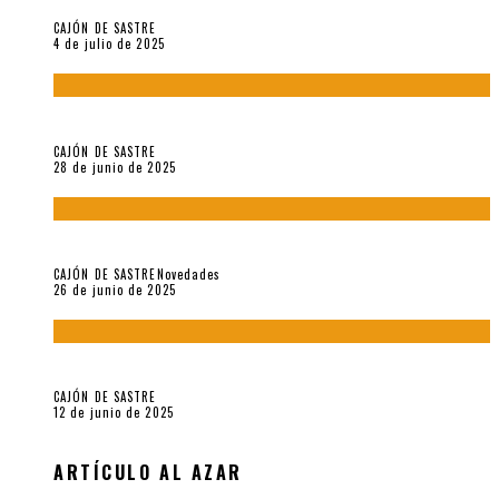
CAJÓN DE SASTRE
4 de julio de 2025
El hombre que vino del mar, por Maurizio Medo
CAJÓN DE SASTRE
28 de junio de 2025
«Morivivencias»: balas y flores en un mismo corazón
CAJÓN DE SASTRE
Novedades
26 de junio de 2025
Roger Santiváñez y el recuerdo de una guerra
CAJÓN DE SASTRE
12 de junio de 2025
ARTÍCULO AL AZAR