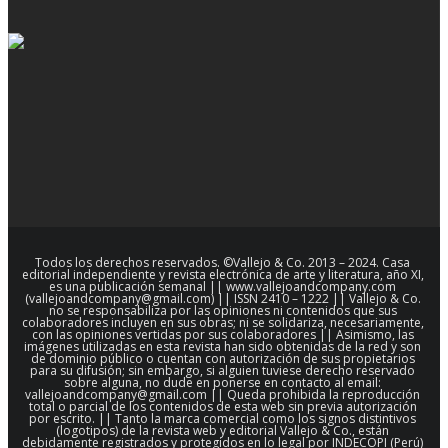
Todos los derechos reservados. ©Vallejo & Co. 2013 – 2024. Casa
editorial independiente y revista electrónica de arte y literatura, año XI,
es una publicación semanal || www.vallejoandcompany.com
(vallejoandcompany@gmail.com) || ISSN 2410 – 1222 || Vallejo & Co.
no se responsabiliza por las opiniones ni contenidos que sus
colaboradores incluyen en sus obras; ni se solidariza, necesariamente,
con las opiniones vertidas por sus colaboradores || Asimismo, las
imágenes utilizadas en esta revista han sido obtenidas de la red y son
de dominio público o cuentan con autorización de sus propietarios
para su difusión; sin embargo, si alguien tuviese derecho reservado
sobre alguna, no dude en ponerse en contacto al email:
vallejoandcompany@gmail.com || Queda prohibida la reproducción
total o parcial de los contenidos de esta web sin previa autorización
por escrito. || Tanto la marca comercial como los signos distintivos
(logotipos) de la revista web y editorial Vallejo & Co., están
debidamente registrados y protegidos en lo legal por INDECOPI (Perú)