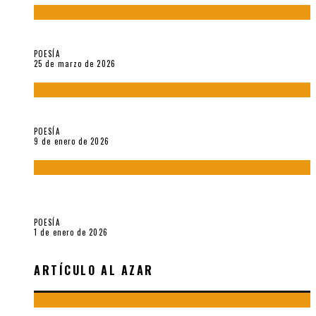
Sobre «Prosas minúsculas» (2025), de Alonso Rabí
POESÍA
25 de marzo de 2026
5 poemas de «Música imprecisa» (2025), de Néstor Mux
POESÍA
9 de enero de 2026
Fragmentos de «Hoy no hay tiempo para la eternidad (2024),
de María Mascheroni
POESÍA
1 de enero de 2026
ARTÍCULO AL AZAR