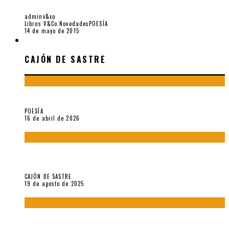
FOMBELLIDA
adminv&co
Libros V&Co.
Novedades
POESÍA
14 de mayo de 2015
CAJÓN DE SASTRE
CAJÓN DE SASTRE
¡Gracias y adiós!, «Vallejo & Co.» se despide
POESÍA
16 de abril de 2026
“Variaciones sobre el derecho a guardar silencio” (inédito),
de Anne Carson
CAJÓN DE SASTRE
19 de agosto de 2025
El reino sin soberanía del metarrelato occidental, por Ana
Arzoumanian