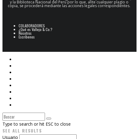
y la Biblioteca Nacional del Perú por lo que, ante cualquier plagio o
copia, se procederá mediante las acciones legales correspondientes.
COLABORADORES
¿Qué es Vallejo & Co.?
Nosotros
Escríbenos
POESÍA
ARCHIVO POESÍA PERUANA
NARRATIVA
CINE
E-BOOKS
ARTES PLÁSTICAS
Libros V&Co.
CAJÓN DE SASTRE
Type to search or hit ESC to close
SEE ALL RESULTS
Usuario