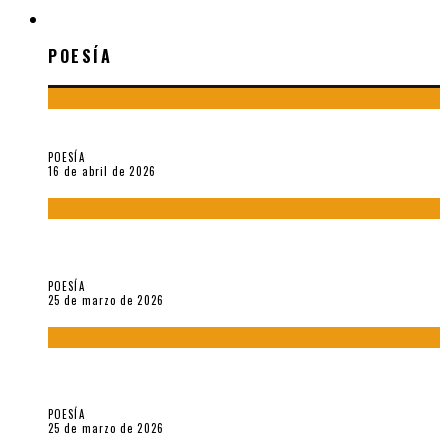
POESÍA
POESÍA
¡Gracias y adiós!, «Vallejo & Co.» se despide
POESÍA
16 de abril de 2026
7 poemas de «Cómo se quita el anzuelo del ojo de un pez sin
romperle la mirada» (2025), de Ana Lissardy
POESÍA
25 de marzo de 2026
5 poemas de «Nunca de mí tu espejismo» (2025), de Romina
Silman
POESÍA
25 de marzo de 2026