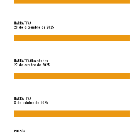
El espíritu de los signos en el «Maldito Hippie comunista»
(2018), de Edgar Lora
NARRATIVA
20 de diciembre de 2025
Trabajo interno: Radiografía de un futbolista que nunca
debutó en Primera
NARRATIVA
Novedades
27 de octubre de 2025
«Coreografía para trenzas solas» (2025). Entrevista a Teresa
Ruiz Rosas
NARRATIVA
8 de octubre de 2025
Elvira Hernández, poeta nómade
POESÍA