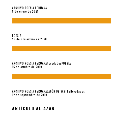
Carmen Ollé en Hora Zero y otras instantáneas del recuerdo
ARCHIVO POESÍA PERUANA
5 de enero de 2021
El doctorado de César Vallejo
POESÍA
26 de noviembre de 2020
Yo no pido postales sino cassettes de Lou Reed (Parte II)
ARCHIVO POESÍA PERUANA
Novedades
POESÍA
15 de octubre de 2019
Yo no pido postales sino cassettes de Lou Reed (Parte I)
ARCHIVO POESÍA PERUANA
CAJÓN DE SASTRE
Novedades
12 de septiembre de 2019
ARTÍCULO AL AZAR