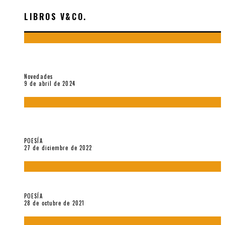
LIBROS V&CO.
«La poesía en la vida y en la obra de Sebastián Salazar», por
Emilio A. Westphalen
Novedades
9 de abril de 2024
5 poemas de «Jardín mecánico» (2022), de Luis Alonso Cruz
Álvarez
POESÍA
27 de diciembre de 2022
Carlos Germán Belli. Un punto incandescente
POESÍA
28 de octubre de 2021