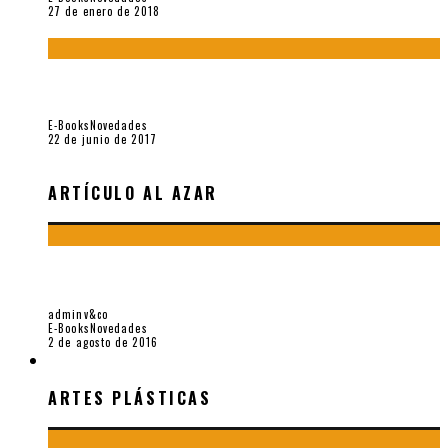
27 de enero de 2018
Jamás olvidados. Muestra de poesía búlgara reciente (Vallejo
& Co., 2017)
E-Books
Novedades
22 de junio de 2017
ARTÍCULO AL AZAR
TODO PENDE DE UNA TRANSPARENCIA. MUESTRA DE POESÍA
MEXICANA RECIENTE (VALLEJO & CO., 2016)
adminv&co
E-Books
Novedades
2 de agosto de 2016
ARTES PLÁSTICAS
ARTES PLÁSTICAS