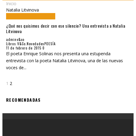
Inicio
Natalia Litvinova
¿Qué nos quisimos decir con ese silencio? Una entrevista a Natalia
Litvinova
adminv&co
Libros V&Co.
Novedades
POESÍA
11 de febrero de 2015
0
El poeta Enrique Solinas nos presenta una estupenda
entrevista con la poeta Natalia Litvinova, una de las nuevas
voces de
...
1
2
RECOMENDADAS