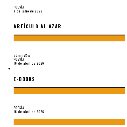
POESÍA
7 de julio de 2022
ARTÍCULO AL AZAR
¡GRACIAS Y ADIÓS!, «VALLEJO & CO.» SE DESPIDE
adminv&co
POESÍA
16 de abril de 2026
E-BOOKS
E-BOOKS
¡Gracias y adiós!, «Vallejo & Co.» se despide
POESÍA
16 de abril de 2026