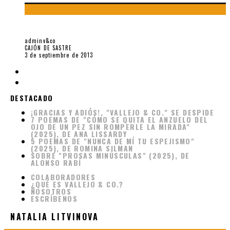
DESNUDAMOS A LEONARD COHEN
adminv&co
CAJÓN DE SASTRE
3 de septiembre de 2013
DESTACADO
¡GRACIAS Y ADIÓS!, "VALLEJO & CO." SE DESPIDE
7 POEMAS DE "CÓMO SE QUITA EL ANZUELO DEL
OJO DE UN PEZ SIN ROMPERLE LA MIRADA"
(2025), DE ANA LISSARDY
5 POEMAS DE "NUNCA DE MÍ TU ESPEJISMO"
(2025), DE ROMINA SILMAN
SOBRE "PROSAS MINÚSCULAS" (2025), DE
ALONSO RABÍ
COLABORADORES
¿QUÉ ES VALLEJO & CO.?
NOSOTROS
ESCRÍBENOS
NATALIA LITVINOVA