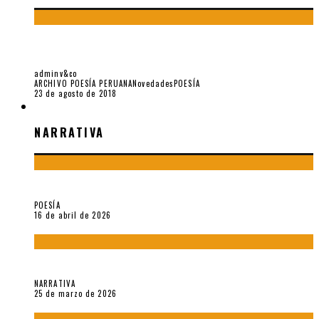
LAMPOS: ALGUNAS CARTAS DE JAVIER SOLOGUREN A
REYNALDO JIMÉNEZ (II PARTE)
adminv&co
ARCHIVO POESÍA PERUANA
Novedades
POESÍA
23 de agosto de 2018
NARRATIVA
NARRATIVA
¡Gracias y adiós!, «Vallejo & Co.» se despide
POESÍA
16 de abril de 2026
Sobre «Apartamentos Géminis» (2026), de Julio Hardisson
NARRATIVA
25 de marzo de 2026