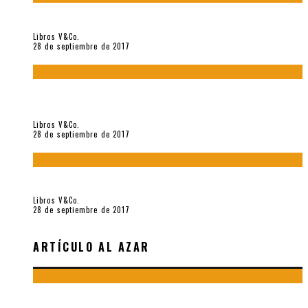
«Howl. Aullido» (2017), de Allen Ginsberg
Libros V&Co.
28 de septiembre de 2017
«Bodegón. Poemas recuperados 1973-1976» (2017), de
Enrique Verástegui
Libros V&Co.
28 de septiembre de 2017
«fe» (2016), de Bruno Pólack
Libros V&Co.
28 de septiembre de 2017
ARTÍCULO AL AZAR
7 POEMAS «DÍ, REALIDAD» (2015), POR RAFAEL