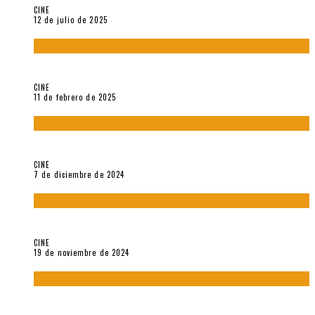
CINE
12 de julio de 2025
Sobre «Come and See» (1985), película de Elem Klimov
CINE
11 de febrero de 2025
Sobre Gena Rowlands y Alain Delon
CINE
7 de diciembre de 2024
Sobre «Akira» (1988), película de Katsuhiro Ôtomo
CINE
19 de noviembre de 2024
Sobre «Cartografía de lo invisible» (2021). Entrevista a
Robert Baca Oviedo