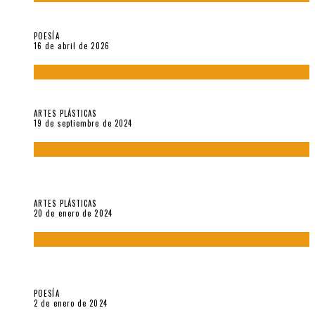
¡Gracias y adiós!, «Vallejo & Co.» se despide
POESÍA
16 de abril de 2026
Francis Bacon: notas de una entrevista con Peter Beard
ARTES PLÁSTICAS
19 de septiembre de 2024
Circunstancias y abnegaciones en una ciudad agrietada. En
“Estado Remanente/Una línea de vida”.
ARTES PLÁSTICAS
20 de enero de 2024
Sobre «Ese eco que une los ojos» (2023), de Silvia Goldman /
Esperanza Vives / Aldo Alcota
POESÍA
2 de enero de 2024