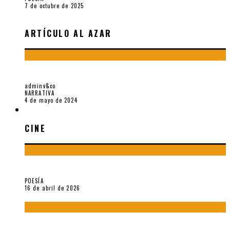
7 de octubre de 2025
ARTÍCULO AL AZAR
UNA MENTIRA, EN VERDAD
adminv&co
NARRATIVA
4 de mayo de 2024
CINE
CINE
¡Gracias y adiós!, «Vallejo & Co.» se despide
POESÍA
16 de abril de 2026
A propósito de The Pillow Book de Peter Greenaway