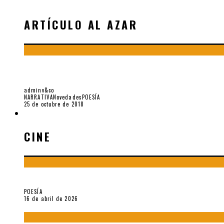
ARTÍCULO AL AZAR
JULIO CORTÁZAR. SALVO TODOS LOS CREPÚS
adminv&co
NARRATIVA
Novedades
POESÍA
25 de octubre de 2018
CINE
CINE
¡Gracias y adiós!, «Vallejo & Co.» se despide
POESÍA
16 de abril de 2026