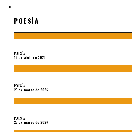
POESÍA
POESÍA
¡Gracias y adiós!, «Vallejo & Co.» se despide
POESÍA
16 de abril de 2026
7 poemas de «Cómo se quita el anzuelo del ojo de un pez sin r
POESÍA
25 de marzo de 2026
5 poemas de «Nunca de mí tu espejismo» (2025), de Romina Si
POESÍA
25 de marzo de 2026