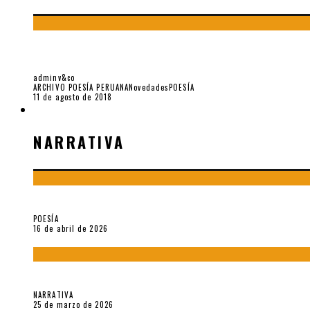
LAMPOS: ALGUNAS CARTAS DE JAVIER SOLOGU
adminv&co
ARCHIVO POESÍA PERUANA
Novedades
POESÍA
11 de agosto de 2018
NARRATIVA
NARRATIVA
¡Gracias y adiós!, «Vallejo & Co.» se despide
POESÍA
16 de abril de 2026
Sobre «Apartamentos Géminis» (2026), de Julio Hardisson
NARRATIVA
25 de marzo de 2026