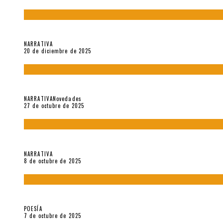
El espíritu de los signos en el «Maldito Hippie comunista» (201
NARRATIVA
20 de diciembre de 2025
Trabajo interno: Radiografía de un futbolista que nunca debut
NARRATIVA
Novedades
27 de octubre de 2025
«Coreografía para trenzas solas» (2025). Entrevista a Teresa 
NARRATIVA
8 de octubre de 2025
Elvira Hernández, poeta nómade
POESÍA
7 de octubre de 2025