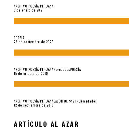
ARCHIVO POESÍA PERUANA
5 de enero de 2021
El doctorado de César Vallejo
POESÍA
26 de noviembre de 2020
Yo no pido postales sino cassettes de Lou Reed (Parte II)
ARCHIVO POESÍA PERUANA
Novedades
POESÍA
15 de octubre de 2019
Yo no pido postales sino cassettes de Lou Reed (Parte I)
ARCHIVO POESÍA PERUANA
CAJÓN DE SASTRE
Novedades
12 de septiembre de 2019
ARTÍCULO AL AZAR