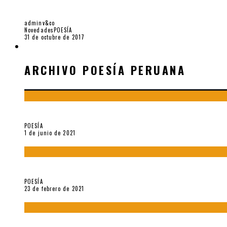
9 POEMAS DE «LÍRICO PURO» (2017), DE WIL
adminv&co
Novedades
POESÍA
31 de octubre de 2017
ARCHIVO POESÍA PERUANA
ARCHIVO POESÍA PERUANA
¿Y si la carta más famosa de César Vallejo no fuese exactament
POESÍA
1 de junio de 2021
«Trilce» y Otilia Villanueva Gonzales
POESÍA
23 de febrero de 2021
Carmen Ollé en Hora Zero y otras instantáneas del recuerdo