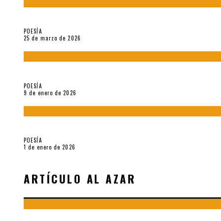
Sobre «Prosas minúsculas» (2025), de Alonso Rabí
POESÍA
25 de marzo de 2026
5 poemas de «Música imprecisa» (2025), de Néstor Mux
POESÍA
9 de enero de 2026
Fragmentos de «Hoy no hay tiempo para la eternidad (2024), d
POESÍA
1 de enero de 2026
ARTÍCULO AL AZAR