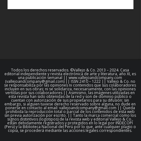
Todos los derechos reservados. ©Vallejo & Co. 2013 – 2024. Casa
editorial independiente y revista electrónica de arte y literatura, año XI, es
una publicación semanal || www.vallejoandcompany.com
(vallejoandcompany@gmail.com) || ISSN 2410 – 1222 || Vallejo & Co. no
se responsabiliza por las opiniones ni contenidos que sus colaboradores
incluyen en sus obras; ni se solidariza, necesariamente, con las opiniones
vertidas por sus colaboradores || Asimismo, las imágenes utilizadas en
esta revista han sido obtenidas de la red y son de dominio público o
cuentan con autorización de sus propietarios para su difusión; sin
embargo, si alguien tuviese derecho reservado sobre alguna, no dude en
ponerse en contacto al email: vallejoandcompany@gmail.com || Queda
prohibida la reproducción total o parcial de los contenidos de esta web
sin previa autorización por escrito. || Tanto la marca comercial como los
signos distintivos (logotipos) de la revista web y editorial Vallejo & Co.,
están debidamente registrados y protegidos en lo legal por INDECOPI
(Perú) y la Biblioteca Nacional del Perú por lo que, ante cualquier plagio o
copia, se procederá mediante las acciones legales correspondientes.