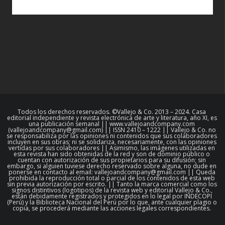
Todos los derechos reservados. ©Vallejo & Co. 2013 – 2024. Casa
editorial independiente y revista electrónica de arte y literatura, año XI, es
una publicación semanal || www.vallejoandcompany.com
(vallejoandcompany@gmail.com) || ISSN 2410 – 1222 || Vallejo & Co. no
se responsabiliza por las opiniones ni contenidos que sus colaboradores
incluyen en sus obras; ni se solidariza, necesariamente, con las opiniones
vertidas por sus colaboradores || Asimismo, las imágenes utilizadas en
esta revista han sido obtenidas de la red y son de dominio público o
cuentan con autorización de sus propietarios para su difusión; sin
embargo, si alguien tuviese derecho reservado sobre alguna, no dude en
ponerse en contacto al email: vallejoandcompany@gmail.com || Queda
prohibida la reproducción total o parcial de los contenidos de esta web
sin previa autorización por escrito. || Tanto la marca comercial como los
signos distintivos (logotipos) de la revista web y editorial Vallejo & Co.,
están debidamente registrados y protegidos en lo legal por INDECOPI
(Perú) y la Biblioteca Nacional del Perú por lo que, ante cualquier plagio o
copia, se procederá mediante las acciones legales correspondientes.