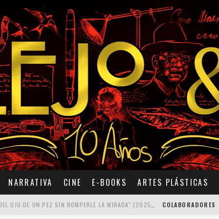
NARRATIVA
CINE
E-BOOKS
ARTES PLÁSTICAS
7 POEMAS DE "CÓMO SE QUITA EL ANZUELO DEL OJO DE UN PEZ SIN ROMPERLE LA MIRADA" (2025), DE ANA LISSARDY
COLABORADORES