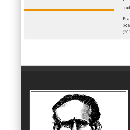
ad
Pró
poe
(20