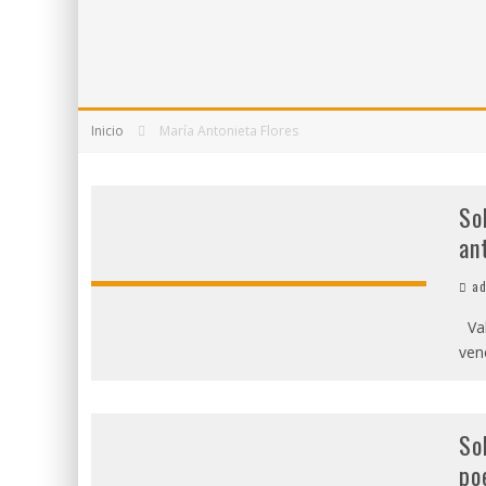
5 POEMAS DE "NUNCA DE MÍ TU ESPEJISMO"
SOBRE "PROSAS MINÚSCULAS" (2025), DE 
¡GRACIAS Y ADIÓS!, "VALLEJO & CO." SE DE
Inicio
María Antonieta Flores
So
an
ad
Val
ven
So
po