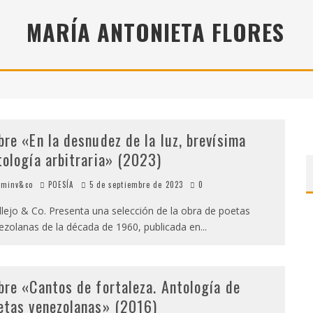
 (2025), DE ROMINA SILMAN
MARÍA ANTONIETA FLORES
ALONSO RABÍ
SPIDE
bre «En la desnudez de la luz, brevísima
tología arbitraria» (2023)
minv&co
POESÍA
5 de septiembre de 2023
0
lejo & Co. Presenta una selección de la obra de poetas
ezolanas de la década de 1960, publicada en
...
bre «Cantos de fortaleza. Antología de
etas venezolanas» (2016)