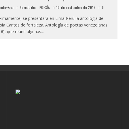
minv&co
Novedades
POESÍA
10 de noviembre de 2016
0
ximamente, se presentará en Lima-Perú la antología de
sía Cantos de fortaleza. Antología de poetas venezolanas
16), que reune algunas
...